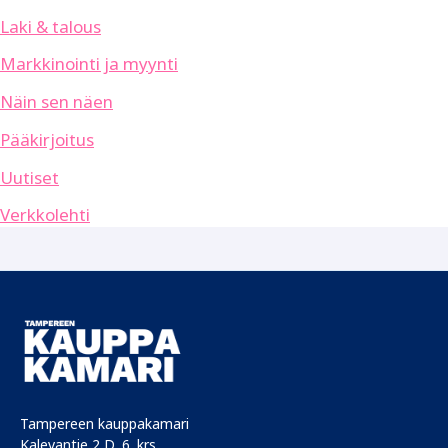
Laki & talous
Markkinointi ja myynti
Näin sen näen
Pääkirjoitus
Uutiset
Verkkolehti
Tampereen kauppakamari
Kalevantie 2 D, 6. krs