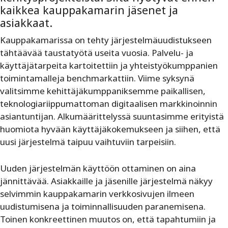
kaikkea kauppakamarin jäsenet ja
asiakkaat.
Kauppakamarissa on tehty järjestelmäuudistukseen
tähtäävää taustatyötä useita vuosia. Palvelu- ja
käyttäjätarpeita kartoitettiin ja yhteistyökumppanien
toimintamalleja benchmarkattiin. Viime syksynä
valitsimme kehittäjäkumppaniksemme paikallisen,
teknologiariippumattoman digitaalisen markkinoinnin
asiantuntijan. Alkumäärittelyssä suuntasimme erityistä
huomiota hyvään käyttäjäkokemukseen ja siihen, että
uusi järjestelmä taipuu vaihtuviin tarpeisiin.
Uuden järjestelmän käyttöön ottaminen on aina
jännittävää. Asiakkaille ja jäsenille järjestelmä näkyy
selvimmin kauppakamarin verkkosivujen ilmeen
uudistumisena ja toiminnallisuuden paranemisena.
Toinen konkreettinen muutos on, että tapahtumiin ja