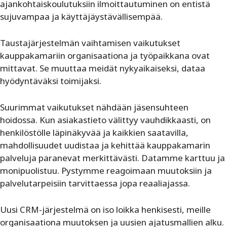
ajankohtaiskoulutuksiin ilmoittautuminen on entistä
sujuvampaa ja käyttäjäystävällisempää.
Taustajärjestelmän vaihtamisen vaikutukset
kauppakamariin organisaationa ja työpaikkana ovat
mittavat. Se muuttaa meidät nykyaikaiseksi, dataa
hyödyntäväksi toimijaksi.
Suurimmat vaikutukset nähdään jäsensuhteen
hoidossa. Kun asiakastieto välittyy vauhdikkaasti, on
henkilöstölle läpinäkyvää ja kaikkien saatavilla,
mahdollisuudet uudistaa ja kehittää kauppakamarin
palveluja paranevat merkittävästi. Datamme karttuu ja
monipuolistuu. Pystymme reagoimaan muutoksiin ja
palvelutarpeisiin tarvittaessa jopa reaaliajassa.
Uusi CRM-järjestelmä on iso loikka henkisesti, meille
organisaationa muutoksen ja uusien ajatusmallien alku.