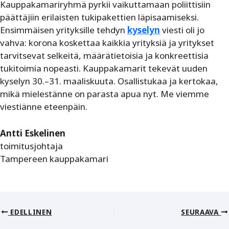
Kauppakamariryhmä pyrkii vaikuttamaan poliittisiin
päättäjiin erilaisten tukipakettien läpisaamiseksi.
Ensimmäisen yrityksille tehdyn
kyselyn
viesti oli jo
vahva: korona koskettaa kaikkia yrityksiä ja yritykset
tarvitsevat selkeitä, määrätietoisia ja konkreettisia
tukitoimia nopeasti. Kauppakamarit tekevät uuden
kyselyn 30.–31. maaliskuuta. Osallistukaa ja kertokaa,
mikä mielestänne on parasta apua nyt. Me viemme
viestiänne eteenpäin.
Antti Eskelinen
toimitusjohtaja
Tampereen kauppakamari
EDELLINEN
SEURAAVA