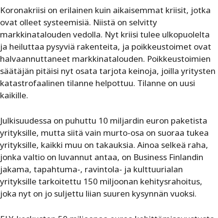
Koronakriisi on erilainen kuin aikaisemmat kriisit, jotka
ovat olleet systeemisiä. Niistä on selvitty
markkinatalouden vedolla. Nyt kriisi tulee ulkopuolelta
ja heiluttaa pysyviä rakenteita, ja poikkeustoimet ovat
halvaannuttaneet markkinatalouden. Poikkeustoimien
säätäjän pitäisi nyt osata tarjota keinoja, joilla yritysten
katastrofaalinen tilanne helpottuu. Tilanne on uusi
kaikille.
Julkisuudessa on puhuttu 10 miljardin euron paketista
yrityksille, mutta siitä vain murto-osa on suoraa tukea
yrityksille, kaikki muu on takauksia. Ainoa selkeä raha,
jonka valtio on luvannut antaa, on Business Finlandin
jakama, tapahtuma-, ravintola- ja kulttuurialan
yrityksille tarkoitettu 150 miljoonan kehitysrahoitus,
joka nyt on jo suljettu liian suuren kysynnän vuoksi.