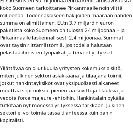
ELY-keskusten 50 miljoonaa euroa kehittämisavustusta
koko Suomeen tarkoittanee Pirkanmaalle noin viittä
miljoonaa. Todennäköiseen hakijoiden määrään nähden
summa on alimittainen. EU:n 3,7 miljardin euron
paketista koko Suomeen on tulossa 24 miljoonaa – ja
Pirkanmaalle laskennallisesti 2,4 miljoonaa. Summat
ovat täysin riittämättömiä, jos todella halutaan
pelastaa ihmisten työpaikat ja terveet yritykset.
Yllättävää on ollut kuulla yritysten kokemuksia siitä,
miten julkinen sektori asiakkaana ja tilaajana toimii.
Jotkut hankintayksiköt ovat yksipuolisesti alkaneet
muuttaa sopimuksia, pienentää sovittuja tilauksia ja
vedota force majeure -ehtoihin. Hankintalain pykäliä
tutkitaan nyt monessa yrityksessä tarkkaan. Julkinen
sektori ei voi toimia tässä tilanteessa kuin pahin
kapitalisti.