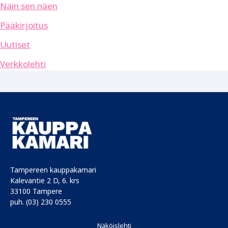
Näin sen näen
Pääkirjoitus
Uutiset
Verkkolehti
Tampereen kauppakamari
Kalevantie 2 D, 6. krs
33100 Tampere
puh. (03) 230 0555
Näköislehti