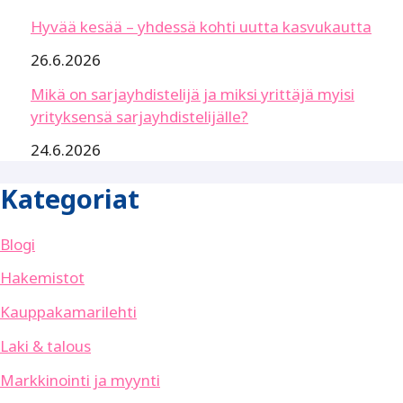
Hyvää kesää – yhdessä kohti uutta kasvukautta
26.6.2026
Mikä on sarjayhdistelijä ja miksi yrittäjä myisi
yrityksensä sarjayhdistelijälle?
24.6.2026
Kategoriat
Blogi
Hakemistot
Kauppakamarilehti
Laki & talous
Markkinointi ja myynti