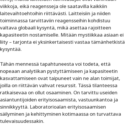
viikkoja, eikä reagensseja ole saatavilla kaikkiin
laitevaihtoehtoihin riittävästi. Laitteisiin ja niiden
toiminnassa tarvittaviin reagensseihin kohdistuu
valtava globaali kysyntä, mikä asettaa rajoitteen
kapasiteetin nostamiselle. Mitään mystiikkaa asiaan ei
liity – tarjonta ei yksinkertaisesti vastaa tämänhetkistä
kysyntää.
Tähän mennessä tapahtuneesta voi todeta, että
nopeaan analytiikan pystyttämiseen ja kapasiteetin
kasvattamiseen ovat taipuneet vain ne alan toimijat,
joilla on riittävän vahvat resurssit. Tässä tilanteessa
ratkaisevaa on ollut osaaminen. On tarvittu useiden
asiantuntijoiden erityisosaamista, vastuunkantoa ja
sinnikkyyttä. Laboratorioalan erityisosaamisen
säilyminen ja kehittyminen kotimaassa on turvattava
tulevaisuudessakin.