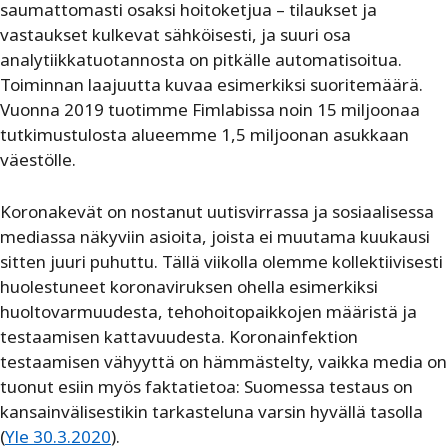
saumattomasti osaksi hoitoketjua – tilaukset ja
vastaukset kulkevat sähköisesti, ja suuri osa
analytiikkatuotannosta on pitkälle automatisoitua.
Toiminnan laajuutta kuvaa esimerkiksi suoritemäärä.
Vuonna 2019 tuotimme Fimlabissa noin 15 miljoonaa
tutkimustulosta alueemme 1,5 miljoonan asukkaan
väestölle.
Koronakevät on nostanut uutisvirrassa ja sosiaalisessa
mediassa näkyviin asioita, joista ei muutama kuukausi
sitten juuri puhuttu. Tällä viikolla olemme kollektiivisesti
huolestuneet koronaviruksen ohella esimerkiksi
huoltovarmuudesta, tehohoitopaikkojen määristä ja
testaamisen kattavuudesta. Koronainfektion
testaamisen vähyyttä on hämmästelty, vaikka media on
tuonut esiin myös faktatietoa: Suomessa testaus on
kansainvälisestikin tarkasteluna varsin hyvällä tasolla
(
Yle 30.3.2020
).