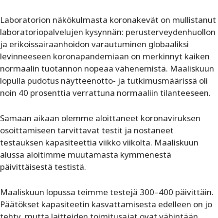
Laboratorion näkökulmasta koronakevät on mullistanut
laboratoriopalvelujen kysynnän: perusterveydenhuollon
ja erikoissairaanhoidon varautuminen globaaliksi
levinneeseen koronapandemiaan on merkinnyt kaiken
normaalin tuotannon nopeaa vähenemistä. Maaliskuun
lopulla pudotus näytteenotto- ja tutkimusmäärissä oli
noin 40 prosenttia verrattuna normaaliin tilanteeseen.
Samaan aikaan olemme aloittaneet koronaviruksen
osoittamiseen tarvittavat testit ja nostaneet
testauksen kapasiteettia viikko viikolta. Maaliskuun
alussa aloitimme muutamasta kymmenestä
päivittäisestä testistä.
Maaliskuun lopussa teimme testejä 300–400 päivittäin.
Päätökset kapasiteetin kasvattamisesta edelleen on jo
tehty, mutta laitteiden toimitusajat ovat vähintään