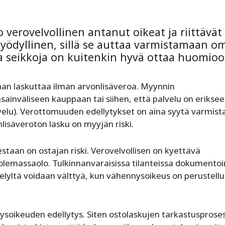
 verovelvollinen antanut oikeat ja riittävät
hyödyllinen, sillä se auttaa varmistamaan o
 seikkoja on kuitenkin hyvä ottaa huomioo
daan laskuttaa ilman arvonlisäveroa. Myynnin
nsainväliseen kauppaan tai siihen, että palvelu on erikse
velu). Verottomuuden edellytykset on aina syytä varmist
lisäveroton lasku on myyjän riski.
taan on ostajan riski. Verovelvollisen on kyettävä
olemassaolo. Tulkinnanvaraisissa tilanteissa dokumentoi
ttelyltä voidaan välttyä, kun vähennysoikeus on perustellus
soikeuden edellytys. Siten ostolaskujen tarkastusproses