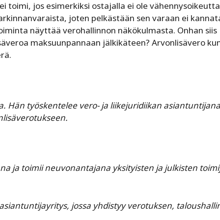
toimi, jos esimerkiksi ostajalla ei ole vähennysoikeutta
kinnanvaraista, joten pelkästään sen varaan ei kannat
toiminta näyttää verohallinnon näkökulmasta. Onhan siis
lisäveroa maksuunpannaan jälkikäteen? Arvonlisävero kun
rä.
 Hän työskentelee vero- ja liikejuridiikan asiantuntijana
onlisäverotukseen.
na ja toimii neuvonantajana yksityisten ja julkisten toimi
siantuntijayritys, jossa yhdistyy verotuksen, taloushall