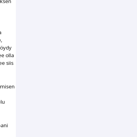
yksen
a
,
löydy
e olla
e siis
imisen
lu
pani