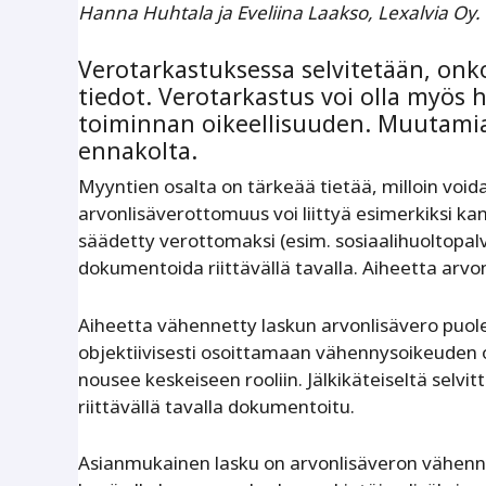
Hanna Huhtala ja Eveliina Laakso, Lexalvia Oy.
Verotarkastuksessa selvitetään, onko
tiedot. Verotarkastus voi olla myös 
toiminnan oikeellisuuden. Muutamia
ennakolta.
Myyntien osalta on tärkeää tietää, milloin voi
arvonlisäverottomuus voi liittyä esimerkiksi ka
säädetty verottomaksi (esim. sosiaalihuoltopal
dokumentoida riittävällä tavalla. Aiheetta arvon
Aiheetta vähennetty laskun arvonlisävero puoles
objektiivisesti osoittamaan vähennysoikeuden 
nousee keskeiseen rooliin. Jälkikäteiseltä selvi
riittävällä tavalla dokumentoitu.
Asianmukainen lasku on arvonlisäveron vähenny