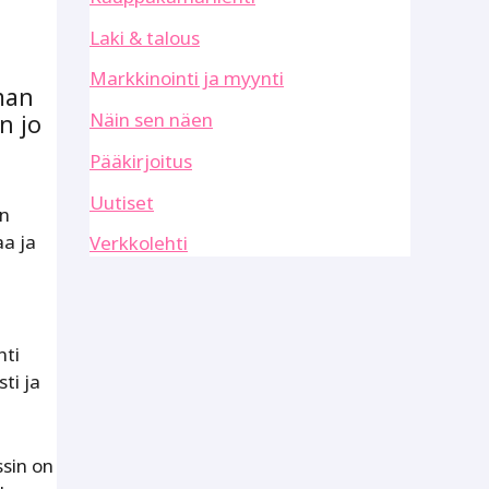
Laki & talous
Markkinointi ja myynti
man
Näin sen näen
n jo
Pääkirjoitus
Uutiset
en
aa ja
Verkkolehti
nti
ti ja
sin on