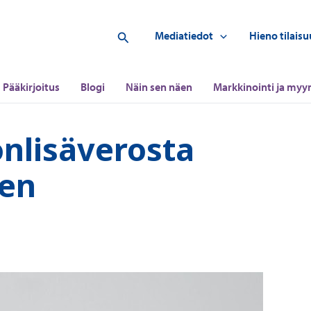
Hae
Mediatiedot
Hieno tilaisu
Pääkirjoitus
Blogi
Näin sen näen
Markkinointi ja myyn
onlisäverosta
een