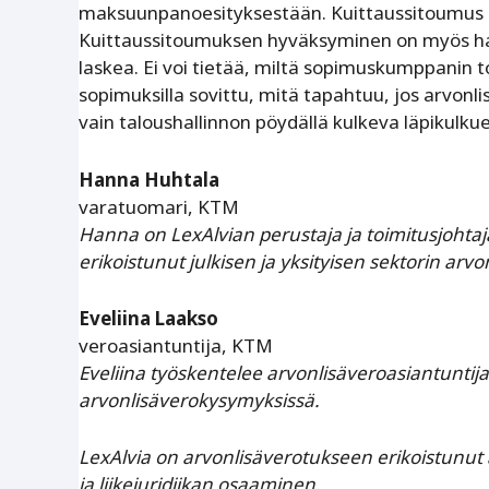
maksuunpanoesityksestään. Kuittaussitoumus ei 
Kuittaussitoumuksen hyväksyminen on myös har
laskea. Ei voi tietää, miltä sopimuskumppanin 
sopimuksilla sovittu, mitä tapahtuu, jos arvon
vain taloushallinnon pöydällä kulkeva läpikulkue
Hanna Huhtala
varatuomari, KTM
Hanna on LexAlvian perustaja ja toimitusjohtaja.
erikoistunut julkisen ja yksityisen sektorin arv
Eveliina Laakso
veroasiantuntija, KTM
Eveliina työskentelee arvonlisäveroasiantuntija
arvonlisäverokysymyksissä.
LexAlvia on arvonlisäverotukseen erikoistunut a
ja liikejuridiikan osaaminen.