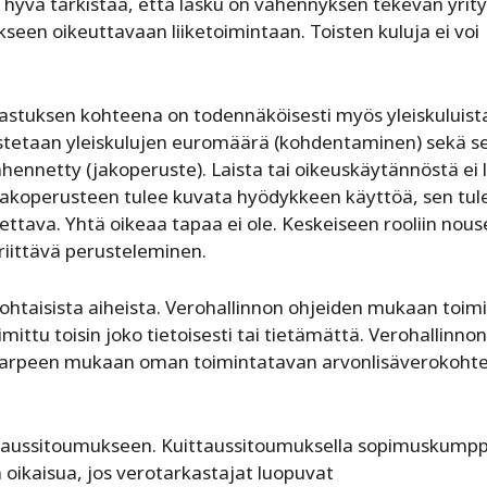
n hyvä tarkistaa, että lasku on vähennyksen tekevän yrit
kseen oikeuttavaan liiketoimintaan. Toisten kuluja ei voi
arkastuksen kohteena on todennäköisesti myös yleiskuluist
stetaan yleiskulujen euromäärä (kohdentaminen) sekä se
hennetty (jakoperuste). Laista tai oikeuskäytännöstä ei 
 Jakoperusteen tulee kuvata hyödykkeen käyttöä, sen tule
ttava. Yhtä oikeaa tapaa ei ole. Keskeiseen rooliin nouse
iittävä perusteleminen.
ohtaisista aiheista. Verohallinnon ohjeiden mukaan toim
oimittu toisin joko tietoisesti tai tietämättä. Verohallinnon
a. Tarpeen mukaan oman toimintatavan arvonlisäverokohte
ttaussitoumukseen. Kuittaussitoumuksella sopimuskump
ikaisua, jos verotarkastajat luopuvat