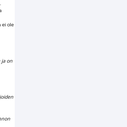
.
a
 ei ole
 ja on
joiden
innon