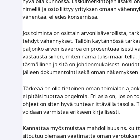
hyvä olla kunnossa. Laskumerkintöjen lisäksi o
nimellä ja osto liittyy yrityksen omaan vähenny
vähentää, ei edes konsernissa.
Jos toiminta on osittain arvonlisäverollista, t
tehdyt vähennykset. Tällöin käytännössä tarka
paljonko arvonlisäveroa on prosentuaalisesti vä
vastausta siihen, miten nämä tulisi määritellä.
täsmällinen ja sitä on johdonmukaisesti noudate
jälleen dokumentointi sekä oman näkemyksen r
Tärkeää on olla tietoinen oman toimialan ajank
ei pitäisi tuottaa ongelmia. Eri asia on, jos on t
ohjeet on siten hyvä tuntea riittävällä tasoll
voidaan varmistaa erikseen kirjallisesti.
Kannattaa myös muistaa mahdollisuus ns. kui
sitoutuu olemaan vaatimatta oman verotuksen o