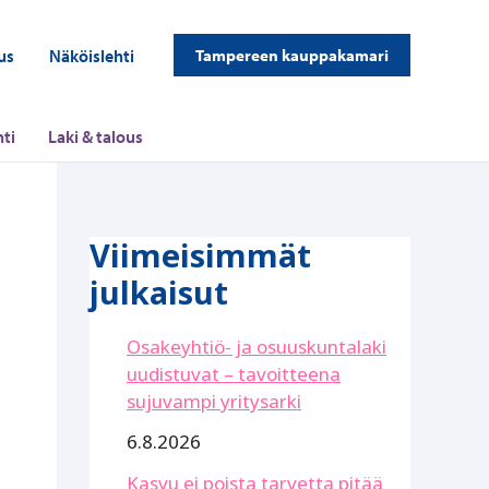
us
Näköislehti
Tampereen kauppakamari
ti
Laki & talous
Viimeisimmät
julkaisut
Osakeyhtiö- ja osuuskuntalaki
uudistuvat – tavoitteena
sujuvampi yritysarki
6.8.2026
Kasvu ei poista tarvetta pitää