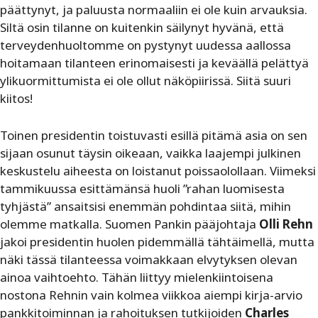
päättynyt, ja paluusta normaaliin ei ole kuin arvauksia.
Siltä osin tilanne on kuitenkin säilynyt hyvänä, että
terveydenhuoltomme on pystynyt uudessa aallossa
hoitamaan tilanteen erinomaisesti ja keväällä pelättyä
ylikuormittumista ei ole ollut näköpiirissä. Siitä suuri
kiitos!
Toinen presidentin toistuvasti esillä pitämä asia on sen
sijaan osunut täysin oikeaan, vaikka laajempi julkinen
keskustelu aiheesta on loistanut poissaolollaan. Viimeksi
tammikuussa esittämänsä huoli ”rahan luomisesta
tyhjästä” ansaitsisi enemmän pohdintaa siitä, mihin
olemme matkalla. Suomen Pankin pääjohtaja
Olli Rehn
jakoi presidentin huolen pidemmällä tähtäimellä, mutta
näki tässä tilanteessa voimakkaan elvytyksen olevan
ainoa vaihtoehto. Tähän liittyy mielenkiintoisena
nostona Rehnin vain kolmea viikkoa aiempi kirja-arvio
pankkitoiminnan ja rahoituksen tutkijoiden
Charles