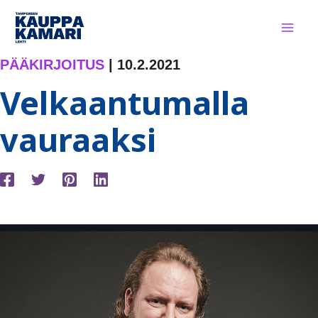
Siirry
sisältöön
PÄÄKIRJOITUS
|
10.2.2021
Velkaantumalla
vauraaksi