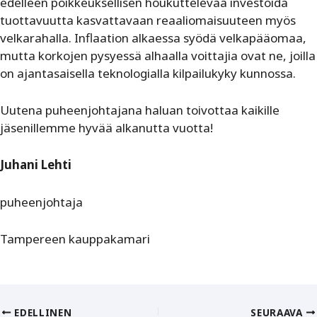
edelleen poikkeuksellisen houkuttelevaa investoida
tuottavuutta kasvattavaan reaaliomaisuuteen myös
velkarahalla. Inflaation alkaessa syödä velkapääomaa,
mutta korkojen pysyessä alhaalla voittajia ovat ne, joilla
on ajantasaisella teknologialla kilpailukyky kunnossa.
Uutena puheenjohtajana haluan toivottaa kaikille
jäsenillemme hyvää alkanutta vuotta!
Juhani Lehti
puheenjohtaja
Tampereen kauppakamari
EDELLINEN
SEURAAVA