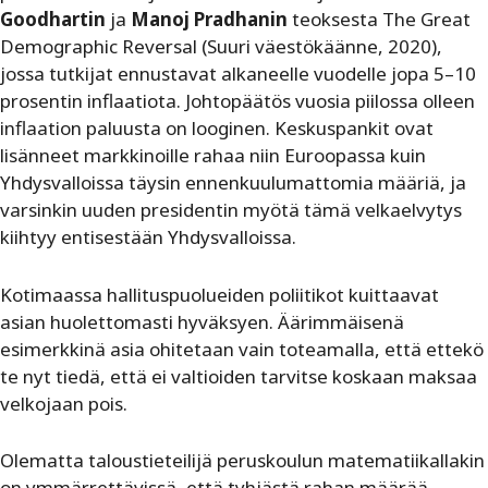
Goodhartin
ja
Manoj Pradhanin
teoksesta The Great
Demographic Reversal (Suuri väestökäänne, 2020),
jossa tutkijat ennustavat alkaneelle vuodelle jopa 5–10
prosentin inflaatiota. Johtopäätös vuosia piilossa olleen
inflaation paluusta on looginen. Keskuspankit ovat
lisänneet markkinoille rahaa niin Euroopassa kuin
Yhdysvalloissa täysin ennenkuulumattomia määriä, ja
varsinkin uuden presidentin myötä tämä velkaelvytys
kiihtyy entisestään Yhdysvalloissa.
Kotimaassa hallituspuolueiden poliitikot kuittaavat
asian huolettomasti hyväksyen. Äärimmäisenä
esimerkkinä asia ohitetaan vain toteamalla, että ettekö
te nyt tiedä, että ei valtioiden tarvitse koskaan maksaa
velkojaan pois.
Olematta taloustieteilijä peruskoulun matematiikallakin
on ymmärrettävissä, että tyhjästä rahan määrää