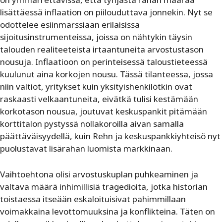
lisättäessä inflaation on piilouduttava jonnekin. Nyt se
odottelee esiinmarssiaan erilaisissa
sijoitusinstrumenteissa, joissa on nähtykin täysin
talouden realiteeteista irtaantuneita arvostustason
nousuja. Inflaatioon on perinteisessä taloustieteessä
kuulunut aina korkojen nousu. Tässä tilanteessa, jossa
niin valtiot, yritykset kuin yksityishenkilötkin ovat
raskaasti velkaantuneita, eivätkä tulisi kestämään
korkotason nousua, joutuvat keskuspankit pitämään
korttitalon pystyssä nollakoroilla aivan samalla
päättäväisyydellä, kuin Rehn ja keskuspankkiyhteisö nyt
puolustavat lisärahan luomista markkinaan.
Vaihtoehtona olisi arvostuskuplan puhkeaminen ja
valtava määrä inhimillisiä tragedioita, jotka historian
toistaessa itseään eskaloituisivat pahimmillaan
voimakkaina levottomuuksina ja konflikteina. Täten on