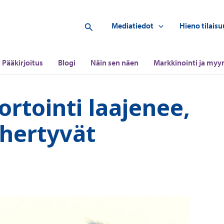
Hae
Mediatiedot
Hieno tilaisu
Pääkirjoitus
Blogi
Näin sen näen
Markkinointi ja myyn
ortointi laajenee,
ihertyvät