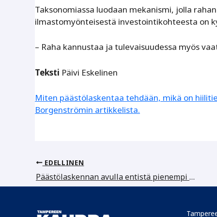
Taksonomiassa luodaan mekanismi, jolla rahan 
ilmastomyönteisestä investointikohteesta on k
– Raha kannustaa ja tulevaisuudessa myös vaati
Teksti
Päivi Eskelinen
Miten päästölaskentaa tehdään, mikä on hiiliti
Borgenströmin artikkelista.
EDELLINEN
Päästölaskennan avulla entistä pienempi hiilijalanjälki
Tamperee