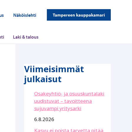
us
Näköislehti
Tampereen kauppakamari
ti
Laki & talous
Viimeisimmät
julkaisut
Osakeyhtiö- ja osuuskuntalaki
uudistuvat – tavoitteena
sujuvampi yritysarki
6.8.2026
Kasvu ei poista tarvetta pitää