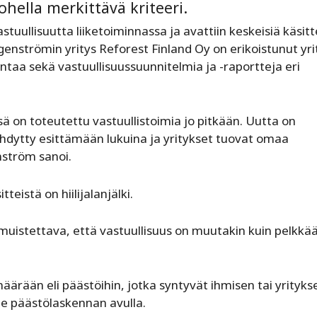
ohella merkittävä kriteeri.
uullisuutta liiketoiminnassa ja avattiin keskeisiä käsitt
genströmin yritys Reforest Finland Oy on erikoistunut yr
kentaa sekä vastuullisuussuunnitelmia ja -raportteja eri
issä on toteutettu vastuullistoimia jo pitkään. Uutta on
yhdytty esittämään lukuina ja yritykset tuovat omaa
nström sanoi.
teistä on hiilijalanjälki.
muistettava, että vastuullisuus on muutakin kuin pelkkä
määrään eli päästöihin, jotka syntyvät ihmisen tai yrityks
lle päästölaskennan avulla.