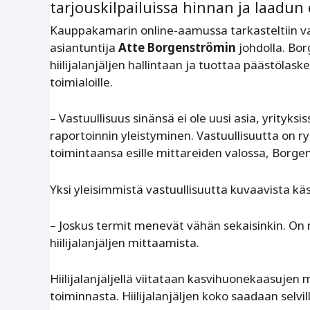
tarjouskilpailuissa hinnan ja laadun 
Kauppakamarin online-aamussa tarkasteltiin vast
asiantuntija
Atte Borgenströmin
johdolla. Bor
hiilijalanjäljen hallintaan ja tuottaa päästölas
toimialoille.
– Vastuullisuus sinänsä ei ole uusi asia, yrityks
raportoinnin yleistyminen. Vastuullisuutta on r
toimintaansa esille mittareiden valossa, Borge
Yksi yleisimmistä vastuullisuutta kuvaavista käsit
– Joskus termit menevät vähän sekaisinkin. On 
hiilijalanjäljen mittaamista.
Hiilijalanjäljellä viitataan kasvihuonekaasujen 
toiminnasta. Hiilijalanjäljen koko saadaan selvi