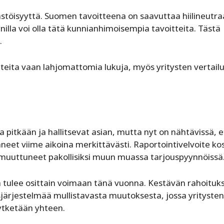
äästöisyyttä. Suomen tavoitteena on saavuttaa hiilineutra
illa voi olla tätä kunnianhimoisempia tavoitteita. Tästä
.
itteita vaan lahjomattomia lukuja, myös yritysten vertail
 pitkään ja hallitsevat asian, mutta nyt on nähtävissä, e
neet viime aikoina merkittävästi. Raportointivelvoite ko
at muuttuneet pakollisiksi muun muassa tarjouspyynnöissä
 tulee osittain voimaan tänä vuonna. Kestävän rahoituk
ärjestelmää mullistavasta muutoksesta, jossa yritysten
ytketään yhteen.