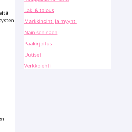
Laki & talous
eitä
itysten
Markkinointi ja myynti
Näin sen näen
Pääkirjoitus
Uutiset
Verkkolehti
ä
en