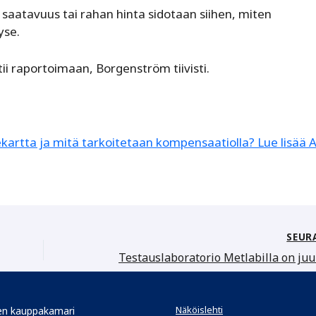
saatavuus tai rahan hinta sidotaan siihen, miten
yse.
i raportoimaan, Borgenström tiivisti.
ekartta ja mitä tarkoitetaan kompensaatiolla? Lue lisää 
SEUR
Näköislehti
n kauppakamari