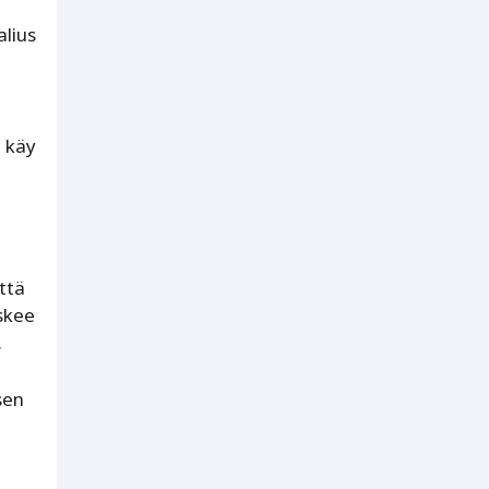
alius
u käy
ttä
skee
.
sen