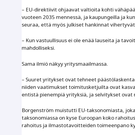
– EU-direktiivit ohjaavat valtioita kohti vähäp
vuoteen 2035 mennessä, ja kaupungeilla ja kunn
seuraa, että myös julkiset hankinnat vihertyvät
– Kun vastuullisuus ei ole enää lauseita ja tavo
mahdolliseksi.
Sama ilmiö näkyy yritysmaailmassa.
– Suuret yritykset ovat tehneet päästölaskentaa
niiden vaatimukset toimitusketjuilta ovat kasva
entistä pienempiä yrityksiä, ja selvitykset ov
Borgenström muistutti EU-taksonomiasta, joka
taksonomiassa on kyse Euroopan koko rahoitusj
rahoitus ja ilmastotavoitteiden toimeenpano k