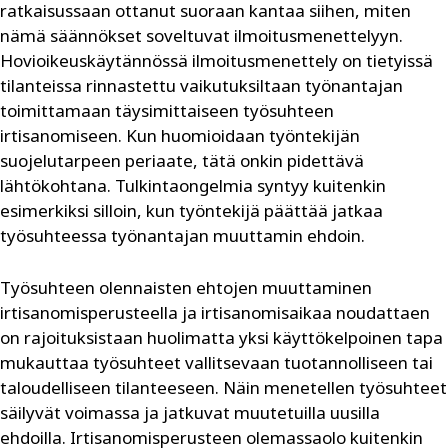
ratkaisussaan ottanut suoraan kantaa siihen, miten
nämä säännökset soveltuvat ilmoitusmenettelyyn.
Hovioikeuskäytännössä ilmoitusmenettely on tietyissä
tilanteissa rinnastettu vaikutuksiltaan työnantajan
toimittamaan täysimittaiseen työsuhteen
irtisanomiseen. Kun huomioidaan työntekijän
suojelutarpeen periaate, tätä onkin pidettävä
lähtökohtana. Tulkintaongelmia syntyy kuitenkin
esimerkiksi silloin, kun työntekijä päättää jatkaa
työsuhteessa työnantajan muuttamin ehdoin.
Työsuhteen olennaisten ehtojen muuttaminen
irtisanomisperusteella ja irtisanomisaikaa noudattaen
on rajoituksistaan huolimatta yksi käyttökelpoinen tapa
mukauttaa työsuhteet vallitsevaan tuotannolliseen tai
taloudelliseen tilanteeseen. Näin menetellen työsuhteet
säilyvät voimassa ja jatkuvat muutetuilla uusilla
ehdoilla. Irtisanomisperusteen olemassaolo kuitenkin