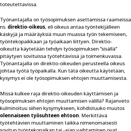
toteutettavissa.
Työnantajalla on työsopimuksen asettamissa raameissa
ns.
direktio-oikeus
, eli oikeus antaa työntekijälleen
käskyjä ja määräyksiä muun muassa työn tekemiseen,
työntekopaikkaan ja työaikaan liittyen. Direktio-
oikeutta käytetään tehdyn työsopimuksen ”sisällä”
pitäytyen sovituissa työtehtävissä ja toimenkuvassa.
Työnantajalla on direktio-oikeuden perusteella oikeus
johtaa työtä työpaikalla. Kun tätä oikeutta käytetään,
kysymys ei ole työsopimuksen ehtojen muuttamisesta.
Missä kulkee raja direktio-oikeuden käyttämisen ja
työsopimuksen ehtojen muuttamisen välillä? Rajanveto
kulminoituu siihen kysymykseen, kohdistuuko muutos
olennaiseen työsuhteen ehtoon
. Merkittävä
työtehtävien muuttaminen taikka nimenomaisesti
sovitun työntekopaikan tai -ajan vaihtaminen ovat