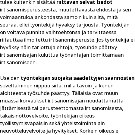
tulee kuitenkin sisältää
riittävän selvät tiedot
irtisanomisperusteesta, muutettavasta ehdosta ja sen
voimaantuloajankohdasta samoin kuin siitä, mitä
seuraa, ellei työntekijä hyväksy tarjousta. Työntekijän
on voitava punnita vaihtoehtonsa ja tarvittaessa
riitauttaa ilmoitettu irtisanomisperuste. Jos työntekijä ei
hyväksy näin tarjottuja ehtoja, työsuhde päättyy
irtisanomisajan kuluttua työnantajan toimittamaan
irtisanomiseen.
Useiden
työntekijän suojaksi säädettyjen säännösten
soveltaminen riippuu siitä, millä tavoin ja kenen
aloitteesta työsuhde päättyy. Tällaisia ovat muun
muassa korvaukset irtisanomisajan noudattamatta
jättämisestä tai perusteettomasta irtisanomisesta,
takaisinottovelvoite, työntekijän oikeus
työllistymisvapaisiin sekä yhteistoimintalain
neuvotteluvelvoite ja hyvitykset. Korkein oikeus ei