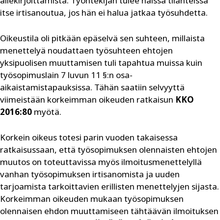
allekirjoittamista. Työntekijän tulee näissä tilanteissa
itse irtisanoutua, jos hän ei halua jatkaa työsuhdetta.
Oikeustila oli pitkään epäselvä sen suhteen, millaista
menettelyä noudattaen työsuhteen ehtojen
yksipuolisen muuttamisen tuli tapahtua muissa kuin
työsopimuslain 7 luvun 11 §:n osa-
aikaistamistapauksissa. Tähän saatiin selvyyttä
viimeistään korkeimman oikeuden ratkaisun
KKO
2016:80
myötä.
Korkein oikeus totesi parin vuoden takaisessa
ratkaisussaan, että työsopimuksen olennaisten ehtojen
muutos on toteuttavissa myös ilmoitusmenettelyllä
vanhan työsopimuksen irtisanomista ja uuden
tarjoamista tarkoittavien erillisten menettelyjen sijasta.
Korkeimman oikeuden mukaan työsopimuksen
olennaisen ehdon muuttamiseen tähtäävän ilmoituksen