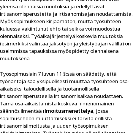
yleensä olennaisia muutoksia ja edellyttävät
irtisanomisperustetta ja irtisanomisajan noudattamista.
Myös sopimukseen kirjaamaton, mutta työsuhteen
kuluessa vakiintunut ehto tai seikka voi muodostua
olennaiseksi. Työaikajärjestelyä koskevia muutoksia
(esimerkiksi valintaa jaksotyön ja yleistyöajan välillä) on
useimmissa tapauksissa myös pidetty olennaisena
muutoksena.
Työsopimuslain 7 luvun 11 §:ssä on säädetty, että
työnantaja saa yksipuolisesti muuttaa työsuhteen osa-
aikaiseksi taloudellisella ja tuotannollisella
irtisanomisperusteella irtisanomisaikaa noudattaen.
Tämä osa-aikaistamista koskeva nimenomainen
säännös ilmentää
ilmoitusmenettelyä
, jossa
sopimusehdon muuttamiseksi ei tarvita erillistä
irtisanomisilmoitusta ja uuden työsopimuksen