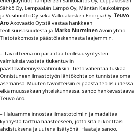
energiayhtiöt Tampereen Sähkölaitos Oy, Leppäkosken
Sähkö Oy, Lempäälän Lämpö Oy, Mäntän Kaukolämpö
ja Vesihuolto Oy sekä Valkeakosken Energia Oy.
Teuvo
Aro
Axovaatio Oy:stä vastaa hankkeen
teollisuusosuudesta ja
Marko Nurminen
Avoin yhtiö
Tietotakomosta päästölaskennasta laajemmin.
– Tavoitteena on parantaa teollisuusyritysten
valmiuksia vastata tiukentuviin
päästövähennysvaatimuksiin. Tieto vähentää tuskaa.
Onnistuneen ilmastotyön lähtökohta on tunnistaa oma
asemansa. Muuten tavoitteisiin ei päästä teollisuudessa
eikä muussakaan yhteiskunnassa, sanoo hankevastaava
Teuvo Aro.
– Haluamme innostaa ilmastotoimiin ja madaltaa
kynnystä tarttua haasteeseen, jotta sitä ei koettaisi
ahdistuksena ja uutena lisätyönä, Haataja sanoo.