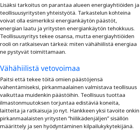
Lisäksi tarkoitus on parantaa alueen energiayhtiöiden ja
teollisuusyritysten yhteistyötä. Tarkastelun kohteina
voivat olla esimerkiksi energiankäytön päästöt,
energian laatu ja yritysten energiankäytön tehokkuus.
Teollisuusyritys tekee osansa, mutta energiayhtiöiden
rooli on ratkaisevan tärkeä: miten vähähiilistä energiaa
ne pystyvät toimittamaan.
Vähähiilistä vetovoimaa
Paitsi että tekee töitä omien päästöjensä
vähentämiseksi, pirkanmaalainen valmistava teollisuus
vaikuttaa muidenkin päästöihin. Teollisuus tuottaa
ilmastonmuutoksen torjuntaa edistäviä koneita,
laitteita ja ratkaisuja jo nyt. Hankkeen yksi tavoite onkin
pirkanmaalaisten yritysten ”hiilikädenjäljen” sisällön
määrittely ja sen hyödyntäminen kilpailukykytekijänä.