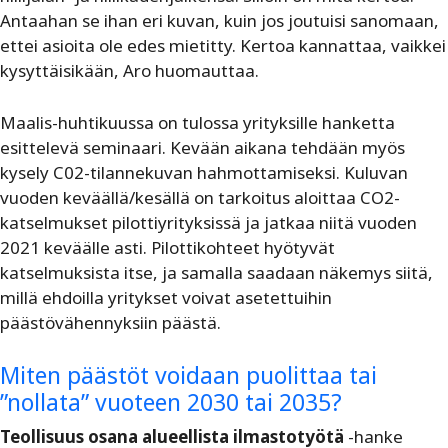
Antaahan se ihan eri kuvan, kuin jos joutuisi sanomaan,
ettei asioita ole edes mietitty. Kertoa kannattaa, vaikkei
kysyttäisikään, Aro huomauttaa.
Maalis-huhtikuussa on tulossa yrityksille hanketta
esittelevä seminaari. Kevään aikana tehdään myös
kysely C02-tilannekuvan hahmottamiseksi. Kuluvan
vuoden keväällä/kesällä on tarkoitus aloittaa CO2-
katselmukset pilottiyrityksissä ja jatkaa niitä vuoden
2021 keväälle asti. Pilottikohteet hyötyvät
katselmuksista itse, ja samalla saadaan näkemys siitä,
millä ehdoilla yritykset voivat asetettuihin
päästövähennyksiin päästä.
Miten päästöt voidaan puolittaa tai
”nollata” vuoteen 2030 tai 2035?
Teollisuus osana alueellista ilmastotyötä
-hanke