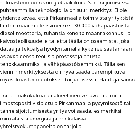
– Ilmastonmuutos on globaali ilmiö. Sen torjumisessa
puhtaammilla teknologioilla on suuri merkitys. Ei ole
yhdentekevää, että Pirkanmaalla toimivista yrityksistä
lähtee maailmalle esimerkiksi 30 000 vähäpäästöistä
diesel-moottoria, tuhansia koneita maanrakennus- ja
kaivosteollisuudelle tai että täällä on osaamista, joka
dataa ja tekoälyä hyödyntämällä kykenee säätämään
asiakkaidensa teollisia prosesseja entistä
tehokkaammiksi ja vähäpäästöisemmiksi. Tällaisen
viennin merkityksestä on hyvä saada parempi kuva
myös ilmastonmuutoksen torjumisessa, Haataja sanoo.
Toinen näkökulma on alueellinen vetovoima: mitä
ilmastopositiivisia etuja Pirkanmaalla pysymisestä tai
tänne sijoittumisesta yritys voi saada, esimerkiksi
minkälaista energiaa ja minkälaisia
yhteistyökumppaneita on tarjolla.