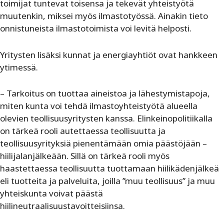
toimijat tuntevat toisensa ja tekevät yhteistyötä
muutenkin, miksei myös ilmastotyössä. Ainakin tieto
onnistuneista ilmastotoimista voi levitä helposti.
Yritysten lisäksi kunnat ja energiayhtiöt ovat hankkeen
ytimessä.
– Tarkoitus on tuottaa aineistoa ja lähestymistapoja,
miten kunta voi tehdä ilmastoyhteistyötä alueella
olevien teollisuusyritysten kanssa. Elinkeinopolitiikalla
on tärkeä rooli autettaessa teollisuutta ja
teollisuusyrityksiä pienentämään omia päästöjään –
hiilijalanjälkeään. Sillä on tärkeä rooli myös
haastettaessa teollisuutta tuottamaan hiilikädenjälkeä
eli tuotteita ja palveluita, joilla ”muu teollisuus” ja muu
yhteiskunta voivat päästä
hiilineutraalisuustavoitteisiinsa.