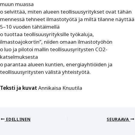
muun muassa
o selvittää, miten alueen teollisuusyritykset ovat tähän
mennessä tehneet ilmastotyötä ja miltä tilanne näyttää
5–10 vuoden tähtäimellä
o tuottaa teollisuusyrityksille työkaluja,
ilmastoajokortin”, niiden omaan ilmastotyöhön
o luo ja pilotoi mallin teollisuusyritysten CO2-
katselmuksesta
o parantaa alueen kuntien, energiayhtiöiden ja
teollisuusyritysten välistä yhteistyötä.
Teksti ja kuvat
Annikaisa Knuutila
EDELLINEN
SEURAAVA