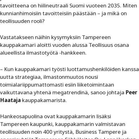
tavoitteena on hiilineutraali Suomi vuoteen 2035. Miten
kunnianhimoisiin tavoitteisiin päästään – ja mikä on
teollisuuden rooli?
Vastatakseen näihin kysymyksiin Tampereen
kauppakamari aloitti vuoden alussa Teollisuus osana
alueellista ilmastotyötä -hankkeen.
– Kun kauppakamari työsti luottamushenkilöiden kanssa
uutta strategiaa, ilmastonmuutos nousi
toimialariippumattomasti esiin liiketoimintaan
vaikuttavana yhtenä megatrendinä, sanoo johtaja
Peer
Haataja
kauppakamarista.
Hankeosapuolina ovat kauppakamarin lisäksi
Tampereen kaupunki, kauppakamarin valmistavan
teollisuuden noin 400 yritystä, Business Tampere ja