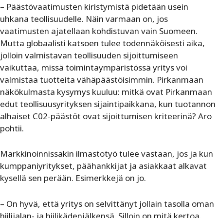
– Päästövaatimusten kiristymistä pidetään usein
uhkana teollisuudelle. Näin varmaan on, jos
vaatimusten ajatellaan kohdistuvan vain Suomeen.
Mutta globaalisti katsoen tulee todennäköisesti aika,
jolloin valmistavan teollisuuden sijoittumiseen
vaikuttaa, missä toimintaympäristössä yritys voi
valmistaa tuotteita vähäpäästöisimmin. Pirkanmaan
näkökulmasta kysymys kuuluu: mitkä ovat Pirkanmaan
edut teollisuusyrityksen sijaintipaikkana, kun tuotannon
alhaiset C02-päästöt ovat sijoittumisen kriteerinä? Aro
pohtii.
Markkinoinnissakin ilmastotyö tulee vastaan, jos ja kun
kumppaniyritykset, päähankkijat ja asiakkaat alkavat
kysellä sen perään. Esimerkkejä on jo.
– On hyvä, että yritys on selvittänyt jollain tasolla oman
hiilijalan- ja hiilikädenjälkensä. Silloin on mitä kertoa.