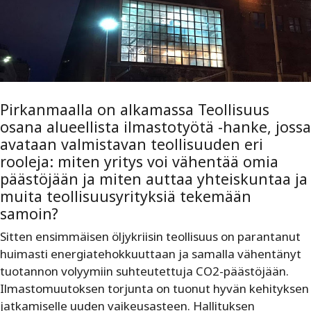
Pirkanmaalla on alkamassa Teollisuus
osana alueellista ilmastotyötä -hanke, jossa
avataan valmistavan teollisuuden eri
rooleja: miten yritys voi vähentää omia
päästöjään ja miten auttaa yhteiskuntaa ja
muita teollisuusyrityksiä tekemään
samoin?
Sitten ensimmäisen öljykriisin teollisuus on parantanut
huimasti energiatehokkuuttaan ja samalla vähentänyt
tuotannon volyymiin suhteutettuja CO2-päästöjään.
Ilmastomuutoksen torjunta on tuonut hyvän kehityksen
jatkamiselle uuden vaikeusasteen. Hallituksen