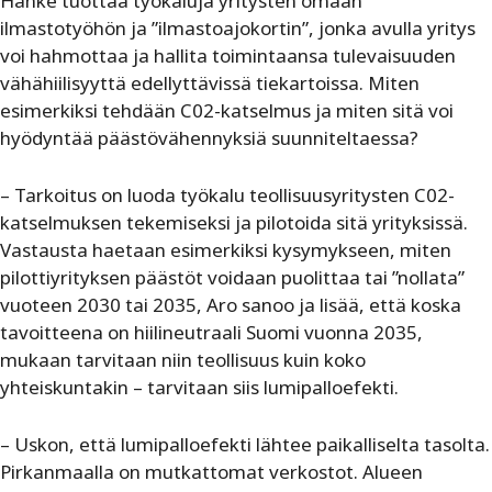
Hanke tuottaa työkaluja yritysten omaan
ilmastotyöhön ja ”ilmastoajokortin”, jonka avulla yritys
voi hahmottaa ja hallita toimintaansa tulevaisuuden
vähähiilisyyttä edellyttävissä tiekartoissa. Miten
esimerkiksi tehdään C02-katselmus ja miten sitä voi
hyödyntää päästövähennyksiä suunniteltaessa?
– Tarkoitus on luoda työkalu teollisuusyritysten C02-
katselmuksen tekemiseksi ja pilotoida sitä yrityksissä.
Vastausta haetaan esimerkiksi kysymykseen, miten
pilottiyrityksen päästöt voidaan puolittaa tai ”nollata”
vuoteen 2030 tai 2035, Aro sanoo ja lisää, että koska
tavoitteena on hiilineutraali Suomi vuonna 2035,
mukaan tarvitaan niin teollisuus kuin koko
yhteiskuntakin – tarvitaan siis lumipalloefekti.
– Uskon, että lumipalloefekti lähtee paikalliselta tasolta.
Pirkanmaalla on mutkattomat verkostot. Alueen