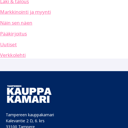
Laki & talous
Markkinointi ja myynti
Näin sen näen
Pääkirjoitus
Uutiset
Verkkolehti
Tampereen kauppakamari
Kalevantie 2 D, 6. krs
33100 Tampere