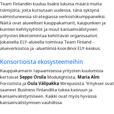
Team Finlandiin kuuluu lisäksi lukuisa määrä muita
toimijoita, joita kutsutaan uudessa, tänä syksynä
valmistuneessa strategiassa verkostokumppaneiksi.
Näitä ovat alueelliset kauppakamarit, kaupunkien ja
kuntien kehitysyhtiöt ja muut kansainvälistyvien
yritysten liiketoimintaa kehittävät organisaatiot.
Jokaisella ELY-alueella toimivaa Team Finland -
alueverkostoa ja -aluetiimiä koordinoi ELY-keskus.
Konsortioista ekosysteemeihin
Kauppakamarin tapaamisessa yritysten kuulumisia
kertoivat
Seppo Orsila
Modulightista,
Maria Alm
Forciotista ja
Oula Välipakka
Wirepasista. Yritykset ovat
saaneet Business Finlandilta tukea kasvuun ja
kansainvälistymiseen. Kaikki ovat myös hyvässä
kansainvälistymisen vauhdissa.