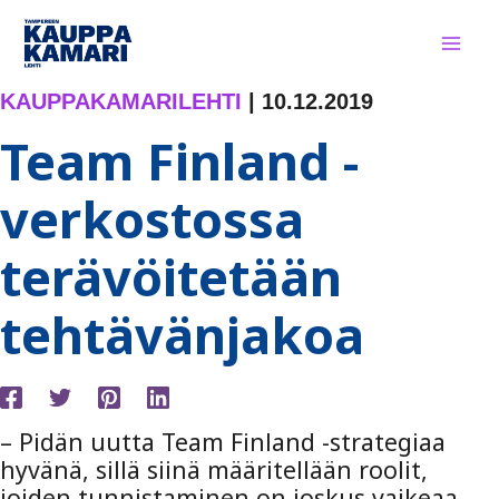
Siirry
sisältöön
KAUPPAKAMARILEHTI
|
10.12.2019
Team Finland -
verkostossa
terävöitetään
tehtävänjakoa
– Pidän uutta Team Finland -strategiaa
hyvänä, sillä siinä määritellään roolit,
joiden tunnistaminen on joskus vaikeaa,