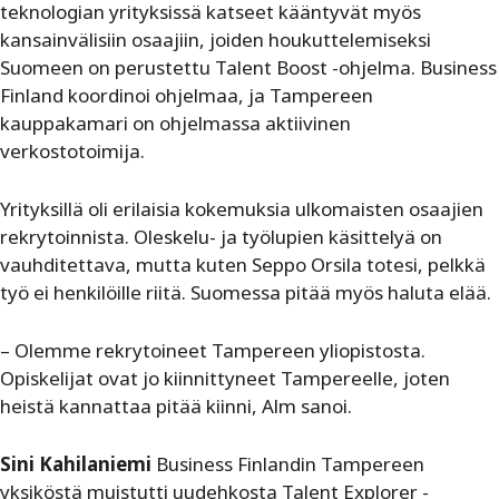
teknologian yrityksissä katseet kääntyvät myös
kansainvälisiin osaajiin, joiden houkuttelemiseksi
Suomeen on perustettu Talent Boost -ohjelma. Business
Finland koordinoi ohjelmaa, ja Tampereen
kauppakamari on ohjelmassa aktiivinen
verkostotoimija.
Yrityksillä oli erilaisia kokemuksia ulkomaisten osaajien
rekrytoinnista. Oleskelu- ja työlupien käsittelyä on
vauhditettava, mutta kuten Seppo Orsila totesi, pelkkä
työ ei henkilöille riitä. Suomessa pitää myös haluta elää.
– Olemme rekrytoineet Tampereen yliopistosta.
Opiskelijat ovat jo kiinnittyneet Tampereelle, joten
heistä kannattaa pitää kiinni, Alm sanoi.
Sini Kahilaniemi
Business Finlandin Tampereen
yksiköstä muistutti uudehkosta Talent Explorer -