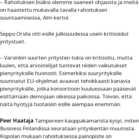
– Rahoituksen lisäksi olemme saaneet ohjausta ja meitä
on haastettu mukavalla tavalla rahoituksen
suuntaamisessa, Alm kertoi.
Seppo Orsila otti esille julkisuudessa usein kritisoidut
yritystuet.
– Varsinkin suurten yritysten tukia on kritisoitu, mutta
luulen, että arvostelijat tuntevat niiden vaikutukset
pienyrityksille huonosti. Esimerkiksi suuryrityksille
suunnatut EU-ohjelmat avaavat tehokkaasti kanavia
pienyrityksille, jotka konsortioon kuuluessaan pääsevät
esittämään demojaan oikeissa paikoissa. Toivon, että
näitä hyötyjä tuotaisiin esille aiempaa enemmän.
Peer Haataja
Tampereen kauppakamarista kysyi, miten
Business Finlandissa seurataan yrityskentän muutosta.
Kopolan mukaan rahoituksessa painopiste on