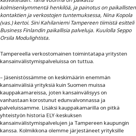
kolmisenkymmentä henkilöä, ja painotus on paikallisten
kontaktien ja verkostojen tuntemuksessa, Nina Kopola
(vas.) kertoi. Sini Kahilaniemi Tampereen tiimistä esitteli
Business Finlandin paikallisia palveluja. Kuulolla Seppo
Orsila Modulightista.
Tampereella verkostomainen toimintatapa yritysten
kansainvälistymispalveluissa on tuttua.
– Jäsenistössämme on keskimäärin enemmän
kansainvälisiä yrityksiä kuin Suomen muissa
kauppakamareissa, joten kansainvälisyys on
vanhastaan korostunut edunvalvonnassa ja
palveluissamme. Lisäksi kauppakamarilla on pitkä
yhteistyön historia ELY-keskuksen
kansainvälistymispalvelujen ja Tampereen kaupungin
kanssa. Kolmikkona olemme järjestäneet yrityksille