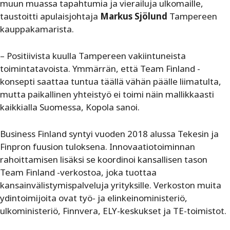
muun muassa tapahtumia ja vierailuja ulkomaille,
taustoitti apulaisjohtaja
Markus Sjölund
Tampereen
kauppakamarista.
– Positiivista kuulla Tampereen vakiintuneista
toimintatavoista. Ymmärrän, että Team Finland -
konsepti saattaa tuntua täällä vähän päälle liimatulta,
mutta paikallinen yhteistyö ei toimi näin mallikkaasti
kaikkialla Suomessa, Kopola sanoi.
Business Finland syntyi vuoden 2018 alussa Tekesin ja
Finpron fuusion tuloksena. Innovaatiotoiminnan
rahoittamisen lisäksi se koordinoi kansallisen tason
Team Finland -verkostoa, joka tuottaa
kansainvälistymispalveluja yrityksille. Verkoston muita
ydintoimijoita ovat työ- ja elinkeinoministeriö,
ulkoministeriö, Finnvera, ELY-keskukset ja TE-toimistot.