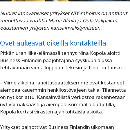
Nuoret innovatiiviset yritykset NIY-rahoitus on antanut
merkittävää vauhtia Maria Almin ja Oula Välipakan
edustamien yritysten kansainvälistymiseen.
Ovet aukeavat oikeilla kontakteilla
Pitkän uran liike-elämässä tehnyt Nina Kopola aloitti
Business Finlandin pääjohtajana syyskuun alussa
tehtävänään viedä loppuun Tekesin ja Finpron fuusio.
– Viime aikoina rahoituspäätöksemme ovat kestäneet
aiempaa kauemmin henkilöstövajeen takia. Tilannetta
on nyt korjattu. Kansainvälistä verkostoa rakennetaan
nyt voimakkaasti ja aiempaa isommalla budjetilla,
Kopola kertasi viraston ajankohtaisia asioita.
Yritykset painottivat Business Finlandin ulkomaan