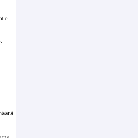
alle
e
 määrä
tama