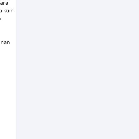
äärä
a kuin
n
nnan