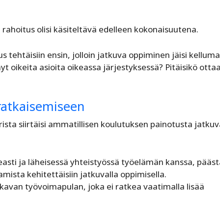
 rahoitus olisi käsiteltävä edelleen kokonaisuutena.
 tehtäisiin ensin, jolloin jatkuva oppiminen jäisi kelluma
oikeita asioita oikeassa järjestyksessä? Pitäisikö otta
ratkaisemiseen
a siirtäisi ammatillisen koulutuksen painotusta jatku
asti ja läheisessä yhteistyössä työelämän kanssa, pääs
ista kehitettäisiin jatkuvalla oppimisella.
akavan työvoimapulan, joka ei ratkea vaatimalla lisää