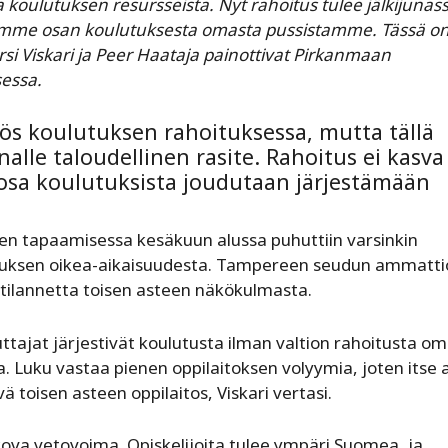
oulutuksen resursseista. Nyt rahoitus tulee jälkijunass
samme osan koulutuksesta omasta pussistamme. Tässä on
i Viskari ja Peer Haataja painottivat Pirkanmaan
essa.
ös koulutuksen rahoituksessa, mutta tällä
lle taloudellinen rasite. Rahoitus ei kasva
n osa koulutuksista joudutaan järjestämään
n tapaamisessa kesäkuun alussa puhuttiin varsinkin
ituksen oikea-aikaisuudesta. Tampereen seudun ammatti
tilannetta toisen asteen näkökulmasta.
tajat järjestivät koulutusta ilman valtion rahoitusta om
. Luku vastaa pienen oppilaitoksen volyymia, joten itse 
 toisen asteen oppilaitos, Viskari vertasi.
ova vetovoima. Opiskelijoita tulee ympäri Suomea, ja