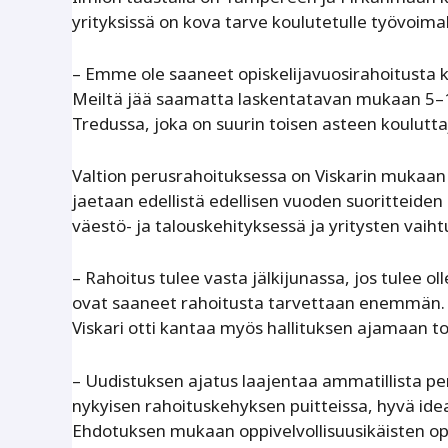
yrityksissä on kova tarve koulutetulle työvoimal
– Emme ole saaneet opiskelijavuosirahoitusta
Meiltä jää saamatta laskentatavan mukaan 5–10
Tredussa, joka on suurin toisen asteen koulutt
Valtion perusrahoituksessa on Viskarin mukaan r
jaetaan edellistä edellisen vuoden suoritteide
väestö- ja talouskehityksessä ja yritysten vaiht
– Rahoitus tulee vasta jälkijunassa, jos tulee ol
ovat saaneet rahoitusta tarvettaan enemmän.
Viskari otti kantaa myös hallituksen ajamaan t
– Uudistuksen ajatus laajentaa ammatillista pe
nykyisen rahoituskehyksen puitteissa, hyvä ide
Ehdotuksen mukaan oppivelvollisuusikäisten opet