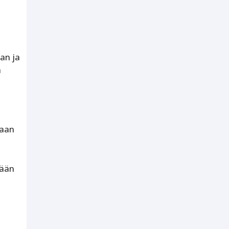
an ja
a
vaan
tään