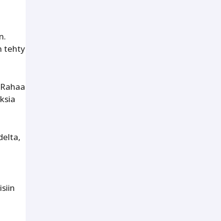
n.
n tehty
. Rahaa
ksia
delta,
siin