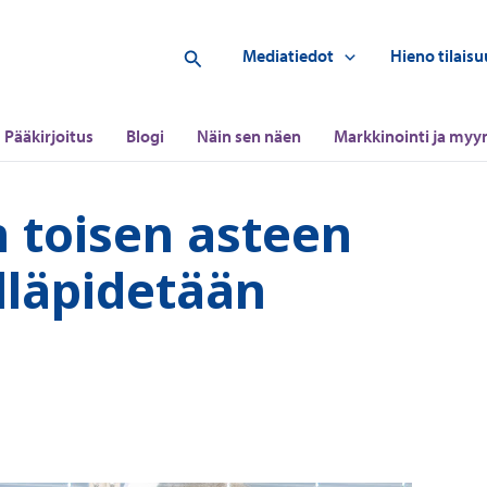
Hae
Mediatiedot
Hieno tilaisu
Pääkirjoitus
Blogi
Näin sen näen
Markkinointi ja myyn
 toisen asteen
ylläpidetään