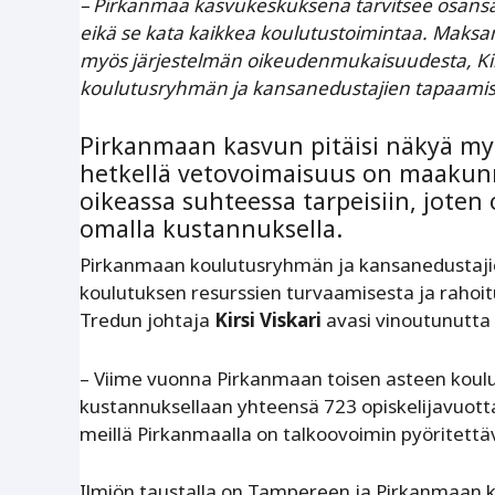
– Pirkanmaa kasvukeskuksena tarvitsee osansa k
eikä se kata kaikkea koulutustoimintaa. Mak
myös järjestelmän oikeudenmukaisuudesta, Kirs
koulutusryhmän ja kansanedustajien tapaamis
Pirkanmaan kasvun pitäisi näkyä my
hetkellä vetovoimaisuus on maakunna
oikeassa suhteessa tarpeisiin, jote
omalla kustannuksella.
Pirkanmaan koulutusryhmän ja kansanedustajie
koulutuksen resurssien turvaamisesta ja raho
Tredun johtaja
Kirsi Viskari
avasi vinoutunutta 
– Viime vuonna Pirkanmaan toisen asteen koulut
kustannuksellaan yhteensä 723 opiskelijavuotta
meillä Pirkanmaalla on talkoovoimin pyöritettävä
Ilmiön taustalla on Tampereen ja Pirkanmaan k