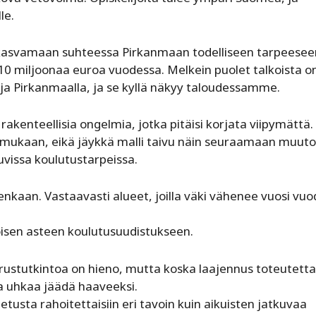
le.
 kasvamaan suhteessa Pirkanmaan todelliseen tarpeesee
 miljoonaa euroa vuodessa. Melkein puolet talkoista o
aja Pirkanmaalla, ja se kyllä näkyy taloudessamme.
akenteellisia ongelmia, jotka pitäisi korjata viipymättä
n mukaan, eikä jäykkä malli taivu näin seuraamaan muuto
uvissa koulutustarpeissa.
lenkaan. Vastaavasti alueet, joilla väki vähenee vuosi vuo
oisen asteen koulutusuudistukseen.
rustutkintoa on hieno, mutta koska laajennus toteutettai
a uhkaa jäädä haaveeksi.
usta rahoitettaisiin eri tavoin kuin aikuisten jatkuvaa