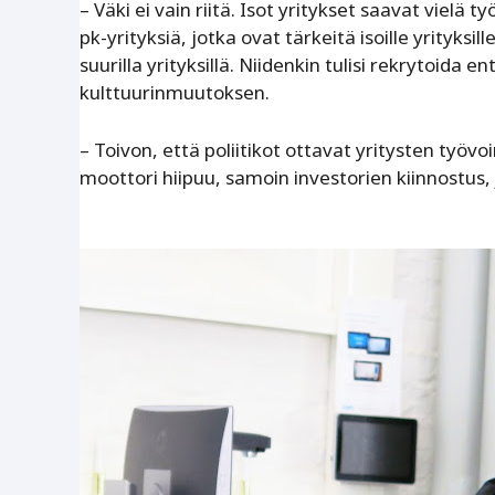
– Väki ei vain riitä. Isot yritykset saavat viel
pk-yrityksiä, jotka ovat tärkeitä isoille yrityksil
suurilla yrityksillä. Niidenkin tulisi rekrytoida
kulttuurinmuutoksen.
– Toivon, että poliitikot ottavat yritysten ty
moottori hiipuu, samoin investorien kiinnostus,