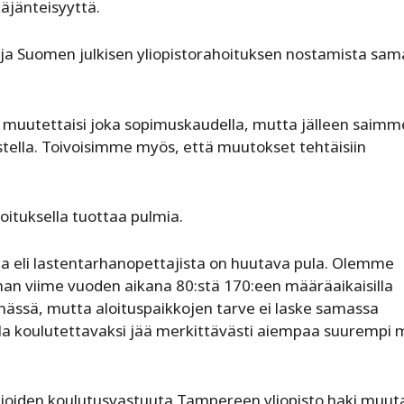
äjänteisyyttä.
a Suomen julkisen yliopistorahoituksen nostamista sam
 muutettaisi joka sopimuskaudella, mutta jälleen saimm
astella. Toivoisimme myös, että muutokset tehtäisiin
ituksella tuottaa pulmia.
ta eli lastentarhanopettajista on huutava pula. Olemme
an viime vuoden aikana 80:stä 170:een määräaikaisilla
ymässä, mutta aloituspaikkojen tarve ei laske samassa
sella koulutettavaksi jää merkittävästi aiempaa suurempi
, joiden koulutusvastuuta Tampereen yliopisto haki muu