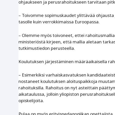
ohjaukseen ja perusrahoitukseen tarvitaan pitk
– Toivomme sopimuskaudet ylittävää ohjausta j
tasolle kuin verrokkimaissa Euroopassa.
– Olemme myös toivoneet, ettei rahoitusmallia
ministeriöstä kirjeen, että mallia aletaan tark
tutkimustiedon perusteella.
Koulutuksen järjestäminen määräaikaisella raho
– Esimerkiksi varhaiskasvatuksen kandidaateis
nostaneet koulutuksen aloituspaikkoja muutam
rahoituksilla. Rahoitus on nyt asteittain päätt
aikataulussa, jolloin yliopiston perusrahoituk
opiskelijoita.
Pulaa on myös erityispedagogiikan opettajista