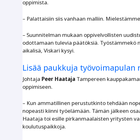
oppimista.
– Palattaisiin siis vanhaan malliin. Mielestämme
– Suunnitelman mukaan oppivelvollisten uudistus
odottamaan tulevia päätöksiä. Työstämmekö nyt 
aikalisä, Viskari kysyi.
Lisää paukkuja työvoimapulan 
Johtaja
Peer Haataja
Tampereen kauppakamarist
oppimiseen.
– Kun ammatillinen perustutkinto tehdään nope
nopeasti kiinni työelämään. Tämän jälkeen osaam
Haataja toi esille pirkanmaalaisten yritysten v
koulutuspaikkoja.