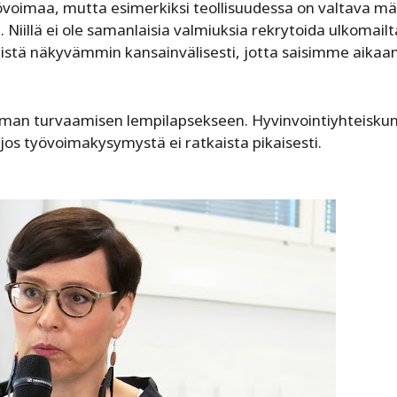
ä työvoimaa, mutta esimerkiksi teollisuudessa on valtava m
le. Niillä ei ole samanlaisia valmiuksia rekrytoida ulkomailt
 entistä näkyvämmin kansainvälisesti, jotta saisimme aikaa
övoiman turvaamisen lempilapsekseen. Hyvinvointiyhteisku
 jos työvoimakysymystä ei ratkaista pikaisesti.