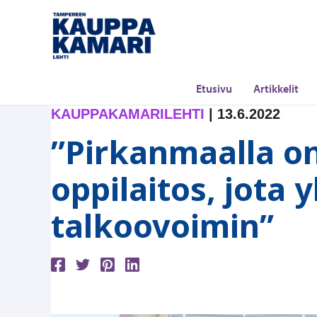
Siirry
sisältöön
Etusivu
Artikkelit
KAUPPAKAMARILEHTI
|
13.6.2022
”Pirkanmaalla on
oppilaitos, jota 
talkoovoimin”