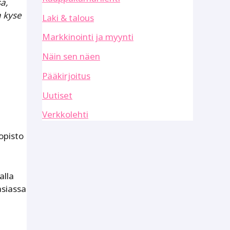
a,
 kyse
Laki & talous
Markkinointi ja myynti
Näin sen näen
Pääkirjoitus
Uutiset
Verkkolehti
opisto
alla
asiassa