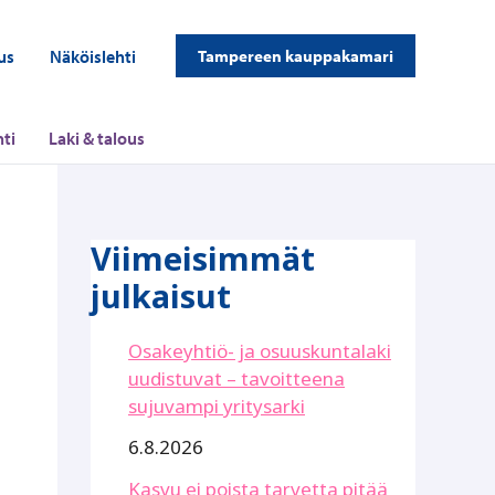
us
Näköislehti
Tampereen kauppakamari
ti
Laki & talous
Viimeisimmät
julkaisut
Osakeyhtiö- ja osuuskuntalaki
uudistuvat – tavoitteena
sujuvampi yritysarki
6.8.2026
Kasvu ei poista tarvetta pitää