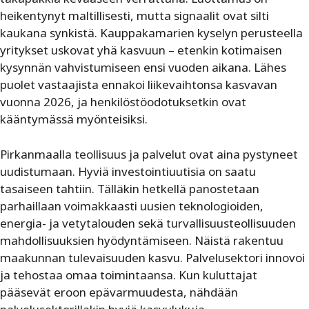
heikentynyt maltillisesti, mutta signaalit ovat silti
kaukana synkistä. Kauppakamarien kyselyn perusteella
yritykset uskovat yhä kasvuun – etenkin kotimaisen
kysynnän vahvistumiseen ensi vuoden aikana. Lähes
puolet vastaajista ennakoi liikevaihtonsa kasvavan
vuonna 2026, ja henkilöstöodotuksetkin ovat
kääntymässä myönteisiksi.
Pirkanmaalla teollisuus ja palvelut ovat aina pystyneet
uudistumaan. Hyviä investointiuutisia on saatu
tasaiseen tahtiin. Tälläkin hetkellä panostetaan
parhaillaan voimakkaasti uusien teknologioiden,
energia- ja vetytalouden sekä turvallisuusteollisuuden
mahdollisuuksien hyödyntämiseen. Näistä rakentuu
maakunnan tulevaisuuden kasvu. Palvelusektori innovoi
ja tehostaa omaa toimintaansa. Kun kuluttajat
pääsevät eroon epävarmuudesta, nähdään