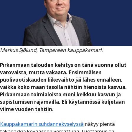
Markus Sjölund, Tampereen kauppakamari.
Pirkanmaan talouden kehitys on tänä vuonna ollut
varovaista, mutta vakaata. Ensimmäisen
puolivuotiskauden liikevaihto jäi lähes ennalleen,
vaikka koko maan tasolla nähtiin hienoista kasvua.
Pirkanmaan toimialoista moni keikkuu kasvun ja
supistumisen rajamailla. Eli käytännössä kuljetaan
viime vuoden tahtiin.
Kauppakamarin suhdannekyselyssä
näkyy pientä
takapakkia kevääseen verrattuna. Luottamus on