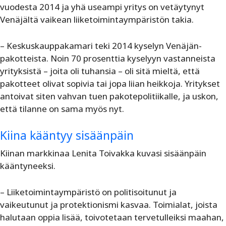
vuodesta 2014 ja yhä useampi yritys on vetäytynyt
Venäjältä vaikean liiketoimintaympäristön takia.
– Keskuskauppakamari teki 2014 kyselyn Venäjän-
pakotteista. Noin 70 prosenttia kyselyyn vastanneista
yrityksistä – joita oli tuhansia – oli sitä mieltä, että
pakotteet olivat sopivia tai jopa liian heikkoja. Yritykset
antoivat siten vahvan tuen pakotepolitiikalle, ja uskon,
että tilanne on sama myös nyt.
Kiina kääntyy sisäänpäin
Kiinan markkinaa Lenita Toivakka kuvasi sisäänpäin
kääntyneeksi.
– Liiketoimintaympäristö on politisoitunut ja
vaikeutunut ja protektionismi kasvaa. Toimialat, joista
halutaan oppia lisää, toivotetaan tervetulleiksi maahan,