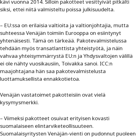
kävi vuonna 2014. Silloin pakotteet vesittyivät pitkälti
siksi, ettei niitä valmisteltu poissa julkisuudelta.
– EU:ssa on erilaisia valtioita ja valtionjohtajia, mutta
suhteessa Venäjän toimiin Eurooppa on esiintynyt
yhtenäisesti. Tämä on tärkeää. Pakotevalmistelussa
tehdään myös transatlanttista yhteistyötä, ja näin
vahvaa yhteisymmärrystä EU:n ja Yhdysvaltojen välillä
ei ole nähty vuosikausiin, Toivakka sanoi. ICC:n
maajohtajana hän saa pakotevalmistelusta
luottamuksellista ennakkotietoa.
Venäjän vastatoimet pakotteisiin ovat vielä
kysymysmerkki.
– Viimeksi pakotteet osuivat erityisen kovasti
suomalaiseen elintarviketeollisuuteen.
Suomalaisyritysten Venäjän-vienti on pudonnut puoleen