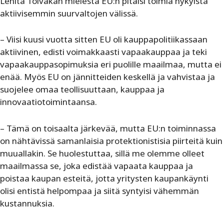
Lenita Toivakan mielestä EU:n pitäisi toimia nykyistä
aktiivisemmin suurvaltojen välissä.
– Viisi kuusi vuotta sitten EU oli kauppapolitiikassaan
aktiivinen, edisti voimakkaasti vapaakauppaa ja teki
vapaakauppasopimuksia eri puolille maailmaa, mutta ei
enää. Myös EU on jännitteiden keskellä ja vahvistaa ja
suojelee omaa teollisuuttaan, kauppaa ja
innovaatiotoimintaansa.
– Tämä on toisaalta järkevää, mutta EU:n toiminnassa
on nähtävissä samanlaisia protektionistisia piirteitä kuin
muuallakin. Se huolestuttaa, sillä me olemme olleet
maailmassa se, joka edistää vapaata kauppaa ja
poistaa kaupan esteitä, jotta yritysten kaupankäynti
olisi entistä helpompaa ja siitä syntyisi vähemmän
kustannuksia.