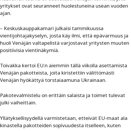
yritykset ovat seuranneet huolestuneina usean vuoden
ajan.
– Keskuskauppakamari julkaisi tammikuussa
vientijohtajakyselyn, josta käy ilmi, että epävarmuus ja
huoli Venäjän valtapelistä varjostavat yritysten muuten
positiivisia vientinäkymiä.
Toivakka kertoi EU:n aiemmin tällä viikolla asettamista
Venäjän pakotteista, joita kiristettiin välittömästi
Venäjän hyökättyä torstaiaamuna Ukrainaan.
Pakotevalmistelu on erittäin salaista ja toimet tulevat
julki vaiheittain.
Yllätyksellisyydellä varmistetaan, etteivät EU-maat ala
kinastella pakotteiden sopivuudesta itselleen, kuten