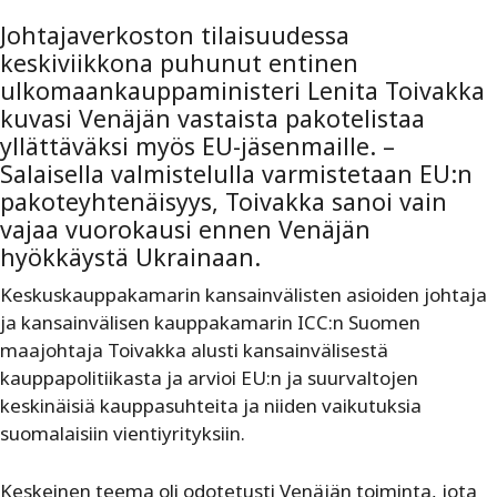
Johtajaverkoston tilaisuudessa
keskiviikkona puhunut entinen
ulkomaankauppaministeri Lenita Toivakka
kuvasi Venäjän vastaista pakotelistaa
yllättäväksi myös EU-jäsenmaille. –
Salaisella valmistelulla varmistetaan EU:n
pakoteyhtenäisyys, Toivakka sanoi vain
vajaa vuorokausi ennen Venäjän
hyökkäystä Ukrainaan.
Keskuskauppakamarin kansainvälisten asioiden johtaja
ja kansainvälisen kauppakamarin ICC:n Suomen
maajohtaja Toivakka alusti kansainvälisestä
kauppapolitiikasta ja arvioi EU:n ja suurvaltojen
keskinäisiä kauppasuhteita ja niiden vaikutuksia
suomalaisiin vientiyrityksiin.
Keskeinen teema oli odotetusti Venäjän toiminta, jota