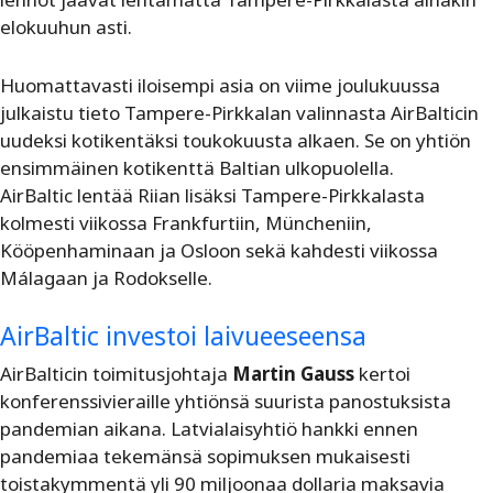
elokuuhun asti.
Huomattavasti iloisempi asia on viime joulukuussa
julkaistu tieto Tampere-Pirkkalan valinnasta AirBalticin
uudeksi kotikentäksi toukokuusta alkaen. Se on yhtiön
ensimmäinen kotikenttä Baltian ulkopuolella.
AirBaltic lentää Riian lisäksi Tampere-Pirkkalasta
kolmesti viikossa Frankfurtiin, Müncheniin,
Kööpenhaminaan ja Osloon sekä kahdesti viikossa
Málagaan ja Rodokselle.
AirBaltic investoi laivueeseensa
AirBalticin toimitusjohtaja
Martin Gauss
kertoi
konferenssivieraille yhtiönsä suurista panostuksista
pandemian aikana. Latvialaisyhtiö hankki ennen
pandemiaa tekemänsä sopimuksen mukaisesti
toistakymmentä yli 90 miljoonaa dollaria maksavia