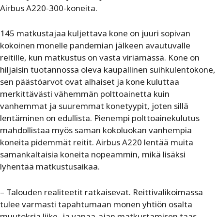
Airbus A220-300-koneita.
145 matkustajaa kuljettava kone on juuri sopivan
kokoinen monelle pandemian jälkeen avautuvalle
reitille, kun matkustus on vasta viriämässä. Kone on
hiljaisin tuotannossa oleva kaupallinen suihkulentokone,
sen päästöarvot ovat alhaiset ja kone kuluttaa
merkittävästi vähemmän polttoainetta kuin
vanhemmat ja suuremmat konetyypit, joten sillä
lentäminen on edullista. Pienempi polttoainekulutus
mahdollistaa myös saman kokoluokan vanhempia
koneita pidemmät reitit. Airbus A220 lentää muita
samankaltaisia koneita nopeammin, mikä lisäksi
lyhentää matkustusaikaa.
– Talouden realiteetit ratkaisevat. Reittivalikoimassa
tulee varmasti tapahtumaan monen yhtiön osalta
muutoksia liike- ja vapaa-ajan matkustamisen taas