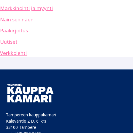
Markkinointi ja myynti
Näin sen näen
Pääkirjoitus
Uutiset
Verkkolehti
Tampereen kauppakamari
Kalevantie 2 D, 6. krs
33100 Tampere