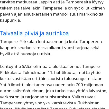
tarvitse matkustaa Lappiin asti ja Tampereelta löytyy
tekemistä talvellakin. Tampereella on nyt ollut kolmen
päivän ajan ainutkertainen mahdollisuus markkinoida
kaupunkia.
Taivaalla pilviä ja aurinkoa
Tampere-Pirkkalan lentoaseman ja koko Tampereen
kaupunkiseudun silmissä alkanut vuosi tarjoaa sekä
hyviä että huonoja uutisia.
Lentoyhtiö SAS:n oli määrä aloittaa lennot Tampere-
Pirkkalasta Tukholmaan 11. huhtikuuta, mutta yhtiö
kertoi vastikään erittäin suurista talousongelmistaan.
Yhtiö ilmoitti aloittaneensa uuden noin 700 miljoonan
euron säästöohjelman, joka tarkoittaa yhtiön laivaston,
verkoston ja tarjonnan supistamista. Valitettavasi
Tampereen yhteys on yksi karsittavista. Tukholman
lennot jäävät lentämättä Tampere-Pirkkalasta ainakin