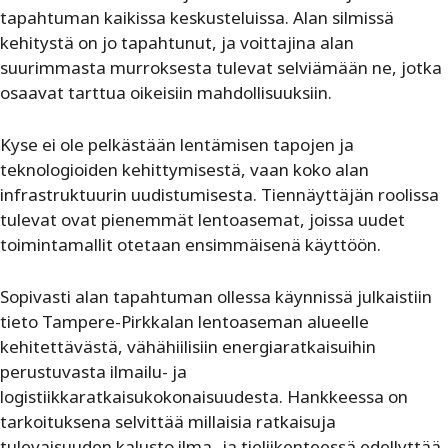
tapahtuman kaikissa keskusteluissa. Alan silmissä
kehitystä on jo tapahtunut, ja voittajina alan
suurimmasta murroksesta tulevat selviämään ne, jotka
osaavat tarttua oikeisiin mahdollisuuksiin.
Kyse ei ole pelkästään lentämisen tapojen ja
teknologioiden kehittymisestä, vaan koko alan
infrastruktuurin uudistumisesta. Tiennäyttäjän roolissa
tulevat ovat pienemmät lentoasemat, joissa uudet
toimintamallit otetaan ensimmäisenä käyttöön.
Sopivasti alan tapahtuman ollessa käynnissä julkaistiin
tieto Tampere-Pirkkalan lentoaseman alueelle
kehitettävästä, vähähiilisiin energiaratkaisuihin
perustuvasta ilmailu- ja
logistiikkaratkaisukokonaisuudesta. Hankkeessa on
tarkoituksena selvittää millaisia ratkaisuja
tulevaisuuden kalusto ilma- ja tieliikenteessä edellyttää.