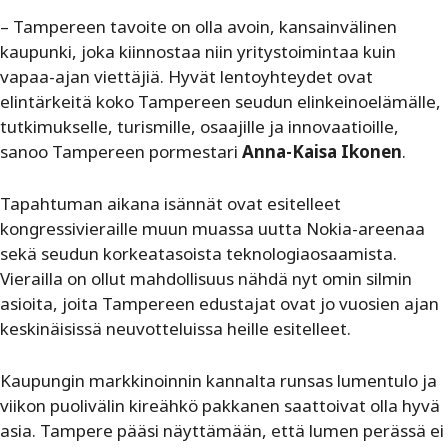
– Tampereen tavoite on olla avoin, kansainvälinen
kaupunki, joka kiinnostaa niin yritystoimintaa kuin
vapaa-ajan viettäjiä. Hyvät lentoyhteydet ovat
elintärkeitä koko Tampereen seudun elinkeinoelämälle,
tutkimukselle, turismille, osaajille ja innovaatioille,
sanoo Tampereen pormestari
Anna-Kaisa Ikonen
.
Tapahtuman aikana isännät ovat esitelleet
kongressivieraille muun muassa uutta Nokia-areenaa
sekä seudun korkeatasoista teknologiaosaamista.
Vierailla on ollut mahdollisuus nähdä nyt omin silmin
asioita, joita Tampereen edustajat ovat jo vuosien ajan
keskinäisissä neuvotteluissa heille esitelleet.
Kaupungin markkinoinnin kannalta runsas lumentulo ja
viikon puolivälin kireähkö pakkanen saattoivat olla hyvä
asia. Tampere pääsi näyttämään, että lumen perässä ei