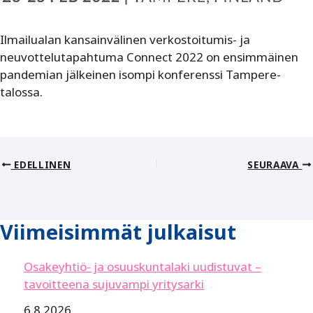
Ilmailualan kansainvälinen verkostoitumis- ja
neuvottelutapahtuma Connect 2022 on ensimmäinen
pandemian jälkeinen isompi konferenssi Tampere-
talossa.
EDELLINEN
SEURAAVA
Viimeisimmät julkaisut
Osakeyhtiö- ja osuuskuntalaki uudistuvat –
tavoitteena sujuvampi yritysarki
6.8.2026