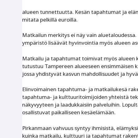
alueen tunnettuutta. Kesän tapahtumat ja elämy
mitata pelkillä euroilla.
Matkailun merkitys ei näy vain aluetaloudessa. 
ympäristö lisäävät hyvinvointia myös alueen as
Matkailu ja tapahtumat toimivat myös alueen käyn
tutustuu Tampereen alueeseen ensimmäisen ke
jossa yhdistyvät kasvun mahdollisuudet ja hyv
Elinvoimainen tapahtuma- ja matkailukesä rake
tapahtuma- ja kulttuuritoimijoiden yhteistä te
näkyvyyteen ja laadukkaisiin palveluihin. Lopult
osallistuvat paikalliseen kesäelämään.
Pirkanmaan vahvuus syntyy ihmisistä, elämyksi
kuinka matkailu, kulttuuri ja tapahtumat rakent