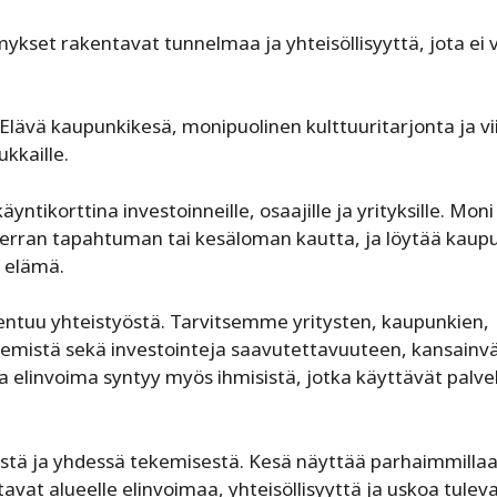
kset rakentavat tunnelmaa ja yhteisöllisyyttä, jota ei v
Elävä kaupunkikesä, monipuolinen kulttuuritarjonta ja vi
ukkaille.
tikorttina investoinneille, osaajille ja yrityksille. Moni
rran tapahtuman tai kesäloman kautta, ja löytää kaupu
ä elämä.
ntuu yhteistyöstä. Tarvitsemme yritysten, kaupunkien,
kemistä sekä investointeja saavutettavuuteen, kansainv
a elinvoima syntyy myös ihmisistä, jotka käyttävät palvel
stä ja yhdessä tekemisestä. Kesä näyttää parhaimmillaa
avat alueelle elinvoimaa, yhteisöllisyyttä ja uskoa tulev