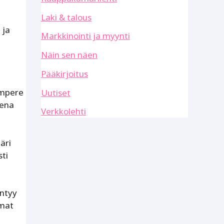
Laki & talous
 ja
Markkinointi ja myynti
Näin sen näen
Pääkirjoitus
ampere
Uutiset
sena
Verkkolehti
äri
ti
yntyy
umat