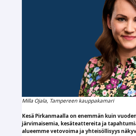
Milla Ojala, Tampereen kauppakamari
Kesä Pirkanmaalla on enemmän kuin vuodenaik
järvimaisemia, kesäteattereita ja tapahtumia
alueemme vetovoima ja ­yhteisöllisyys näkyv