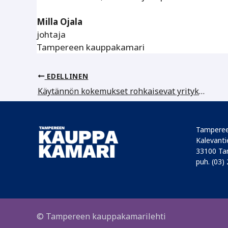
Milla Ojala
johtaja
Tampereen kauppakamari
EDELLINEN
Käytännön kokemukset rohkaisevat yrityksiä
Tamperee
Kalevantie
33100 Ta
puh. (03)
© Tampereen kauppakamarilehti