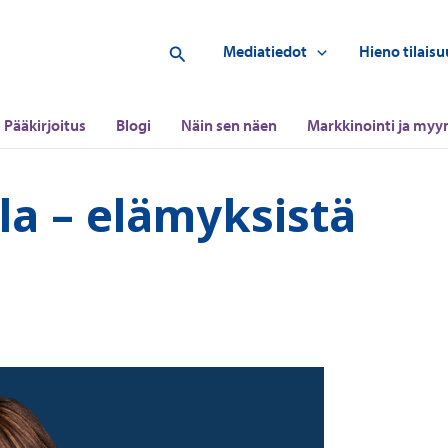
Hae
Mediatiedot
Hieno tilaisu
Pääkirjoitus
Blogi
Näin sen näen
Markkinointi ja myyn
la – elämyksistä