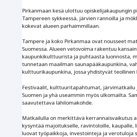
Pirkanmaan kesä ulottuu opiskelijakaupungin pi
Tampereen sykkeessä, järvien rannoilla ja mökki
kokevat alueen parhaimmillaan.
Tampere ja koko Pirkanmaa ovat nousseet matk
Suomessa. Alueen vetovoima rakentuu kansainv
kaupunkikulttuurista ja puhtaasta luonnosta,
tunnetaan maailman saunapääkaupunkina, vah
kulttuurikaupunkina, jossa yhdistyvät teollinen 
Festivaalit, kulttuuritapahtumat, järvimatkailu
Suomen ja yhä useammin myös ulkomailta. Sama
saavutettava lähi­lomakohde.
Matkailulla on merkittävä kerrannaisvaikutus alu
kysyntää majoitukselle, ravintoloille, kaupalle, l
luovat työpaikkoja, investointeja ja verotuloja