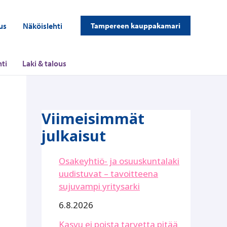
us
Näköislehti
Tampereen kauppakamari
ti
Laki & talous
Viimeisimmät
julkaisut
Osakeyhtiö- ja osuuskuntalaki
uudistuvat – tavoitteena
sujuvampi yritysarki
6.8.2026
Kasvu ei poista tarvetta pitää