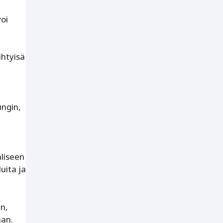
oi
ihtyisä
ngin,
äliseen
uita ja
n,
aan.