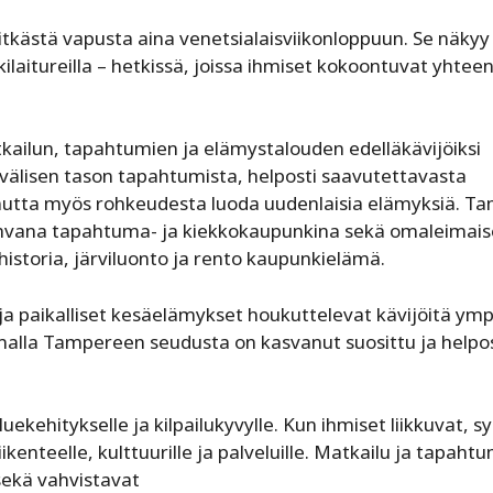
tkästä ­vapusta aina venetsialaisviikonloppuun. Se näkyy
laitureilla – hetkissä, joissa ihmiset kokoontuvat yhteen
ailun, tapahtumien ja elämystalouden edelläkävijöiksi
älisen tason tapahtumista, helposti saavutettavasta
 mutta myös rohkeudesta luoda uudenlaisia elämyksiä. T
vana tapahtuma- ja kiekkokaupunkina sekä omaleimai
historia, järviluonto ja rento kaupunkielämä.
 ja paikalliset kesäelämykset houkuttelevat kävijöitä ymp
lla Tampereen seudusta on kasvanut suosittu ja helpos
ekehitykselle ja kilpailukyvylle. Kun ihmiset liikkuvat, s
iikenteelle, kulttuurille ja palveluille. Matkailu ja tapaht
 sekä vahvistavat