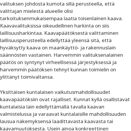
valituksen johdosta kumota sillä perusteella, että
valittajan mielestä alueelle olisi
tarkoituksenmukaisempaa laatia toisenlainen kaava.
Kaavavalituksissa oikeudellinen harkinta on siis
laillisuusharkintaa. Kaavapäätöksestä valittaminen
laillisuusperusteella edellyttää yleensä sitä, että
hyväksytty kaava on maankäyttö- ja rakennuslain
säännösten vastainen. Harvemmin valituksenalainen
päätös on syntynyt virheellisessä järjestyksessä ja
harvemmin päätöksen tehnyt kunnan toimielin on
ylittänyt toimivaltansa.
Yksittäisen kuntalaisen vaikutusmahdollisuudet
kaavapäätöksiin ovat rajalliset. Kunnat kyllä osallistavat
kuntalaisia lain edellyttämällä tavalla kaavan
valmistelussa ja varaavat kuntalaisille mahdollisuuden
lausua näkemyksensä laadittavasta kaavasta tai
kaavamuutoksesta. Usein ainoa konkreettinen