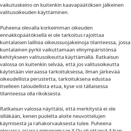
vaikutuskeino on kuitenkin kaavapäätöksen jälkeinen
valitusoikeuden käyttäminen.
Puheena olevalla korkeimman oikeuden
ennakkopäätöksellä ei ole tarkoitus rajoittaa
kuntalaisen laillisia oikeussuojakeinoja tilanteessa, jossa
kuntalainen pyrkii vaikuttamaan elinympäristönsä
kehitykseen valitusoikeutta käyttämällä. Ratkaisun
valossa on kuitenkin selvää, että jos valitusoikeutta
käytetään vieraassa tarkoituksessa, ilman järkevää
oikeudellista perustetta, tarkoituksena edustaa
itselleen taloudellista etua, kyse voi tällaisessa
tilanteessa olla rikoksesta.
Ratkaisun valossa näyttäisi, että merkitystä ei ole
silläkään, kenen puolelta aloite neuvottelujen
käymisestä ja rahakorvauksesta tulee. Puheena
olevassa asiassa nimenomaan X Oy oli ottanut A:han