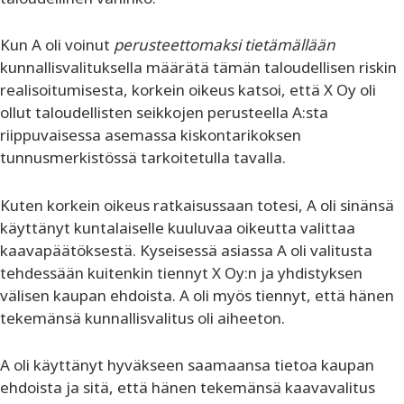
Kun A oli voinut
perusteettomaksi
tietämällään
kunnallisvalituksella määrätä tämän taloudellisen riskin
realisoitumisesta, korkein oikeus katsoi, että X Oy oli
ollut taloudellisten seikkojen perusteella A:sta
riippuvaisessa asemassa kiskontarikoksen
tunnusmerkistössä tarkoitetulla tavalla.
Kuten korkein oikeus ratkaisussaan totesi, A oli sinänsä
käyttänyt kuntalaiselle kuuluvaa oikeutta valittaa
kaavapäätöksestä. Kyseisessä asiassa A oli valitusta
tehdessään kuitenkin tiennyt X Oy:n ja yhdistyksen
välisen kaupan ehdoista. A oli myös tiennyt, että hänen
tekemänsä kunnallisvalitus oli aiheeton.
A oli käyttänyt hyväkseen saamaansa tietoa kaupan
ehdoista ja sitä, että hänen tekemänsä kaavavalitus