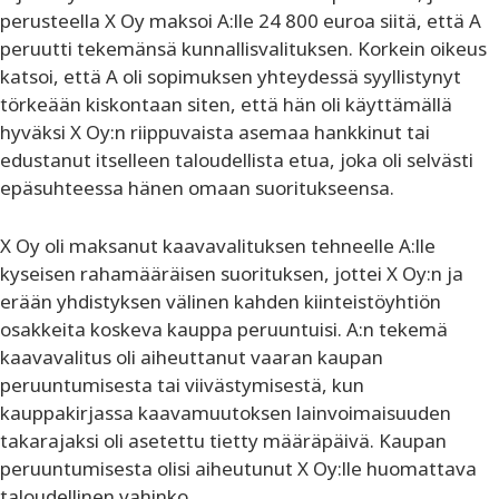
perusteella X Oy maksoi A:lle 24 800 euroa siitä, että A
peruutti tekemänsä kunnallisvalituksen. Korkein oikeus
katsoi, että A oli sopimuksen yhteydessä syyllistynyt
törkeään kiskontaan siten, että hän oli käyttämällä
hyväksi X Oy:n riippuvaista asemaa hankkinut tai
edustanut itselleen taloudellista etua, joka oli selvästi
epäsuhteessa hänen omaan suoritukseensa.
X Oy oli maksanut kaavavalituksen tehneelle A:lle
kyseisen rahamääräisen suorituksen, jottei X Oy:n ja
erään yhdistyksen välinen kahden kiinteistöyhtiön
osakkeita koskeva kauppa peruuntuisi. A:n tekemä
kaavavalitus oli aiheuttanut vaaran kaupan
peruuntumisesta tai viivästymisestä, kun
kauppakirjassa kaavamuutoksen lainvoimaisuuden
takarajaksi oli asetettu tietty määräpäivä. Kaupan
peruuntumisesta olisi aiheutunut X Oy:lle huomattava
taloudellinen vahinko.