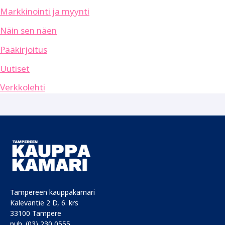
Markkinointi ja myynti
Näin sen näen
Pääkirjoitus
Uutiset
Verkkolehti
Tampereen kauppakamari
Kalevantie 2 D, 6. krs
33100 Tampere
puh. (03) 230 0555