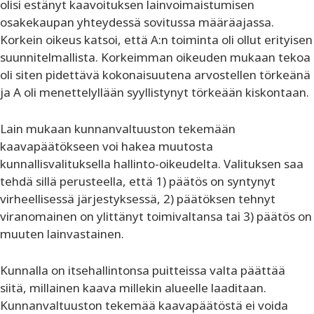
olisi estänyt kaavoituksen lainvoimaistumisen
osakekaupan yhteydessä sovitussa määräajassa.
Korkein oikeus katsoi, että A:n toiminta oli ollut erityisen
suunnitelmallista. Korkeimman oikeuden mukaan tekoa
oli siten pidettävä kokonaisuutena arvostellen törkeänä
ja A oli menettelyllään syyllistynyt törkeään kiskontaan.
Lain mukaan kunnanvaltuuston tekemään
kaavapäätökseen voi hakea muutosta
kunnallisvalituksella hallinto-oikeudelta. Valituksen saa
tehdä sillä perusteella, että 1) päätös on syntynyt
virheellisessä järjestyksessä, 2) päätöksen tehnyt
viranomainen on ylittänyt toimivaltansa tai 3) päätös on
muuten lainvastainen.
Kunnalla on itsehallintonsa puitteissa valta päättää
siitä, millainen kaava millekin alueelle laaditaan.
Kunnanvaltuuston tekemää kaavapäätöstä ei voida