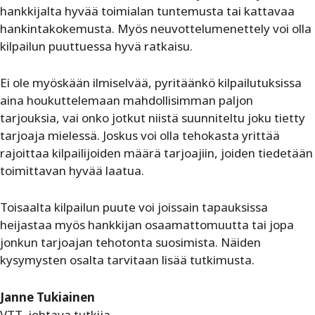
hankkijalta hyvää toimialan tuntemusta tai kattavaa
hankintakokemusta. Myös neuvottelumenettely voi olla
kilpailun puuttuessa hyvä ratkaisu.
Ei ole myöskään ilmiselvää, pyritäänkö kilpailutuksissa
aina houkuttelemaan mahdollisimman paljon
tarjouksia, vai onko jotkut niistä suunniteltu joku tietty
tarjoaja mielessä. Joskus voi olla tehokasta yrittää
rajoittaa kilpailijoiden määrä tarjoajiin, joiden tiedetään
toimittavan hyvää laatua.
Toisaalta kilpailun puute voi joissain tapauksissa
heijastaa myös hankkijan osaamattomuutta tai jopa
jonkun tarjoajan tehotonta suosimista. Näiden
kysymysten osalta tarvitaan lisää tutkimusta.
Janne Tukiainen
VTT, johtava tutkija