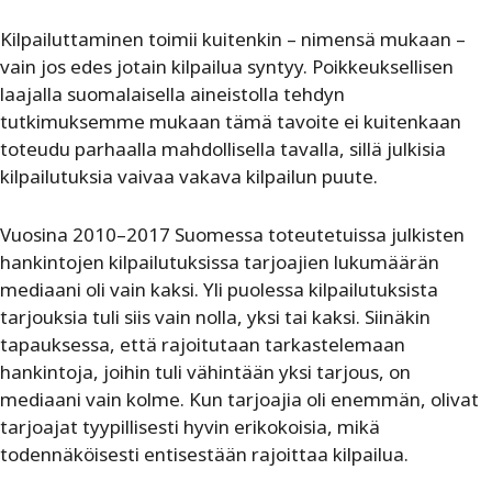
Kilpailuttaminen toimii kuitenkin – nimensä mukaan –
vain jos edes jotain kilpailua syntyy. Poikkeuksellisen
laajalla suomalaisella aineistolla tehdyn
tutkimuksemme mukaan tämä tavoite ei kuitenkaan
toteudu parhaalla mahdollisella tavalla, sillä julkisia
kilpailutuksia vaivaa vakava kilpailun puute.
Vuosina 2010–2017 Suomessa toteutetuissa julkisten
hankintojen kilpailutuksissa tarjoajien lukumäärän
mediaani oli vain kaksi. Yli puolessa kilpailutuksista
tarjouksia tuli siis vain nolla, yksi tai kaksi. Siinäkin
tapauksessa, että rajoitutaan tarkastelemaan
hankintoja, joihin tuli vähintään yksi tarjous, on
mediaani vain kolme. Kun tarjoajia oli enemmän, olivat
tarjoajat tyypillisesti hyvin erikokoisia, mikä
todennäköisesti entisestään rajoittaa kilpailua.