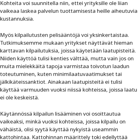
Kohteita voi suunnitella niin, ettei yrityksille ole liian
vaikeaa laskea palvelun tuottamisesta heille aiheutuvia
kustannuksia.
Myös kilpailutusten pelisääntöjä voi yksinkertaistaa.
Tutkimuksemme mukaan yritykset näyttävät hieman
karttavan kilpailutuksia, joissa käytetään laatupisteitä.
Niiden käyttöä tulisi kenties välttää, mutta vain jos on
muita mielekkäitä tapoja varmistaa toivotun laadun
toteutuminen, kuten minimilaatuvaatimukset tai
jälkikäteissanktiot. Ainakaan laatupisteitä ei tulisi
käyttää varmuuden vuoksi niissä kohteissa, joissa laatu
ei ole keskeistä.
Käytännössä kilpailun lisääminen voi osoittautua
vaikeaksi, minkä vuoksi kohteissa, joissa kilpailu on
vähäistä, olisi syytä käyttää nykyistä useammin
kattohintaa. Kattohinnan määrittely toki edellyttää