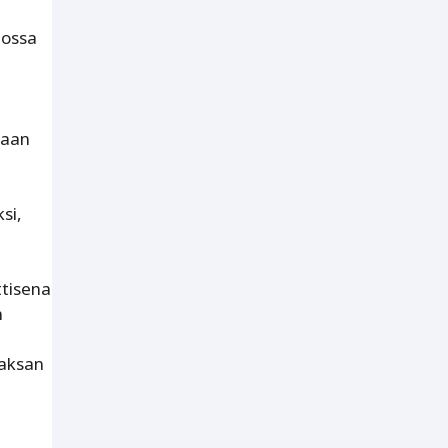
jossa
laan
si,
ttisena
n
Saksan