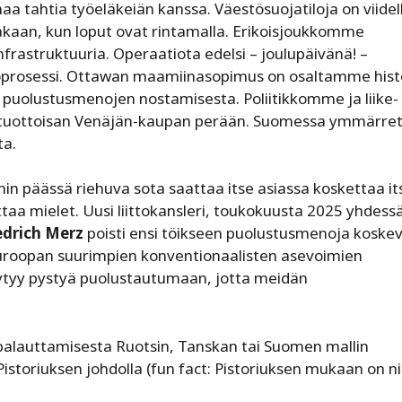
a tahtia työeläkeiän kanssa. Väestösuojatiloja on viidel
akaan, kun loput ovat rintamalla. Erikoisjoukkomme
nfrastruktuuria. Operaatiota edelsi – joulupäivänä! –
koprosessi. Ottawan maamiinasopimus on osaltamme hist
uolustusmenojen nostamisesta. ­Poliitikkomme ja liike-
tuottoisan Venäjän-kaupan perään. Suomessa­ ­ymmärre
ta.
in päässä riehuva sota saattaa itse asiassa koskettaa it
uttaa mielet. Uusi ­liittokansleri, toukokuusta 2025 yhdess
edrich Merz
poisti ensi töikseen puolustusmenoja koske
e Euroopan suurimpien konventionaalisten asevoimien
äytyy pystyä puolustautumaan, jotta meidän
palauttamisesta Ruotsin, Tanskan tai Suomen mallin
istoriuksen johdolla (fun fact: Pistoriuksen mukaan on n