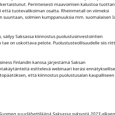
ertaistunut. Perinteisesti maavoimien kalustoa tuottan
ti että tuotevalikoiman osalta. Rheinmetall on viimeksi
den suuntaan, solmien kumppanuuksia mm. suomalaisen I
säilyy Saksassa kiinnostus puolustusinvestointien
ae on uskottava pelote. Puolustusteollisuudelle siis riit
ness ­Finlandin kanssa järjestämä Saksan
takäytänteitä esittelevä webinaari keräsi ennätykselliset
htopäätöksen, että kiinnostus puolustusalan kaupalliseen
t Suomen suurlähettiläänä Saksassa syksystä 2023 alkae