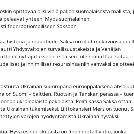
oskin opittavaa olisi vielä paljon suomalaisesta mallista, 
nttä pelaavat yhteen. Myös suomalainen
sti federaatiomalliseen Saksaan.
aa historia ja maantiede. Saksa on ollut mukavuusalueel
autti Yhdysvaltojen turvallisuustakeista ja Venäjän
tuttelee nyt ajatukseen, että sen tulee muuttua ”sotaa
delliset ja inhimilliset resurssinsa niin vahvaksi pelotteek
 vastuuta Ukrainan suurimpana eurooppalaisena absoluu
na on Suomi – balttien, Ruotsin ja Tanskan perässä – tue
oonaa ukrainalaista pakolaista. Politiikassa Saksa ottaa
uta Ukrainan tukemiseksi. Liittokansleri Merz on tuonut 
ettyjen varojen hyödyntämistä Ukrainan ­hyväksi.
ia. Hyvä esimerkki tästä on Rheinmetall-yhtiö, jonka