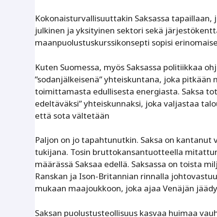
Kokonaisturvallisuuttakin Saksassa tapaillaan, j
julkinen ja yksityinen sektori sekä järjestöke
maanpuolustuskurssikonsepti sopisi erinomaise
Kuten Suomessa, myös Saksassa politiikkaa ohj
”sodanjälkeisenä” yhteiskuntana, joka pitkään n
toimittamasta edullisesta energiasta. Saksa to
edeltäväksi” yhteiskunnaksi, joka valjastaa talou
että sota vältetään
Paljon on jo tapahtunutkin. Saksa on kantanut
­tukijana. Tosin bruttokansantuotteella mitattu
määrässä Saksaa edellä. Saksassa on toista milj
Ranskan ja Ison-Britannian rinnalla johtovastu
mukaan maajoukkoon, joka ajaa Venäjän jäädyt
Saksan puolustusteollisuus kasvaa huimaa vauht