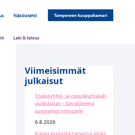
us
Näköislehti
Tampereen kauppakamari
ti
Laki & talous
Viimeisimmät
julkaisut
Osakeyhtiö- ja osuuskuntalaki
uudistuvat – tavoitteena
sujuvampi yritysarki
6.8.2026
Kasvu ei poista tarvetta pitää