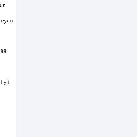
ut
ceyen
tää
 yli
n.