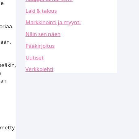
le
Laki & talous
Markkinointi ja myynti
oriaa.
Näin sen näen
tään,
Pääkirjoitus
Uutiset
seäkin,
Verkkolehti
ä
van
imetty