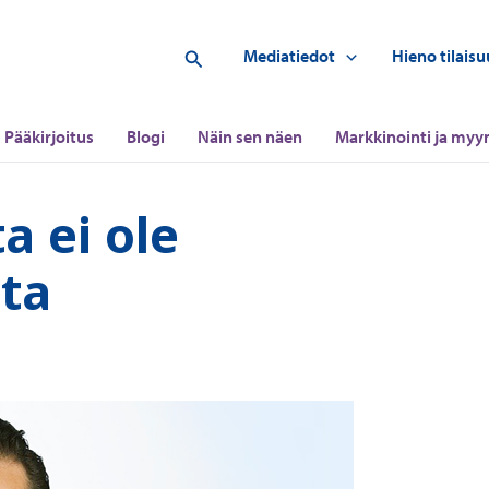
Hae
Mediatiedot
Hieno tilaisu
Pääkirjoitus
Blogi
Näin sen näen
Markkinointi ja myyn
a ei ole
ota