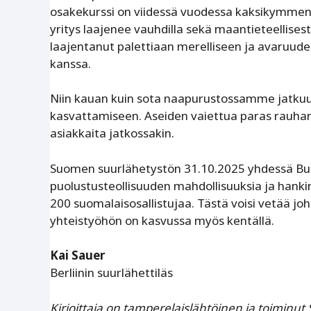
osakekurssi on viidessä vuodessa kaksikymmenk
yritys laajenee vauhdilla ­sekä maantieteellises
laajentanut palettiaan merelliseen ja avaruu
kanssa.
Niin kauan kuin sota naapurustossamme jatkuu, 
kasvattamiseen. Aseiden vaiettua paras rauhan t
asiakkaita jatkossakin.
Suomen suurlähetystön 31.10.2025 yhdessä Busi
puolustusteollisuuden mahdollisuuksia ja hankin
200 suomalaisosallistujaa. Tästä voisi vetää jo
yhteistyöhön on kasvussa myös kentällä.
Kai Sauer
Berliinin suurlähettiläs
Kirjoittaja on tamperelaislähtöinen ja toiminu