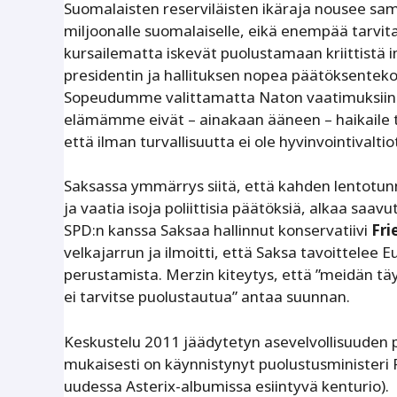
Suomalaisten reserviläisten ikäraja nousee sama
miljoonalle suomalaiselle, eikä enempää tarvit
kursailematta iskevät puolustamaan kriittistä i
presidentin ja hallituksen nopea päätöksente
Sopeudumme valittamatta Naton vaatimuksiin p
elämämme eivät – ainakaan ääneen – haikaile 
että ilman turvallisuutta ei ole hyvinvointivaltio
Saksassa ymmärrys siitä, että kahden lentotunn
ja vaatia isoja poliittisia päätöksiä, alkaa saav
SPD:n kanssa Saksaa hallinnut konservatiivi
Fri
velkajarrun ja ilmoitti, että Saksa tavoittele
perustamista. Merzin kiteytys, että ”meidän t
ei tarvitse puolustautua” antaa suunnan.
Keskustelu 2011 jäädytetyn asevelvollisuuden 
mukaisesti on käynnistynyt puolustusministeri P
uudessa Asterix-albumissa esiintyvä kenturio).