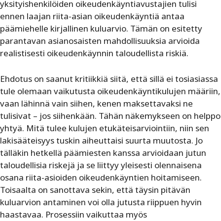
yksityishenkilöiden oikeudenkäyntiavustajien tulisi
ennen laajan riita-asian oikeudenkäyntiä antaa
päämiehelle kirjallinen kuluarvio. Tämän on esitetty
parantavan asianosaisten mahdollisuuksia arvioida
realistisesti oikeudenkäynnin taloudellista riskiä.
Ehdotus on saanut kritiikkiä siitä, että sillä ei tosiasiassa
tule olemaan vaikutusta oikeudenkäyntikulujen määriin,
vaan lähinnä vain siihen, kenen maksettavaksi ne
tulisivat – jos siihenkään. Tähän näkemykseen on helppo
yhtyä. Mitä tulee kulujen etukäteisarviointiin, niin sen
lakisääteisyys tuskin aiheuttaisi suurta muutosta. Jo
tälläkin hetkellä päämiesten kanssa arvioidaan jutun
taloudellisia riskejä ja se liittyy yleisesti olennaisena
osana riita-asioiden oikeudenkäyntien hoitamiseen.
Toisaalta on sanottava sekin, että täysin pitävän
kuluarvion antaminen voi olla jutusta riippuen hyvin
haastavaa. Prosessiin vaikuttaa myös