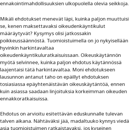
ennakointimahdollisuuksien ulkopuolella olevia seikkoja.
Mikäli ehdotukset menevät läpi, kuinka paljon muuttuisi
se, kenen maksettavaksi oikeudenkäyntikulut
määräytyvät? Kysymys olisi jatkossakin
poikkeussäännöstä. Tuomioistuimella on jo nykyisellään
hyvinkin harkintavaltaa
oikeudenkäyntikuluratkaisuissaan. Oikeuskäytännön
myötä selvinnee, kuinka paljon ehdotus käytännössä
laajentaisi tätä harkintavaltaa. Moni ehdotukseen
lausunnon antanut taho on epäillyt ehdotuksen
tosiasiassa epäyhtenäistävän oikeuskäytäntöä, ennen
kuin asiassa saadaan linjoituksia korkeimman oikeuden
ennakkoratkaisuissa.
Ehdotus on arvioitu esitettävän eduskunnalle tulevan
talven aikana. Nähtäväksi jää, madaltuuko kynnys viedä
asia tuomioistuimen ratkaistavaksi, jos kyseinen