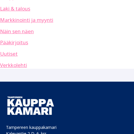
Laki & talous
Markkinointi ja myynti
Näin sen näen
Pääkirjoitus
Uutiset
Verkkolehti
Tampereen kauppakamari
Kalevantie 2 D, 6. krs