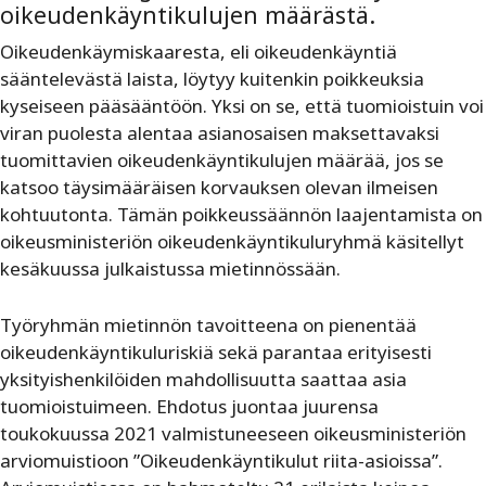
oikeudenkäyntikulujen määrästä.
Oikeudenkäymiskaaresta, eli oikeudenkäyntiä
sääntelevästä laista, löytyy kuitenkin poikkeuksia
kyseiseen pääsääntöön. Yksi on se, että tuomioistuin voi
viran puolesta alentaa asianosaisen maksettavaksi
tuomittavien oikeudenkäyntikulujen määrää, jos se
katsoo täysimääräisen korvauksen olevan ilmeisen
kohtuutonta. Tämän poikkeussäännön laajentamista on
oikeusministeriön oikeudenkäyntikuluryhmä käsitellyt
kesäkuussa julkaistussa mietinnössään.
Työryhmän mietinnön tavoitteena on pienentää
oikeudenkäyntikuluriskiä sekä parantaa erityisesti
yksityishenkilöiden mahdollisuutta saattaa asia
tuomioistuimeen. Ehdotus juontaa juurensa
toukokuussa 2021 valmistuneeseen oikeusministeriön
arviomuistioon ”Oikeudenkäyntikulut riita-asioissa”.