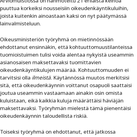
Arviomuistiossa on hahmoteltu 21 erilaista keinoa
puuttua korkeiksi nousseisiin oikeudenkäyntikuluihin,
joista kuitenkin ainoastaan kaksi on nyt päätymässä
lainvalmisteluun.
Oikeusministeriön työryhmä on mietinnössään
ehdottanut ensinnäkin, että kohtuuttomuustilanteissa
tuomioistuimen tulisi voida alentaa nykyistä useammin
asianosaisen maksettavaksi tuomittavien
oikeudenkäyntikulujen määrää. Kohtuuttomuuden ei
tarvitsisi olla
ilmeistä
. Käytännössä muutos merkitsisi
sitä, että oikeudenkäynnin voittanut osapuoli saattaisi
joutua useammin vastaamaan ainakin osin omista
kuluistaan, eikä kaikkia kuluja määrättäisi häviäjän
maksettavaksi. Työryhmän mielestä tämä pienentäisi
oikeudenkäynnin taloudellista riskiä.
Toiseksi työryhmä on ehdottanut, että jatkossa