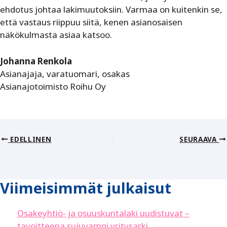
ehdotus johtaa lakimuutoksiin. Varmaa on kuitenkin se,
että vastaus riippuu siitä, kenen asianosaisen
näkökulmasta asiaa katsoo.
Johanna Renkola
Asianajaja, varatuomari, osakas
Asianajotoimisto Roihu Oy
EDELLINEN
SEURAAVA
Viimeisimmät julkaisut
Osakeyhtiö- ja osuuskuntalaki uudistuvat –
tavoitteena sujuvampi yritysarki