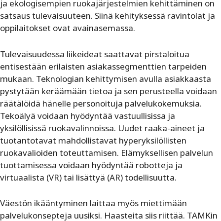
ja ekologisempien ruokajärjestelmien kehittäminen on
satsaus tulevaisuuteen. Siinä kehityksessä ravintolat ja
oppilaitokset ovat avainasemassa.
Tulevaisuudessa liikeideat saattavat pirstaloitua
entisestään erilaisten asiakassegmenttien tarpeiden
mukaan. Teknologian kehittymisen avulla asiakkaasta
pystytään keräämään tietoa ja sen perusteella voidaan
räätälöidä hänelle personoituja palvelukokemuksia.
Tekoälyä voidaan hyödyntää vastuullisissa ja
yksilöllisissä ruokavalinnoissa. Uudet raaka-aineet ja
tuotantotavat mahdollistavat hyperyksilöllisten
ruokavalioiden toteuttamisen. Elämyksellisen palvelun
tuottamisessa voidaan hyödyntää robotteja ja
virtuaalista (VR) tai lisättyä (AR) todellisuutta.
Väestön ikääntyminen laittaa myös miettimään
palvelukonsepteja uusiksi. Haasteita siis riittää. TAMKin