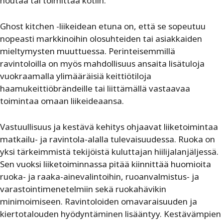
noutaa tai toimittaa kotiin.
Ghost kitchen -liikeidean etuna on, että se sopeutuu
nopeasti markkinoihin olosuhteiden tai asiakkaiden
mieltymysten muuttuessa. Perinteisemmillä
ravintoloilla on myös mahdollisuus ansaita lisätuloja
vuokraamalla ylimääräisiä keittiötiloja
haamukeittiöbrändeille tai liittämällä vastaavaa
toimintaa omaan liikeideaansa.
Vastuullisuus ja kestävä kehitys ohjaavat liiketoimintaa
matkailu- ja ravintola-alalla tulevaisuudessa. Ruoka on
yksi tärkeimmistä tekijöistä kuluttajan hiilijalanjäljessä.
Sen vuoksi liiketoiminnassa pitää kiinnittää huomioita
ruoka- ja raaka-ainevalintoihin, ruoanvalmistus- ja
varastointimenetelmiin sekä ruokahävikin
minimoimiseen. Ravintoloiden omavaraisuuden ja
kiertotalouden hyödyntäminen lisääntyy. Kestävämpien