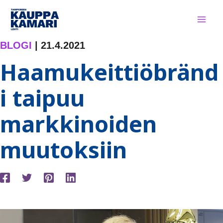
Siirry
sisältöön
BLOGI
|
21.4.2021
Haamukeittiöbränd
i taipuu
markkinoiden
muutoksiin