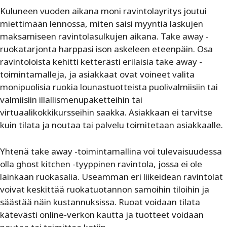
Kuluneen vuoden aikana moni ravintolayritys joutui
miettimään lennossa, miten saisi myyntiä laskujen
maksamiseen ravintolasulkujen aikana. Take away -
ruokatarjonta harppasi ison askeleen eteenpäin. Osa
ravintoloista kehitti ketterästi erilaisia take away -
toimintamalleja, ja asiakkaat ovat voineet valita
monipuolisia ruokia lounastuotteista puolivalmiisiin tai
valmiisiin illallismenupaketteihin tai
virtuaalikokkikursseihin saakka. Asiakkaan ei tarvitse
kuin tilata ja noutaa tai palvelu toimitetaan asiakkaalle.
Yhtenä take away -toimintamallina voi tulevaisuudessa
olla ghost kitchen -tyyppinen ravintola, jossa ei ole
lainkaan ruokasalia. Useamman eri liikeidean ravintolat
voivat keskittää ruokatuotannon samoihin tiloihin ja
säästää näin kustannuksissa. Ruoat voidaan tilata
kätevästi online-verkon kautta ja tuotteet voidaan