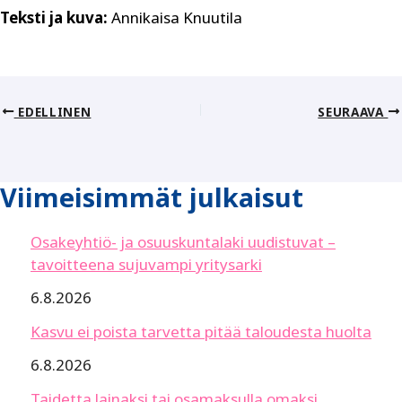
Teksti ja kuva:
Annikaisa Knuutila
EDELLINEN
SEURAAVA
Viimeisimmät julkaisut
Osakeyhtiö- ja osuuskuntalaki uudistuvat –
tavoitteena sujuvampi yritysarki
6.8.2026
Kasvu ei poista tarvetta pitää taloudesta huolta
6.8.2026
Taidetta lainaksi tai osamaksulla omaksi