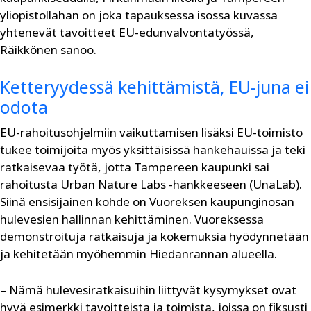
yliopistollahan on joka tapauksessa isossa kuvassa
yhtenevät tavoitteet EU-edunvalvontatyössä,
Räikkönen sanoo.
Ketteryydessä kehittämistä, EU-juna ei
odota
EU-rahoitusohjelmiin vaikuttamisen lisäksi EU-toimisto
tukee toimijoita myös yksittäisissä hankehauissa ja teki
ratkaisevaa työtä, jotta Tampereen kaupunki sai
rahoitusta Urban Nature Labs -hankkeeseen (UnaLab).
Siinä ensisijainen kohde on Vuoreksen kaupunginosan
hulevesien hallinnan kehittäminen. Vuoreksessa
demonstroituja ratkaisuja ja kokemuksia hyödynnetään
ja kehitetään myöhemmin Hiedanrannan alueella.
– Nämä hulevesiratkaisuihin liittyvät kysymykset ovat
hyvä esimerkki tavoitteista ja toimista, joissa on fiksusti