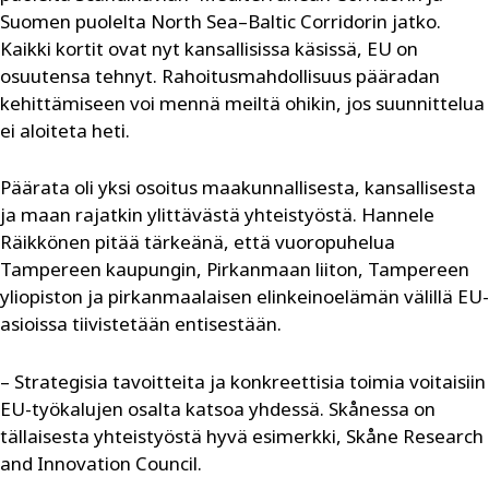
Suomen puolelta North Sea–Baltic Corridorin jatko.
Kaikki kortit ovat nyt kansallisissa käsissä, EU on
osuutensa tehnyt. Rahoitusmahdollisuus pääradan
kehittämiseen voi mennä meiltä ohikin, jos suunnittelua
ei aloiteta heti.
Päärata oli yksi osoitus maakunnallisesta, kansallisesta
ja maan rajatkin ylittävästä yhteistyöstä. Hannele
Räikkönen pitää tärkeänä, että vuoropuhelua
Tampereen kaupungin, Pirkanmaan liiton, Tampereen
yliopiston ja pirkanmaalaisen elinkeinoelämän välillä EU-
asioissa tiivistetään entisestään.
– Strategisia tavoitteita ja konkreettisia toimia voitaisiin
EU-työkalujen osalta katsoa yhdessä. Skånessa on
tällaisesta yhteistyöstä hyvä esimerkki, Skåne Research
and Innovation Council.