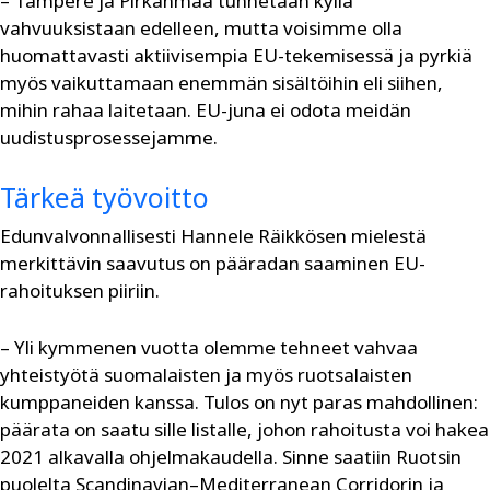
– Tampere ja Pirkanmaa tunnetaan kyllä
vahvuuksistaan edelleen, mutta voisimme olla
huomattavasti aktiivisempia EU-tekemisessä ja pyrkiä
myös vaikuttamaan enemmän sisältöihin eli siihen,
mihin rahaa laitetaan. EU-juna ei odota meidän
uudistusprosessejamme.
Tärkeä työvoitto
Edunvalvonnallisesti Hannele Räikkösen mielestä
merkittävin saavutus on pääradan saaminen EU-
rahoituksen piiriin.
– Yli kymmenen vuotta olemme tehneet vahvaa
yhteistyötä suomalaisten ja myös ruotsalaisten
kumppaneiden kanssa. Tulos on nyt paras mahdollinen:
päärata on saatu sille listalle, johon rahoitusta voi hakea
2021 alkavalla ohjelmakaudella. Sinne saatiin Ruotsin
puolelta Scandinavian–Mediterranean Corridorin ja