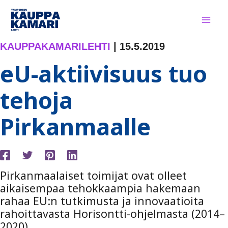
Siirry
sisältöön
KAUPPAKAMARILEHTI
|
15.5.2019
eU-aktiivisuus tuo
tehoja
Pirkanmaalle
Pirkanmaalaiset toimijat ovat olleet
aikaisempaa tehokkaampia hakemaan
rahaa EU:n tutkimusta ja innovaatioita
rahoittavasta Horisontti-ohjelmasta (2014–
2020).