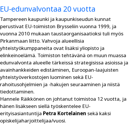
EU-edunvalvontaa 20 vuotta
Tampereen kaupunki ja kaupunkiseudun kunnat
perustivat EU-toimiston Brysseliin vuonna 1999, ja
vuonna 2010 mukaan taustaorganisaatioksi tuli myös
Pirkanmaan liitto. Vahvoja alueellisia
yhteistyökumppaneita ovat lisäksi yliopisto ja
elinkeinoelämä. Toimiston tehtävänä on muun muassa
edunvalvonta alueelle tärkeissä strategisissa asioissa ja
avainhankkeiden edistäminen, Euroopan-laajuisten
yhteistyöverkostojen luominen sekä EU-
rahoitusohjelmien ja -hakujen seuraaminen ja niistä
tiedottaminen.
Hannele Räikkönen on johtanut toimistoa 12 vuotta, ja
hänen lisäkseen siellä työskentelee EU-
erityisasiantuntija
Petra Kortelainen
sekä kaksi
opiskelijaharjoittelijaa/vuosi.