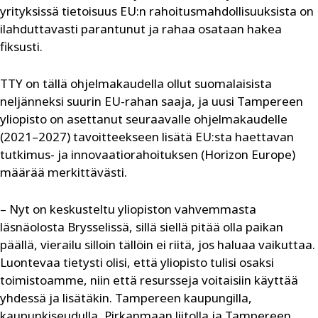
yrityksissä tietoisuus EU:n rahoitusmahdollisuuksista on
ilahduttavasti parantunut ja rahaa osataan hakea
fiksusti.
TTY on tällä ohjelmakaudella ollut suomalaisista
neljänneksi suurin EU-rahan saaja, ja uusi Tampereen
yliopisto on asettanut seuraavalle ohjelmakaudelle
(2021–2027) tavoitteekseen lisätä EU:sta haettavan
tutkimus- ja innovaatiorahoituksen (Horizon Europe)
määrää merkittävästi.
– Nyt on keskusteltu yliopiston vahvemmasta
läsnäolosta Brysselissä, sillä siellä pitää olla paikan
päällä, vierailu silloin tällöin ei riitä, jos haluaa vaikuttaa.
Luontevaa tietysti olisi, että yliopisto tulisi osaksi
toimistoamme, niin että resursseja voitaisiin käyttää
yhdessä ja lisätäkin. Tampereen kaupungilla,
kaupunkiseudulla, Pirkanmaan liitolla ja Tampereen