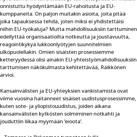
onnistuttu hyödyntämään EU-rahoitusta ja EU-
kumppaneita. On paljon muitakin asioita, joita pitää
joka tapauksessa tehdä, joten miksi ei yhdistettäisi
niihin EU-työkaluja? Mutta mahdollisuuksiin tarttuminen
edellyttää organisaatioilta notkeutta ja joustavuutta,
reagointikykyä lukkoonlyötyjen suunnitelmien
ulkopuolellakin. Omien sisäisten prosessiemme
ketteryydessä olisi ainakin EU-yhteistyömahdollisuuksiin
tarttumisen näkökulmasta kehitettävää, Räikkönen
arvioi.
Kansainvälisten ja EU-yhteyksien vankistamista ovat
viime vuosina haitanneet sisäiset uudistusprosessimme,
kuten sote- ja yliopistouudistus, joiden aikana
kansainvälisten kytkösten solmiminen notkahti ja
jouduttiin liikaa myymään ’eioota’.