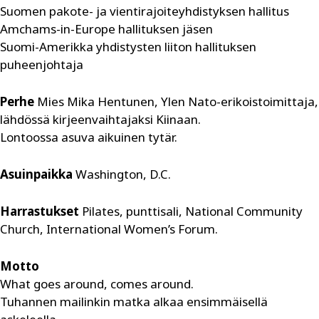
Suomen pakote- ja vientirajoite­yhdistyksen hallitus
Amchams-in-Europe hallituksen jäsen
Suomi-Amerikka yhdistysten liiton hallituksen
puheenjohtaja
Perhe
Mies Mika Hentunen, Ylen Nato-erikoistoimittaja,
lähdössä kirjeen­vaihtajaksi Kiinaan.
Lontoossa asuva aikuinen tytär.
Asuinpaikka
Washington, D.C.
Harrastukset
Pilates, punttisali, National Community
Church, International Women’s Forum.
Motto
What goes around, comes around.
Tuhannen mailinkin matka alkaa ensimmäisellä