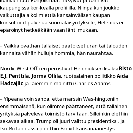
kuinka muut Pohjoismaat näkyivät ja toimivat
kaupungissa kor-kealla profiililla. Niinpä kun joukko
vaikuttajia alkoi miettiä kansainvälisen kaupan
konsultointipalvelua suomalaisyrityksille, Helenius ei
epäröinyt hetkeäkään vaan lähti mukaan.
– Vaikka ovathan tällaiset päätökset uran tai talouden
kannalta vähän hulluja hommia, hän naurahtaa.
Nordic West Officen perustivat Heleniuksen lisäksi
Risto
E.J. Penttilä
,
Jorma Ollila
, ruotsalainen poliitikko
Aida
Hadzajlic
ja -aiemmin mainittu Charles Adams.
– Ylpeänä voin sanoa, että marssin Was-hingtoniin
ensimmäisenä, kun olimme päättäneet, että tällainen
yrityksiä palveleva toimisto tarvitaan. Silloinkin elettiin
sekavaa aikaa. Trump oli juuri valittu presidentiksi, ja
Iso-Britanniassa pidettiin Brexit-kansanäänestys.