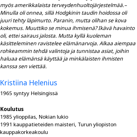
myös amerikkalaista terveydenhuoltojärjestelmää.
–
Minulla oli onnea, sillä Hodgkinin taudin hoidossa oli
juuri tehty läpimurto. Paranin, mutta olihan se kova
kokemus. Muuttiko se minua ihmisenä? Ikävä havainto
oli, ettei sairaus jalosta. Mutta kyllä kuoleman
käsitteleminen ravistelee elämänarvoja. Alkaa aiempaa
rohkeammin tehdä valintoja ja tunnistaa asiat, joihin
haluaa elämänsä käyttää ja minkälaisten ihmisten
kanssa sen viettää.
Kristiina Helenius
1965 syntyy Helsingissä
Koulutus
1985 ylioppilas, Nokian lukio
1991 kauppatieteiden maisteri, Turun yliopiston
kauppakorkeakoulu