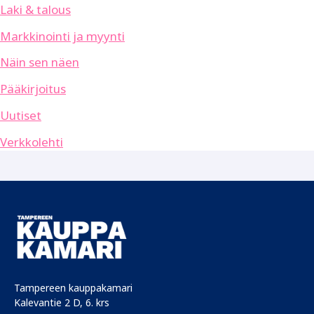
Laki & talous
Markkinointi ja myynti
Näin sen näen
Pääkirjoitus
Uutiset
Verkkolehti
Tampereen kauppakamari
Kalevantie 2 D, 6. krs