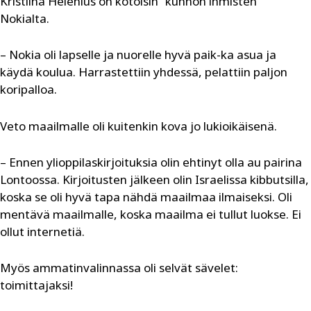
Kristiina Helenius on kotoisin ”kunnon ihmisten”
Nokialta.
– Nokia oli lapselle ja nuorelle hyvä paik-ka asua ja
käydä koulua. Harrastettiin yhdessä, pelattiin paljon
koripalloa.
Veto maailmalle oli kuitenkin kova jo lukioikäisenä.
– Ennen ylioppilaskirjoituksia olin ehtinyt olla au pairina
Lontoossa. Kirjoitusten jälkeen olin Israelissa kibbutsilla,
koska se oli hyvä tapa nähdä maailmaa ilmaiseksi. Oli
mentävä maailmalle, koska maailma ei tullut luokse. Ei
ollut internetiä.
Myös ammatinvalinnassa oli selvät sävelet:
toimittajaksi!