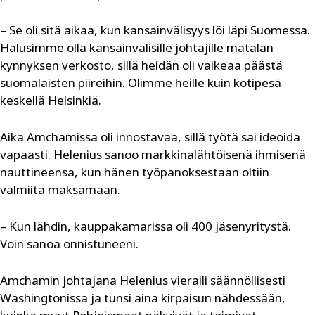
– Se oli sitä aikaa, kun kansainvälisyys löi läpi Suomessa.
Halusimme olla kansainvälisille johtajille matalan
kynnyksen verkosto, sillä heidän oli vaikeaa päästä
suomalaisten piireihin. Olimme heille kuin kotipesä
keskellä Helsinkiä.
Aika Amchamissa oli innostavaa, sillä työtä sai ideoida
vapaasti. Helenius sanoo markkinalähtöisenä ihmisenä
nauttineensa, kun hänen työpanoksestaan oltiin
valmiita maksamaan.
– Kun lähdin, kauppakamarissa oli 400 jäsenyritystä.
Voin sanoa onnistuneeni.
Amchamin johtajana Helenius vieraili säännöllisesti
Washingtonissa ja tunsi aina kirpaisun nähdessään,