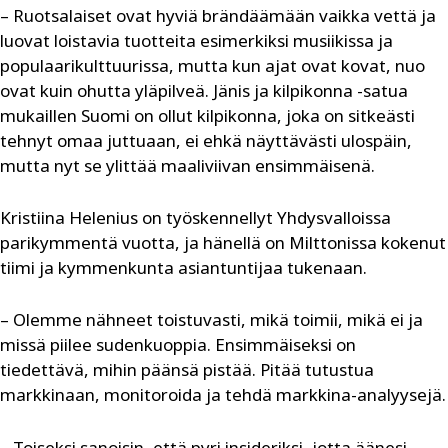
– Ruotsalaiset ovat hyviä brändäämään vaikka vettä ja
luovat loistavia tuotteita esimerkiksi musiikissa ja
populaarikulttuurissa, mutta kun ajat ovat kovat, nuo
ovat kuin ohutta yläpilveä. Jänis ja kilpikonna -satua
mukaillen Suomi on ollut kilpikonna, joka on sitkeästi
tehnyt omaa juttuaan, ei ehkä näyttävästi ulospäin,
mutta nyt se ylittää maaliviivan ensimmäisenä.
Kristiina Helenius on työskennellyt Yhdysvalloissa
parikymmentä vuotta, ja hänellä on Milttonissa kokenut
tiimi ja kymmenkunta asiantuntijaa tukenaan.
– Olemme nähneet toistuvasti, mikä toimii, mikä ei ja
missä piilee sudenkuoppia. Ensimmäiseksi on
tiedettävä, mihin päänsä pistää. Pitää tutustua
markkinaan, monitoroida ja tehdä markkina-analyysejä.
– Toiseksi sanoisin, että pyri insideriksi, jotta äänesi