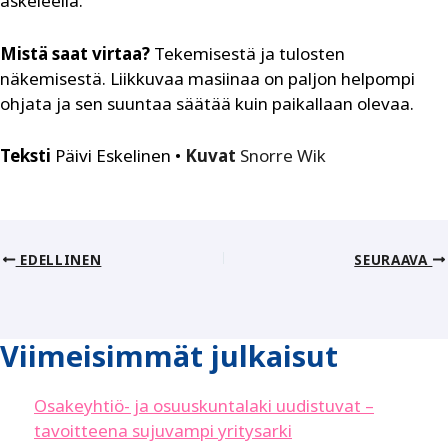
askeleella.
Mistä saat virtaa?
Tekemisestä ja tulosten
näkemisestä. Liikkuvaa masiinaa on paljon helpompi
ohjata ja sen suuntaa säätää kuin paikallaan olevaa.
Teksti
Päivi Eskelinen •
Kuvat
Snorre Wik
EDELLINEN
SEURAAVA
Viimeisimmät julkaisut
Osakeyhtiö- ja osuuskuntalaki uudistuvat –
tavoitteena sujuvampi yritysarki