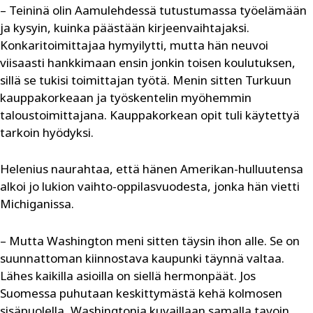
– Teininä olin Aamulehdessä tutustumassa työelämään
ja kysyin, kuinka päästään kirjeenvaihtajaksi.
Konkaritoimittajaa hymyilytti, mutta hän neuvoi
viisaasti hankkimaan ensin jonkin toisen koulutuksen,
sillä se tukisi toimittajan työtä. Menin sitten Turkuun
kauppakorkeaan ja työskentelin myöhemmin
taloustoimittajana. Kauppakorkean opit tuli käytettyä
tarkoin hyödyksi.
Helenius naurahtaa, että hänen Amerikan-hulluutensa
alkoi jo lukion vaihto-oppilasvuodesta, jonka hän vietti
Michiganissa.
– Mutta Washington meni sitten täysin ihon alle. Se on
suunnattoman kiinnostava kaupunki täynnä valtaa.
Lähes kaikilla asioilla on siellä hermonpäät. Jos
Suomessa puhutaan keskittymästä kehä kolmosen
sisäpuolella, Washingtonia kuvaillaan samalla tavoin