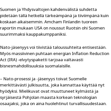
Suomen ja Yhdysvaltojen kahdenvälistä suhdetta
pidetään tällä hetkellä tärkeämpänä ja tiiviimpänä kuin
koskaan aikaisemmin. Amcham Finlandin tuoreen
raportin mukaan USA on noussut Ruotsin ohi Suomen
suurimmaksi kauppakumppaniksi.
Nato-jäsenyys voi tiivistää taloussuhteita entisestään.
Myös massiivinen puhtaan energian Inflation Reduction
Act (IRA) -elvytyspaketti tarjoaa valtavasti
bisnesmahdollisuuksia suomalaisille.
– Nato-prosessi ja -jäsenyys toivat Suomelle
merkittävästi julkisuutta, joka kannattaa käyttää nyt
hyödyksi. Mielikuvat ovat muuttuneet kylmästä ja
syrjäisestä Pohjolan maasta korkean teknologian
osaajaksi, joka on aina huolehtinut turvallisuudestaan.