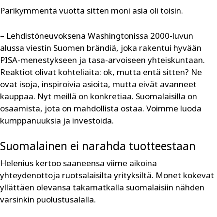
Parikymmentä vuotta sitten moni asia oli toisin.
– Lehdistöneuvoksena Washingtonissa 2000-luvun
alussa viestin Suomen brändiä, joka rakentui hyvään
PISA-menestykseen ja tasa-arvoiseen yhteiskuntaan.
Reaktiot olivat kohteliaita: ok, mutta entä sitten? Ne
ovat isoja, inspiroivia asioita, mutta eivät avanneet
kauppaa. Nyt meillä on konkretiaa. Suomalaisilla on
osaamista, jota on mahdollista ostaa. Voimme luoda
kumppanuuksia ja investoida.
Suomalainen ei narahda tuotteestaan
Helenius kertoo saaneensa viime aikoina
yhteydenottoja ruotsalaisilta yrityksiltä. Monet kokevat
yllättäen olevansa takamatkalla suomalaisiin nähden
varsinkin puolustusalalla.