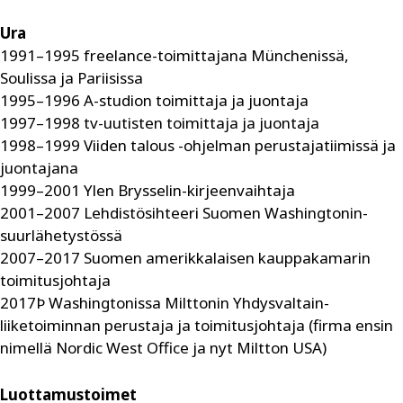
Ura
1991–1995 freelance-toimittajana Münchenissä,
Soulissa ja Pariisissa
1995–1996 A-studion toimittaja ja juontaja
1997–1998 tv-uutisten toimittaja ja juontaja
1998–1999 Viiden talous -ohjelman perustajatiimissä ja
juontajana
1999–2001 Ylen Brysselin-kirjeenvaihtaja
2001–2007 Lehdistösihteeri Suomen Washingtonin-
suurlähetystössä
2007–2017 Suomen amerikkalaisen kauppakamarin
toimitusjohtaja
2017Þ Washingtonissa Milttonin Yhdysvaltain-
liiketoiminnan perustaja ja toimitusjohtaja (firma ensin
nimellä Nordic West Office ja nyt Miltton USA)
Luottamustoimet