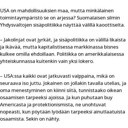
USA on mahdollisuuksien maa, mutta minkälainen
toimintaympäristö se on arjessa? Suomalaisen silmin
Yhdysvaltojen sisäpolitiikka näyttää välillä kaoottiselta.
– Jakolinjat ovat jyrkät, ja sisäpolitiikka on välillä likaista
ja ikävää, mutta kapitalistisessa markkinassa bisnes
kulkee omilla ehdoillaan. Politiikka on amerikkalaisessa
yhteiskunnassa kuitenkin vain yksi lokero.
– USA:ssa kaikki ovat jatkuvasti valppaina, mikä on
seuraava iso juttu. Jokainen on jollakin tavalla utelias, ja
oma menestyminen on kiinni siitä, tunnistaako oikean
osaamisen tarpeeksi ajoissa. Ja kun puhutaan buy
Americasta ja protektionismista, ne unohtuvat
nopeasti, kun pöytään lyödään tarpeeksi ainutlaatuista
osaamista. Sekin on nähty.