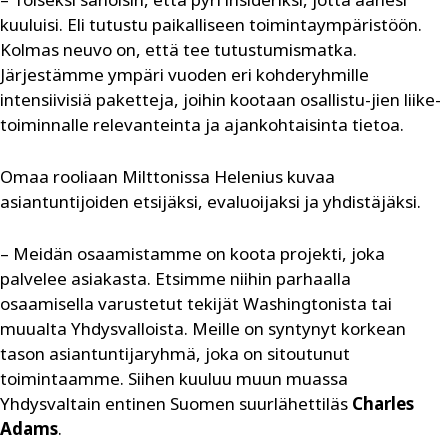
kuuluisi. Eli tutustu paikalliseen toimintaympäristöön.
Kolmas neuvo on, että tee tutustumismatka.
Järjestämme ympäri vuoden eri kohderyhmille
intensiivisiä paketteja, joihin kootaan osallistu-jien liike-
toiminnalle relevanteinta ja ajankohtaisinta tietoa.
Omaa rooliaan Milttonissa Helenius kuvaa
asiantuntijoiden etsijäksi, evaluoijaksi ja yhdistäjäksi.
– Meidän osaamistamme on koota projekti, joka
palvelee asiakasta. Etsimme niihin parhaalla
osaamisella varustetut tekijät Washingtonista tai
muualta Yhdysvalloista. Meille on syntynyt korkean
tason asiantuntijaryhmä, joka on sitoutunut
toimintaamme. Siihen kuuluu muun muassa
Yhdysvaltain entinen Suomen suurlähettiläs
Charles
Adams
.