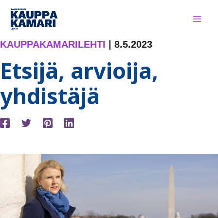
Siirry
sisältöön
KAUPPAKAMARILEHTI
|
8.5.2023
Etsijä, arvioija,
yhdistäjä