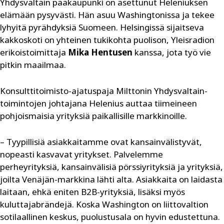
Yhdysvaltain pääkaupunki on asettunut Heleniuksen
elämään pysyvästi. Hän asuu Washingtonissa ja tekee
lyhyitä pyrähdyksiä Suomeen. Helsingissä sijaitseva
kakkoskoti on yhteinen tukikohta puolison, Yleisradion
erikoistoimittaja
Mika Hentusen
kanssa, jota työ vie
pitkin maailmaa.
Konsulttitoimisto-ajatuspaja Milttonin Yhdysvaltain-
toimintojen johtajana Helenius auttaa tiimeineen
pohjoismaisia yrityksiä paikallisille markkinoille.
– Tyypillisiä asiakkaitamme ovat kansainvälistyvät,
nopeasti kasvavat yritykset. Palvelemme
perheyrityksiä, kansainvälisiä pörssiyrityksiä ja yrityksiä,
joilta Venäjän-markkina lähti alta. Asiakkaita on laidasta
laitaan, ehkä eniten B2B-yrityksiä, lisäksi myös
kuluttajabrändejä. Koska Washington on liittovaltion
sotilaallinen keskus, puolustusala on hyvin edustettuna.