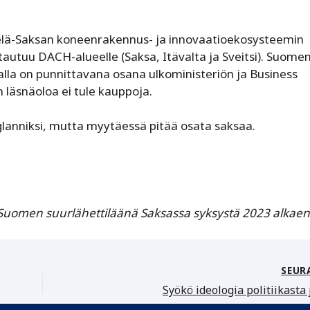
Etelä-Saksan koneenrakennus- ja innovaatioekosysteemin
autuu DACH-alueelle (Saksa, Itävalta ja Sveitsi). Suome
nalla on punnittavana osana ulkoministeriön ja Business
 läsnäoloa ei tule kauppoja.
glanniksi, mutta myytäessä pitää osata saksaa.
t Suomen suurlähettiläänä Saksassa syksystä 2023 alkae
SEUR
Syökö ideologia politiikasta 