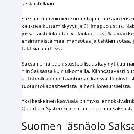
keskustellaan.
Saksan maavoimien komentajan mukaan ensisijai
kaukovaikuttamiskyvyt ja 3) ilmapuolustus. Näi
jossa taistelukentän vallankumous Ukrainan k
ensimmäistä maailmansotaa ja tähtien sotaa, jo
taktisia päätöksiä.
Saksan oma puolustusteollisuus käy nyt kuumana
niin Saksassa kuin ulkomailla. Kiinnostavasti p
autoteollisuuden taantuman kanssa. Puolustust
tuotantokapasiteetista ja henkilöresursseista.
Yksi keskeinen kasvuala on myös lennokkivalmistu
Quantum-Systemsille sataa pääomaa Saksasta j
Suomen läsnäolo Saks