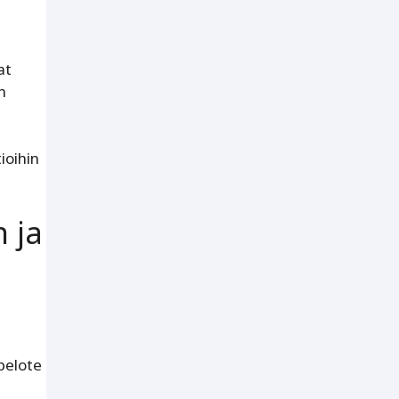
at
n
ioihin
 ja
pelote