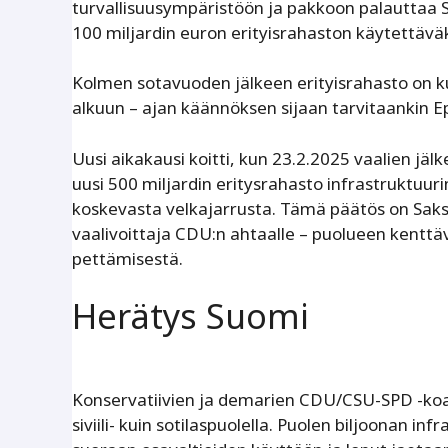
turvallisuusympäristöön ja pakkoon palauttaa Sak
100 miljardin euron erityisrahaston käytettäv
Kolmen sotavuoden jälkeen erityisrahasto on kulu
alkuun – ajan käännöksen sijaan tarvitaankin
Uusi aikakausi koitti, kun 23.2.2025 vaalien jäl
uusi 500 miljardin eritysrahasto infrastruktuur
koskevasta velkajarrusta. Tämä päätös on Saksa
vaalivoittaja CDU:n ahtaalle – puolueen kenttä
pettämisestä.
Herätys Suomi
Konservatiivien ja demarien CDU/CSU-SPD -koalit
siviili- kuin sotilaspuolella. Puolen biljoonan i