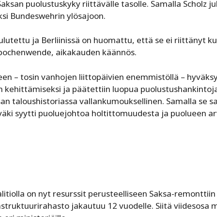
san puolustuskyky riittävälle tasolle. Samalla Scholz jul
äksi Bundeswehrin ylösajoon.
tettu ja Berliinissä on huomattu, että se ei riittänyt ku
 Epochenwende, aikakauden käännös.
keen – tosin vanhojen liittopäivien enemmistöllä – hyväksy
in kehittämiseksi ja päätettiin luopua puolustushankintoj
n taloushistoriassa vallankumouksellinen. Samalla se sa
väki syytti puoluejohtoa holtittomuudesta ja puolueen a
iolla on nyt resurssit perusteelliseen Saksa-remonttiin 
nfrastruktuurirahasto jakautuu 12 vuodelle. Siitä viidesosa