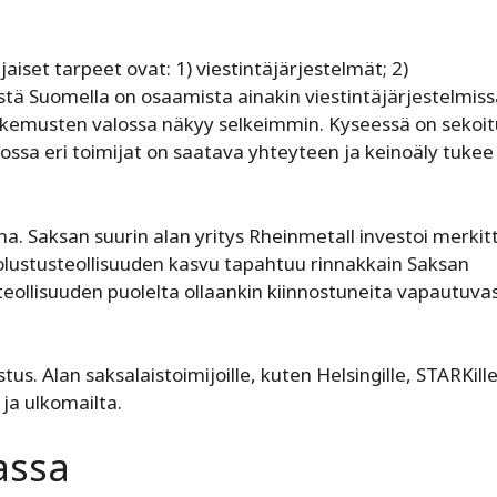
set tarpeet ovat: 1) viestintäjärjestelmät; 2)
stä Suomella on osaamista ainakin viestintäjärjestelmiss
okemusten valossa näkyy selkeimmin. Kyseessä on sekoit
ssa eri toimijat on saatava yhteyteen ja keinoäly tukee
. Saksan suurin alan yritys Rheinmetall investoi merkit
uolustusteollisuuden kasvu tapahtuu rinnakkain Saksan
eollisuuden puolelta ollaankin kiinnostuneita vapautuva
s. Alan saksalaistoimijoille, kuten Helsingille, STARKille
a ulkomailta.
assa