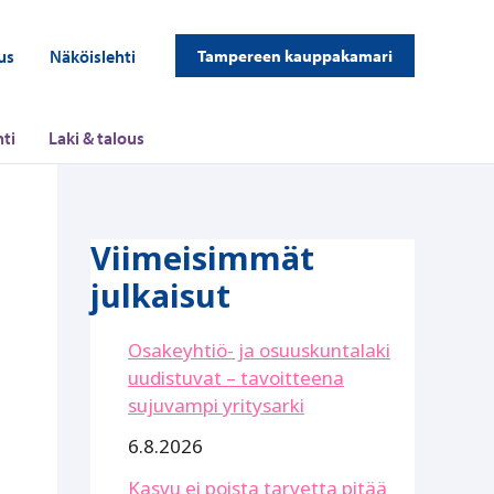
us
Näköislehti
Tampereen kauppakamari
ti
Laki & talous
Viimeisimmät
julkaisut
Osakeyhtiö- ja osuuskuntalaki
uudistuvat – tavoitteena
sujuvampi yritysarki
6.8.2026
Kasvu ei poista tarvetta pitää