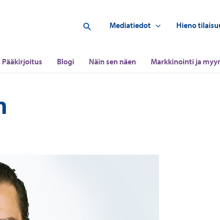
Hae
Mediatiedot
Hieno tilaisu
Pääkirjoitus
Blogi
Näin sen näen
Markkinointi ja myyn
n