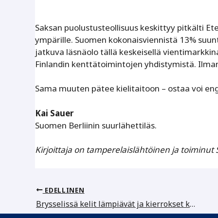
Saksan puolustusteollisuus keskittyy pitkälti 
ympärille. Suomen kokonaisviennistä 13% suunt
jatkuva läsnäolo tällä keskeisellä vientimarkki
Finlandin kenttätoimintojen yhdistymistä. Ilman
Sama muuten pätee kielitaitoon – ostaa voi en
Kai Sauer
Suomen Berliinin suurlähettiläs.
Kirjoittaja on tamperelaislähtöinen ja toiminu
EDELLINEN
Brysselissä kelit lämpiävät ja kierrokset kasvavat