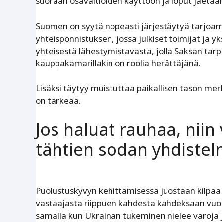
suoraan osavaltioiden käyttöön ja loput jaetaan 
Suomen on syytä nopeasti järjestäytyä tarjoa
yhteisponnistuksen, jossa julkiset toimijat ja y
yhteisestä lähestymistavasta, jolla Saksan tarp
kauppakamarillakin on roolia herättäjänä.
Lisäksi täytyy muistuttaa paikallisen tason mer
on ­tärkeää.
Jos haluat rauhaa, nii
tähtien sodan yhdiste
Puolustuskyvyn kehittämisessä juostaan kilpaa
vastaajasta riip­puen kahdesta kahdeksaan vuot
samalla kun Ukrainan tukeminen nielee varoja 