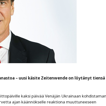
anastoa – ­uusi käsite Zeitenwende on löytänyt tiensä
iittopäiville kaksi päivää Venäjän Ukrainaan kohdistama
tarvetta ajan käännökselle reaktiona muuttuneeseen