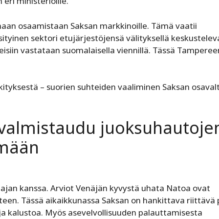
eri ministeriöille.
maan osaamistaan Saksan markkinoille. Tämä vaatii
ksityinen sektori etujärjestöjensä välityksellä keskustelev
eisiin vastataan suomalaisella vien­nillä. Tässä Tamperee
kityksestä – suorien suhteiden vaaliminen Saksan osavalt
n valmistaudu juoksuhautojen
lmään
 ajan kanssa. Arviot Venäjän kyvystä uhata Natoa ovat
een. Tässä aikaikkunassa Saksan on hankittava riittävä 
ja kalustoa. Myös asevelvollisuuden palauttamisesta