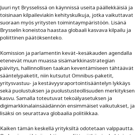
Juuri nyt Brysselissä on käynnissä useita päällekkäisiä ja
toisinaan kilpaileviakin kehityskulkuja, jotka vaikuttavat
suoraan myös yritysten toimintaympäristöön. Lisänä
Brysselin koneistoa haastaa globaali kasvava kilpailu ja
poliittinen päätöksenteko.
Komission ja parlamentin kevät–kesäkauden agendalla
etenevät muun muassa sisämarkkinastrategian
päivitys, hallinnollisen taakan keventämiseen tähtäävät
sääntelypaketit, niin kutsutut Omnibus-paketit,
yritysvastuu- ja kestävyysraportointisääntelyn lykkäys
sekä puolustuksen ja puolustusteollisuuden merkityksen
kasvu. Samalla toteutuvat tekoälyasetuksen ja
digimarkkinalainsäädännön ensimmäiset vaikutukset, ja
lisäksi on seurattava globaalia politiikkaa.
Kaiken tämän keskellä yrityksiltä odotetaan valppautta.