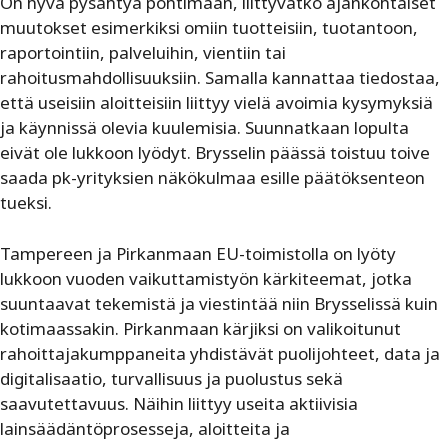
On hyvä pysähtyä pohtimaan, liittyvätkö ajankohtaiset
muutokset esimerkiksi omiin tuotteisiin, tuotantoon,
raportointiin, palveluihin, vientiin tai
rahoitusmahdollisuuksiin. Samalla kannattaa tiedostaa,
että useisiin aloitteisiin liittyy vielä avoimia kysymyksiä
ja käynnissä olevia kuulemisia. Suunnatkaan lopulta
eivät ole lukkoon lyödyt. Brysselin päässä toistuu toive
saada pk-yrityksien näkökulmaa esille päätöksenteon
tueksi.
Tampereen ja Pirkanmaan EU-toimistolla on lyöty
lukkoon vuoden vaikuttamistyön kärkiteemat, jotka
suuntaavat tekemistä ja viestintää niin Brysselissä kuin
kotimaassakin. Pirkanmaan kärjiksi on valikoitunut
rahoittajakumppaneita yhdistävät puolijohteet, data ja
digitalisaatio, turvallisuus ja puolustus sekä
saavutettavuus. Näihin liittyy useita aktiivisia
lainsäädäntöprosesseja, aloitteita ja