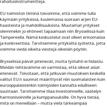
rahoitusinstrumentteja.
EU-toimiston tiiminä toivomme, että voimme tulla
käymään yrityksissä, kuulemassa suoraan arjen EU-
haasteista ja mahdollisuuksista. Muutamat yritykset
olemmekin jo ehtineet tapaamaan niin Brysselissä kuin
Tampereella. Nämä keskustelut ovat olleet erinomaisia
ja konkreettisia. Tarvitsemme yrityksiltä syötettä, jotta
voimme viedä oikeita viestejä oikeisiin pöytiin.
Brysselissä päivät pitenevät, mutta työtahti ei hidastu.
Meidän tehtävämme on varmistaa, että oikeat asiat
etenevät. Toivotaan, että jatkuvan muutoksen keskellä
valitut EU:n suunnat määrittyvät niin suomalaisten kuin
eurooppalaistenkin toimijoiden kannalta edulliseen
suuntaan. Tarvitsemme tilaa investoinneille, säätelyn
harmonisoinnille ja kumppanuuksille. On hyvä tietää,
mitä on meneillään – mutta vielä tärkeämpää