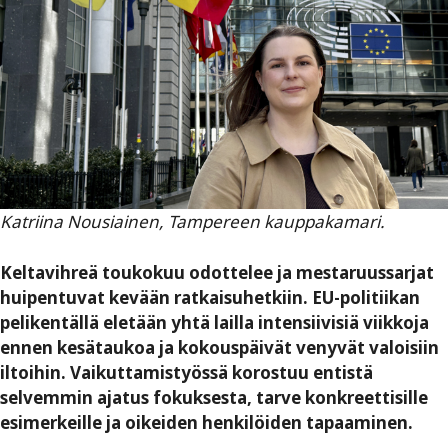
Katriina Nousiainen, Tampereen kauppakamari.
Keltavihreä toukokuu odottelee ja mestaruussarjat
huipentuvat kevään ratkaisuhetkiin. EU-politiikan
pelikentällä eletään yhtä lailla intensiivisiä viikkoja
ennen kesätaukoa ja kokouspäivät venyvät valoisiin
iltoihin. Vaikuttamistyössä korostuu entistä
selvemmin ajatus fokuksesta, tarve konkreettisille
esimerkeille ja oikeiden henkilöiden tapaaminen.