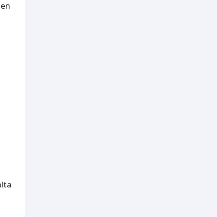
een
lta
.