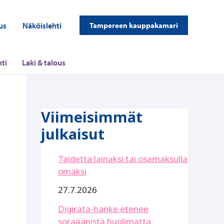
us
Näköislehti
Tampereen kauppakamari
ti
Laki & talous
Viimeisimmät
julkaisut
Taidetta lainaksi tai osamaksulla
omaksi
27.7.2026
Digirata-hanke etenee
soraäänistä huolimatta