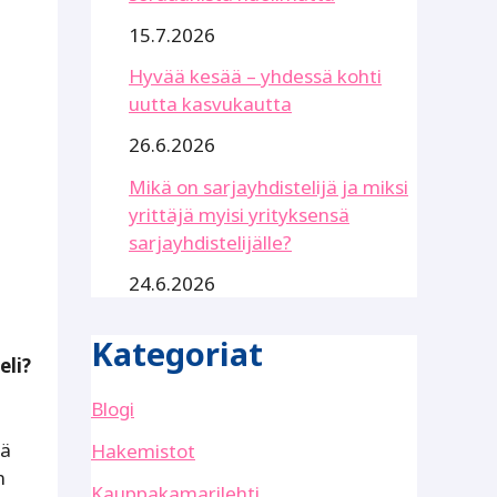
15.7.2026
Hyvää kesää – yhdessä kohti
uutta kasvukautta
26.6.2026
Mikä on sarjayhdistelijä ja miksi
yrittäjä myisi yrityksensä
sarjayhdistelijälle?
24.6.2026
Kategoriat
eli?
Blogi
ää
Hakemistot
n
Kauppakamarilehti