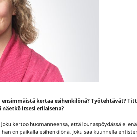
 ensimmäistä kertaa esihenkilönä? Työtehtävät? Titt
äetkö itsesi erilaisena?
a. Joku kertoo huomanneensa, että lounaspöydässä ei en
un hän on paikalla esihenkilönä. Joku saa kuunnella entiste