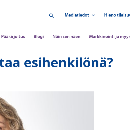
Hae
Mediatiedot
Hieno tilaisu
Pääkirjoitus
Blogi
Näin sen näen
Markkinointi ja myyn
taa esihenkilönä?