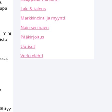
a.
käpä
Laki & talous
Markkinointi ja myynti
Näin sen näen
iimini
Pääkirjoitus
istä
Uutiset
Verkkolehti
ssä,
n
sähtyy