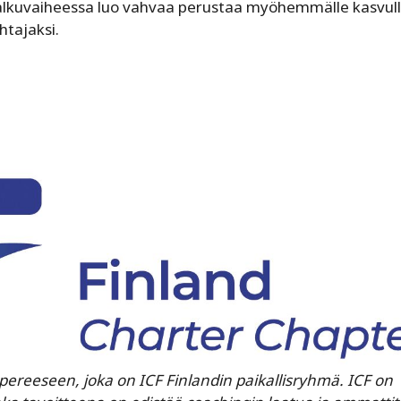
 alkuvaiheessa luo vahvaa perustaa myöhemmälle kasvul
htajaksi.
pereeseen, joka on ICF Finlandin paikallisryhmä. ICF on