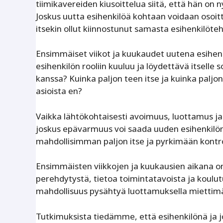
tiimikavereiden kiusoittelua siitä, että hän on 
Joskus uutta esihenkilöä kohtaan voidaan osoitta
itsekin ollut kiinnostunut samasta esihenkilöte
Ensimmäiset viikot ja kuukaudet uutena esihenkil
esihenkilön rooliin kuuluu ja löydettävä itselle
kanssa? Kuinka paljon teen itse ja kuinka paljon
asioista en?
Vaikka lähtökohtaisesti avoimuus, luottamus j
joskus epävarmuus voi saada uuden esihenkilön
mahdollisimman paljon itse ja pyrkimään kontro
Ensimmäisten viikkojen ja kuukausien aikana on 
perehdytystä, tietoa toimintatavoista ja koulu
mahdollisuus pysähtyä luottamuksella miettimä
Tutkimuksista tiedämme, että esihenkilönä ja j