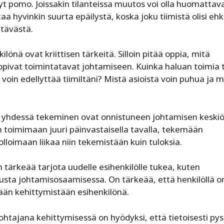
nyt pomo. Joissakin tilanteissa muutos voi olla huomattav
a hyvinkin suurta epäilystä, koska joku tiimistä olisi eh
htävästä.
önä ovat kriittisen tärkeitä. Silloin pitää oppia, mitä
 sopivat toimintatavat johtamiseen. Kuinka haluan toimia t
 voin edellyttää tiimiltäni? Mistä asioista voin puhua ja m
a yhdessä tekeminen ovat onnistuneen johtamisen keskiö
 toimimaan juuri päinvastaisella tavalla, tekemään
lloimaan liikaa niin tekemistään kuin tuloksia.
tärkeää tarjota uudelle esihenkilölle tukea, kuten
tusta johtamisosaamisessa. On tärkeää, että henkilöllä o
än kehittymistään esihenkilönä.
ohtajana kehittymisessä on hyödyksi, että tietoisesti py