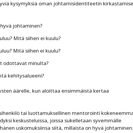
Hyviä kysymyksiä oman johtamisidentiteetin kirkastamis
n hyvä johtaminen?
uluu? Mitä siihen ei kuulu?
uluu? Mitä siihen ei kuulu?
ut odottavat minulta?
tä kehitysalueeni?
ysten äärelle, kun aloittaa ensimmäistä kertaa
esihenkilö tai luottamuksellinen mentorointi kokeneemma
ödyksi keskusteluissa, joissa sukelletaan syvemmälle
 hänen uskomuksiinsa siitä, millaista on hyvä johtaminen