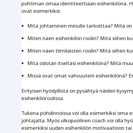
pohtiman omaa identiteettiään esihenkilönä. 
ovat esimerkiksi:
Mitä johtaminen minulle tarkoittaa? Mitä o
Miten näen esihenkilön roolin? Mitä siihen ku
Miten näen tiimiläisten roolin? Mitä siihen ku
Mitä odotan itseltäsi esihenkilönä? Mitä mu
Missä ovat omat vahvuuteni esihenkilönä? En
Erityisen hyödyllistä on pysähtyä näiden kysym
esihenkilöroolissa.
Tukena pohdinnoissa voi olla esimerkiksi oma 
johtajalta. Myös ulkopuolinen coach voi olla hy
esimerkiksi uuden esihenkilön motivaatioon tai