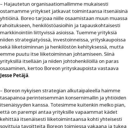
– Hajautetun organisaatiomallimme mukaisesti
ostamamme yritykset jatkavat toimintaansa itsenäisinä
yhtiöinä. Boreo tarjoaa niille osaamistaan muun muassa
rahoitukseen, henkilöstöasioihin ja tapauskohtaisesti
markkinointiin liittyvissä asioissa. Tuemme yrityksiä
niiden strategiatyössä, investoinneissa, yrityskaupoissa
sekä liiketoiminnan ja henkilöstön kehityksessä, mutta
emme puutu itse liiketoiminnan johtamiseen. Siinä
yrityksillä itsellään ja niiden johtohenkilöillä on paras
osaaminen, kertoo Boreon yrityskaupoista vastaava
Jesse Petäjä
.
– Boreon nykyisen strategian alkutaipaleella haimme
tasapainoa perinteisemmän konsernimallin ja yhtiöiden
itsenäisyyden kanssa. Totesimme kuitenkin melko pian,
että on parempi antaa yrityksille vapaammat kädet
kehittää itsenäisesti liiketoimintaansa kohti yhteisesti
sovittuja tavoitteita Boreon toimiessa vakaana ja tukea