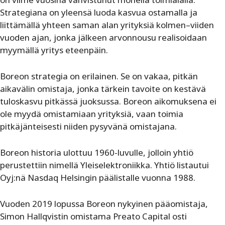
Strategiana on yleensä luoda kasvua ostamalla ja
liittämällä yhteen saman alan yrityksiä kolmen–viiden
vuoden ajan, jonka jälkeen arvonnousu realisoidaan
myymällä yritys eteenpäin.
Boreon strategia on erilainen. Se on vakaa, pitkän
aikavälin omistaja, jonka tärkein tavoite on kestävä
tuloskasvu pitkässä juoksussa. Boreon aikomuksena ei
ole myydä omistamiaan yrityksiä, vaan toimia
pitkäjänteisesti niiden pysyvänä omistajana.
Boreon historia ulottuu 1960-luvulle, jolloin yhtiö
perustettiin nimellä Yleiselektroniikka. Yhtiö listautui
Oyj:nä Nasdaq Helsingin päälistalle vuonna 1988.
Vuoden 2019 lopussa Boreon nykyinen pääomistaja,
Simon Hallqvistin omistama Preato Capital osti