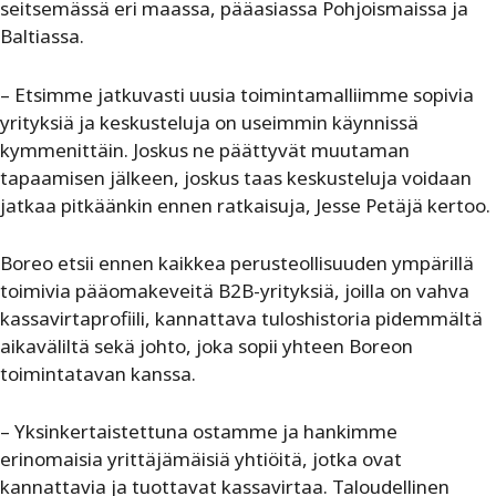
seitsemässä eri maassa, pääasiassa Pohjoismaissa ja
Baltiassa.
– Etsimme jatkuvasti uusia toimintamalliimme sopivia
yrityksiä ja keskusteluja on useimmin käynnissä
kymmenittäin. Joskus ne päättyvät muutaman
tapaamisen jälkeen, joskus taas keskusteluja voidaan
jatkaa pitkäänkin ennen ratkaisuja, Jesse Petäjä kertoo.
Boreo etsii ennen kaikkea perusteollisuuden ympärillä
toimivia pääomakeveitä B2B-yrityksiä, joilla on vahva
kassavirtaprofiili, kannattava tuloshistoria pidemmältä
aikaväliltä sekä johto, joka sopii yhteen Boreon
toimintatavan kanssa.
– Yksinkertaistettuna ostamme ja hankimme
erinomaisia yrittäjämäisiä yhtiöitä, jotka ovat
kannattavia ja tuottavat kassavirtaa. Taloudellinen