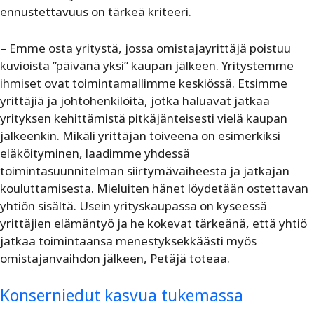
ennustettavuus on tärkeä kriteeri.
– Emme osta yritystä, jossa omistajayrittäjä poistuu
kuvioista ”päivänä yksi” kaupan jälkeen. Yritystemme
ihmiset ovat toimintamallimme keskiössä. Etsimme
yrittäjiä ja johtohenkilöitä, jotka haluavat jatkaa
yrityksen kehittämistä pitkäjänteisesti vielä kaupan
jälkeenkin. Mikäli yrittäjän toiveena on esimerkiksi
eläköityminen, laadimme yhdessä
toimintasuunnitelman siirtymävaiheesta ja jatkajan
kouluttamisesta. Mieluiten hänet löydetään ostettavan
yhtiön sisältä. Usein yrityskaupassa on kyseessä
yrittäjien elämäntyö ja he kokevat tärkeänä, että yhtiö
jatkaa toimintaansa menestyksekkäästi myös
omistajanvaihdon jälkeen, Petäjä toteaa.
Konserniedut kasvua tukemassa