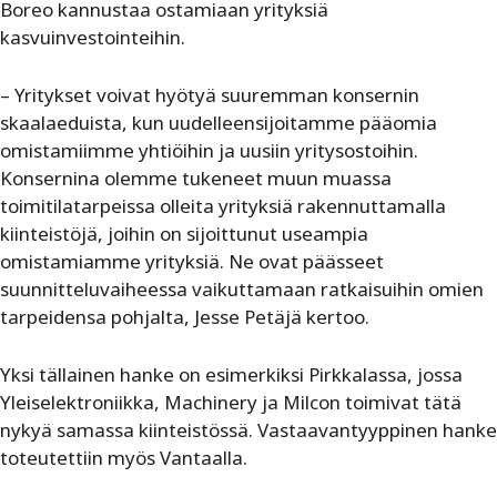
Boreo kannustaa ostamiaan yrityksiä
kasvuinvestointeihin.
– Yritykset voivat hyötyä suuremman konsernin
skaalaeduista, kun uudelleensijoitamme pääomia
omistamiimme yhtiöihin ja uusiin yritysostoihin.
Konsernina olemme tukeneet muun muassa
toimitilatarpeissa olleita yrityksiä rakennuttamalla
kiinteistöjä, joihin on sijoittunut useampia
omistamiamme yrityksiä. Ne ovat päässeet
suunnitteluvaiheessa vaikuttamaan ratkaisuihin omien
tarpeidensa pohjalta, Jesse Petäjä kertoo.
Yksi tällainen hanke on esimerkiksi Pirkkalassa, jossa
Yleiselektroniikka, Machinery ja Milcon toimivat tätä
nykyä samassa kiinteistössä. Vastaavantyyppinen hanke
toteutettiin myös Vantaalla.