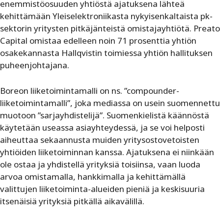
enemmistöosuuden yhtiöstä ajatuksena lähteä
kehittämään Yleiselektroniikasta nykyisenkaltaista pk-
sektorin yritysten pitkäjänteistä omistajayhtiötä. Preato
Capital omistaa edelleen noin 71 prosenttia yhtiön
osakekannasta Hallqvistin toimiessa yhtiön hallituksen
puheenjohtajana.
Boreon liiketoimintamalli on ns. ”compounder-
liiketoimintamalli”, joka mediassa on usein suomennettu
muotoon ”sarjayhdistelijä”. Suomenkielistä käännöstä
käytetään useassa asiayhteydessä, ja se voi helposti
aiheuttaa sekaannusta muiden yritysostovetoisten
yhtiöiden liiketoiminnan kanssa. Ajatuksena ei niinkään
ole ostaa ja yhdistellä yrityksiä toisiinsa, vaan luoda
arvoa omistamalla, hankkimalla ja kehittämällä
valittujen liiketoiminta-alueiden pieniä ja keskisuuria
itsenäisiä yrityksiä pitkällä aikavälillä.