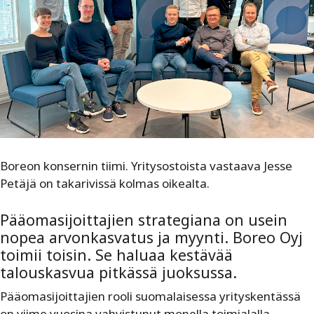
Boreon konsernin tiimi. Yritysostoista vastaava Jesse
Petäjä on takarivissä kolmas oikealta.
Pääomasijoittajien strategiana on usein
nopea arvonkasvatus ja myynti. Boreo Oyj
toimii toisin. Se haluaa kestävää
talouskasvua pitkässä juoksussa.
Pääomasijoittajien rooli suomalaisessa yrityskentässä
on viime vuosina vahvistunut monella toimialalla.