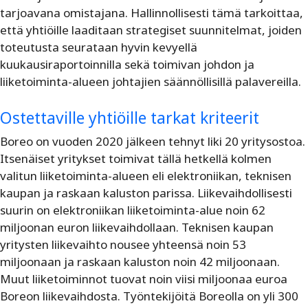
tarjoavana omistajana. Hallinnollisesti tämä tarkoittaa,
että yhtiöille laaditaan strategiset suunnitelmat, joiden
toteutusta seurataan hyvin kevyellä
kuukausiraportoinnilla sekä toimivan johdon ja
liiketoiminta-alueen johtajien säännöllisillä palavereilla.
Ostettaville yhtiöille tarkat kriteerit
Boreo on vuoden 2020 jälkeen tehnyt liki 20 yritysostoa.
Itsenäiset yritykset toimivat tällä hetkellä kolmen
valitun liiketoiminta-alueen eli elektroniikan, teknisen
kaupan ja raskaan kaluston parissa. Liikevaihdollisesti
suurin on elektroniikan liiketoiminta-alue noin 62
miljoonan euron liikevaihdollaan. Teknisen kaupan
yritysten liikevaihto nousee yhteensä noin 53
miljoonaan ja raskaan kaluston noin 42 miljoonaan.
Muut liiketoiminnot tuovat noin viisi miljoonaa euroa
Boreon liikevaihdosta. Työntekijöitä Boreolla on yli 300