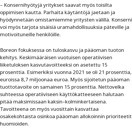
– Konsernihyötyjä yritykset saavat myös toisilta
oppimisen kautta. Parhaita käytäntöjä jaetaan ja
hyödynnetään omistamiemme yritysten välillä. Konserni
voi myös tarjota sisäisiä uramahdollisuuksia päteville ja
motivoituneille henkilöille.
Boreon fokuksessa on tuloskasvu ja pääoman tuoton
kehitys. Keskimääräisen vuotuisen operatiivisen
liiketuloksen kasvutavoitteeksi on asetettu 15
prosenttia. Esimerkiksi vuonna 2021 se oli 21 prosenttia,
euroissa 8,7 miljoonaa euroa. Myös sijoitetun pääoman
tuottotavoite on samainen 15 prosenttia. Nettovelka
suhteessa operatiiviseen käyttökatteeseen halutaan
pitää maksimissaan kaksin–kolminkertaisena.
Tavoitteena on myös vuosittain kasvattaa
osakekohtaista osinkoa pääoman allokoinnin prioriteetit
huomioiden.