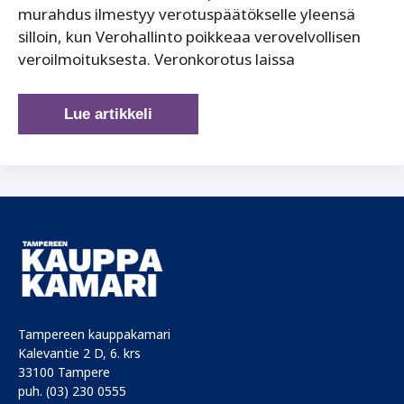
murahdus ilmestyy verotuspäätökselle yleensä
silloin, kun Verohallinto poikkeaa verovelvollisen
veroilmoituksesta. Veronkorotus laissa
Vero,
Lue artikkeli
karhu
ja
korotus:
kohtuutta
veronkorotuksiin
Tampereen kauppakamari
Kalevantie 2 D, 6. krs
33100 Tampere
puh. (03) 230 0555