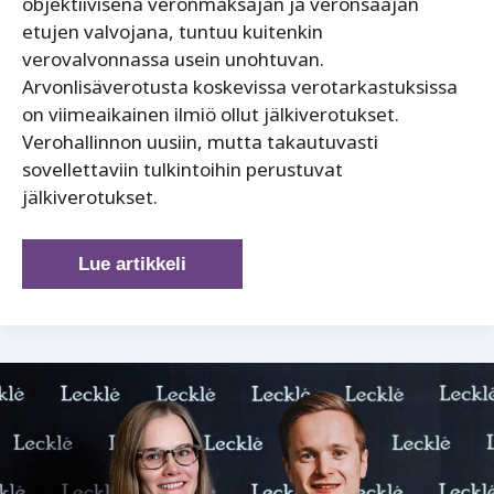
objektiivisena veronmaksajan ja veronsaajan
etujen valvojana, tuntuu kuitenkin
verovalvonnassa usein unohtuvan.
Arvonlisäverotusta koskevissa verotarkastuksissa
on viimeaikainen ilmiö ollut jälkiverotukset.
Verohallinnon uusiin, mutta takautuvasti
sovellettaviin tulkintoihin perustuvat
jälkiverotukset.
Verovalvonta
Lue artikkeli
oikean
ja
yhdenmukaisen
verotuksen
turvaajana?