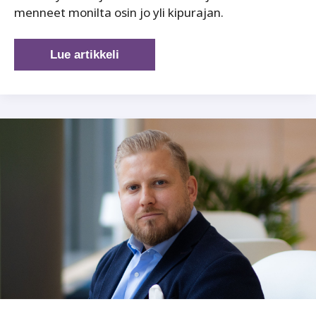
menneet monilta osin jo yli kipurajan.
Onko
Lue artikkeli
Verohallinnon
ennakkoratkaisut
ylihinnoiteltu?