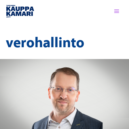
Siirry
sisältöön
verohallinto