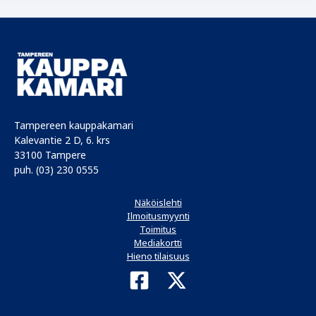
tiimi
Tampereen kauppakamari
Kalevantie 2 D, 6. krs
33100 Tampere
puh. (03) 230 0555
Näköislehti
Ilmoitusmyynti
Toimitus
Mediakortti
Hieno tilaisuus