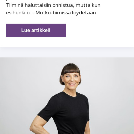
Tiiminä haluttaisiin onnistua, mutta kun
esihenkilö… Mutku-tiimissä löydetään
Mutku-
Lue artikkeli
tiimi
yltää
parhaimmillaan
keskinkertaiseen