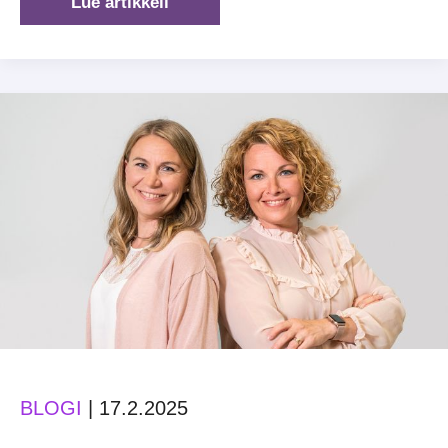
Kun
Lue artikkeli
puhe
kaventuu,
ajattelu
on
jo
kaventunut
BLOGI
|
17.2.2025