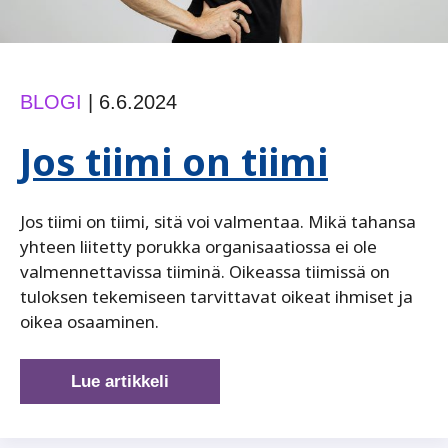
BLOGI
|
6.6.2024
Jos tiimi on tiimi
Jos tiimi on tiimi, sitä voi valmentaa. Mikä tahansa
yhteen liitetty porukka organisaatiossa ei ole
valmennettavissa tiiminä. Oikeassa tiimissä on
tuloksen tekemiseen tarvittavat oikeat ihmiset ja
oikea osaaminen.
Jos
Lue artikkeli
tiimi
on