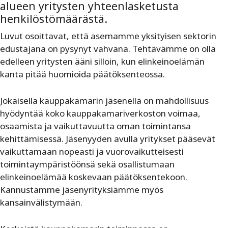
alueen yritysten yhteenlasketusta
henkilöstömäärästä.
Luvut osoittavat, että asemamme yksityisen sektorin
edustajana on pysynyt vahvana. Tehtävämme on olla
edelleen yritysten ääni silloin, kun elinkeinoelämän
kanta pitää huomioida päätöksenteossa.
Jokaisella kauppakamarin jäsenellä on mahdollisuus
hyödyntää koko kauppakamariverkoston voimaa,
osaamista ja vaikuttavuutta oman toimintansa
kehittämisessä. Jäsenyyden avulla yritykset pääsevät
vaikuttamaan nopeasti ja vuorovaikutteisesti
toimintaympäristöönsä sekä osallistumaan
elinkeinoelämää koskevaan päätöksentekoon.
Kannustamme jäsenyrityksiämme myös
kansainvälistymään.