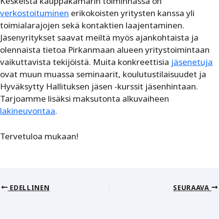
Keskeistä kauppakamarin toiminnassa on
verkostoituminen
erikokoisten yritysten kanssa yli
toimialarajojen sekä kontaktien laajentaminen.
Jäsenyritykset saavat meiltä myös ajankohtaista ja
olennaista tietoa Pirkanmaan alueen yritystoimintaan
vaikuttavista tekijöistä. Muita konkreettisia
jäsenetuja
ovat muun muassa seminaarit, koulutustilaisuudet ja
Hyväksytty Hallituksen jäsen -kurssit jäsenhintaan.
Tarjoamme lisäksi maksutonta alkuvaiheen
lakineuvontaa
.
Tervetuloa mukaan!
EDELLINEN
SEURAAVA