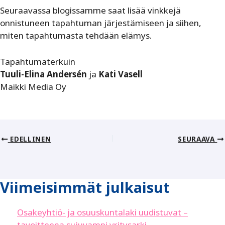
Seuraavassa blogissamme saat lisää vinkkejä
onnistuneen tapahtuman järjestämiseen ja siihen,
miten tapahtumasta tehdään elämys.
Tapahtumaterkuin
Tuuli-Elina Andersén
ja
Kati Vasell
Maikki Media Oy
EDELLINEN
SEURAAVA
Viimeisimmät julkaisut
Osakeyhtiö- ja osuuskuntalaki uudistuvat –
tavoitteena sujuvampi yritysarki