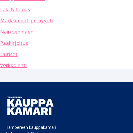
Laki & talous
Markkinointi ja myynti
Näin sen näen
Pääkirjoitus
Uutiset
Verkkolehti
Tampereen kauppakamari