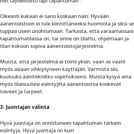
niin täydellisesti läpi tapahtuman”.
Oikeasti kukaan ei sano koskaan näin. Hyvään
äänentoistoon ei tule kiinnittäneeksi huomiota ja siksi se
tuppaa usein unohtumaan. Tarkasta, että varaamassasi
tapahtumatilassa on, tai sinne on tilattu, ohjelmaan ja
tilan kokoon sopiva äänentoistojärjestelmä.
Muista, että järjestelmä ei toimi yksin, vaan se vaatii
myös asiaan vihkiytyneen käyttäjän. Varmista siis,
kuuluuko ääniteknikko sopimukseesi. Muista kysyä aina
myös tilaisuutesi esiintyjiltä äänentoistoa koskevat
toiveet ja tarpeet.
3. Juontajan valinta
Hyvä juontaja on onnistuneen tapahtuman tärkein
esiintyjä. Hyvä juontaja on kuin