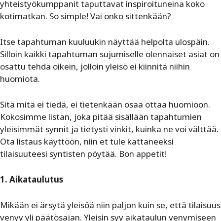
yhteistyökumppanit taputtavat inspiroituneina koko
kotimatkan. So simple! Vai onko sittenkään?
Itse tapahtuman kuuluukin näyttää helpolta ulospäin.
Silloin kaikki tapahtuman sujumiselle olennaiset asiat on
osattu tehdä oikein, jolloin yleisö ei kiinnitä niihin
huomiota.
Sitä mitä ei tiedä, ei tietenkään osaa ottaa huomioon.
Kokosimme listan, joka pitää sisällään tapahtumien
yleisimmät synnit ja tietysti vinkit, kuinka ne voi välttää.
Ota listaus käyttöön, niin et tule kattaneeksi
tilaisuuteesi syntisten pöytää. Bon appetit!
1. Aikataulutus
Mikään ei ärsytä yleisöä niin paljon kuin se, että tilaisuus
venyy yli päätösajan. Yleisin syy aikataulun venymiseen