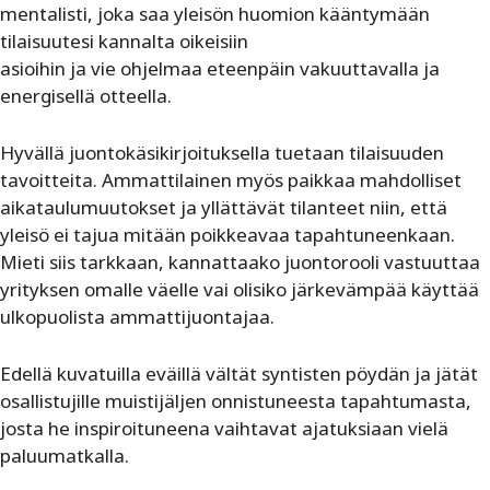
mentalisti, joka saa yleisön huomion kääntymään
tilaisuutesi kannalta oikeisiin
asioihin ja vie ohjelmaa eteenpäin vakuuttavalla ja
energisellä otteella.
Hyvällä juontokäsikirjoituksella tuetaan tilaisuuden
tavoitteita. Ammattilainen myös paikkaa mahdolliset
aikataulumuutokset ja yllättävät tilanteet niin, että
yleisö ei tajua mitään poikkeavaa tapahtuneenkaan.
Mieti siis tarkkaan, kannattaako juontorooli vastuuttaa
yrityksen omalle väelle vai olisiko järkevämpää käyttää
ulkopuolista ammattijuontajaa.
Edellä kuvatuilla eväillä vältät syntisten pöydän ja jätät
osallistujille muistijäljen onnistuneesta tapahtumasta,
josta he inspiroituneena vaihtavat ajatuksiaan vielä
paluumatkalla.