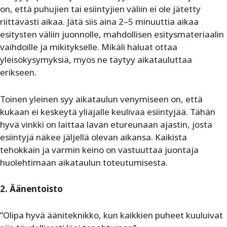
on, että puhujien tai esiintyjien väliin ei ole jätetty
riittävästi aikaa. Jätä siis aina 2–5 minuuttia aikaa
esitysten väliin juonnolle, mahdollisen esitysmateriaalin
vaihdoille ja mikitykselle. Mikäli haluat ottaa
yleisökysymyksiä, myös ne täytyy aikatauluttaa
erikseen.
Toinen yleinen syy aikataulun venymiseen on, että
kukaan ei keskeytä yliajalle keulivaa esiintyjää. Tähän
hyvä vinkki on laittaa lavan etureunaan ajastin, josta
esiintyjä näkee jäljellä olevan aikansa. Kaikista
tehokkain ja varmin keino on vastuuttaa juontaja
huolehtimaan aikataulun toteutumisesta.
2. Äänentoisto
”Olipa hyvä ääniteknikko, kun kaikkien puheet kuuluivat