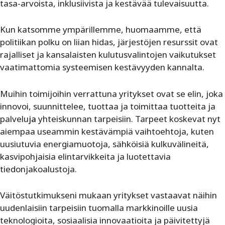
tasa-arvoista, inklusiivista ja kestävää tulevaisuutta.
Kun katsomme ympärillemme, huomaamme, että
politiikan polku on liian hidas, järjestöjen resurssit ovat
rajalliset ja kansalaisten kulutusvalintojen vaikutukset
vaatimattomia systeemisen kestävyyden kannalta.
Muihin toimijoihin verrattuna yritykset ovat se elin, joka
innovoi, suunnittelee, tuottaa ja toimittaa tuotteita ja
palvelu
ja
yhteiskunnan tarpeisiin. Tarpeet koskevat nyt
aiempaa useammin kestävämpiä vaihtoehtoja, kuten
uusiutuvia energiamuotoja, sähköisiä kulkuvälineitä,
kasvipohjaisia elintarvikkeita ja luotettavia
tiedonjakoalustoja.
Väitöstutkimukseni mukaan yritykset vastaavat näihin
uudenlaisiin tarpeisiin tuomalla markkinoille uusia
teknologioita, sosiaalisia innovaatioita ja päivitettyjä