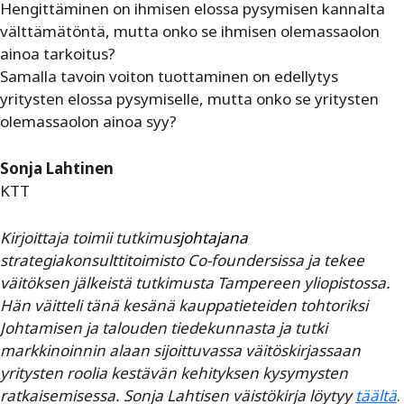
Hengittäminen on ihmisen elossa pysymisen kannalta
välttämätöntä, mutta onko se ihmisen olemassaolon
ainoa tarkoitus?
Samalla tavoin voiton tuottaminen on edellytys
yritysten elossa pysymiselle, mutta onko se yritysten
olemassaolon ainoa syy?
Sonja Lahtinen
KTT
Kirjoittaja toimii tutkimu
sjohtajana
strategiakonsulttitoimisto Co-foundersissa ja tekee
väitöksen jälkeistä tutkimusta Tampereen yliopistossa.
Hän väitteli tänä kesänä kauppatieteiden tohtoriksi
Johtamisen ja talouden tiedekunnasta ja tutki
markkinoinnin alaan sijoittuvassa väitöskirjassaan
yritysten roolia kestävän kehityksen kysymysten
ratkaisemisessa. Sonja Lahtisen väistökirja löytyy
täältä
.