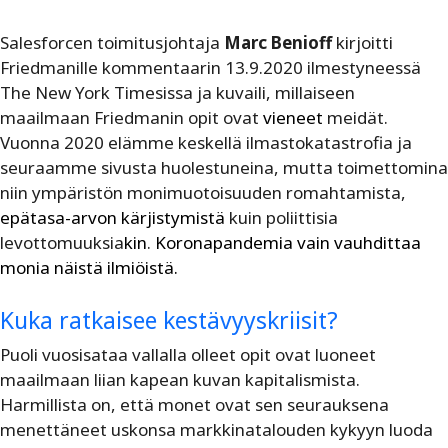
Salesforcen toimitusjohtaja
Marc Benioff
kirjoitti
Friedmanille kommentaarin 13.9.2020 ilmestyneessä
The New York Timesissa ja kuvaili, millaiseen
maailmaan Friedmanin opit ovat
vieneet
meidät.
Vuonna 2020 elämme keskellä ilmastokatastrofia ja
seuraamme sivusta huolestuneina, mutta toimettomina
niin ympäristön monimuotoisuuden romahtamista,
epätasa-arvon kärjistymistä
kuin poliittisia
levottomuuksia
kin
.
Koronapandemia vain vauhdittaa
monia näistä ilmiöistä.
Kuka ratkaisee kestävyyskriisit?
Puoli vuosisataa vallalla olleet opit ovat luoneet
maailmaan liian kapean kuvan kapitalismista.
Harmillista on, että monet ovat sen seurauksena
menettäneet uskonsa markkinatalouden kykyyn luoda