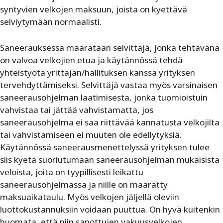
syntyvien velkojen maksuun, joista on kyettävä
selviytymään normaalisti.
Saneerauksessa määrätään selvittäjä, jonka tehtävänä
on valvoa velkojien etua ja käytännössä tehdä
yhteistyötä yrittäjän/hallituksen kanssa yrityksen
tervehdyttämiseksi. Selvittäjä vastaa myös varsinaisen
saneerausohjelman laatimisesta, jonka tuomioistuin
vahvistaa tai jättää vahvistamatta, jos
saneerausohjelma ei saa riittävää kannatusta velkojilta
tai vahvistamiseen ei muuten ole edellytyksiä.
Käytännössä saneerausmenettelyssä yrityksen tulee
siis kyetä suoriutumaan saneerausohjelman mukaisista
veloista, joita on tyypillisesti leikattu
saneerausohjelmassa ja niille on määrätty
maksuaikataulu. Myös velkojen jäljellä oleviin
luottokustannuksiin voidaan puuttua. On hyvä kuitenkin
huomata, että niin sanottujen vakuusvelkojen