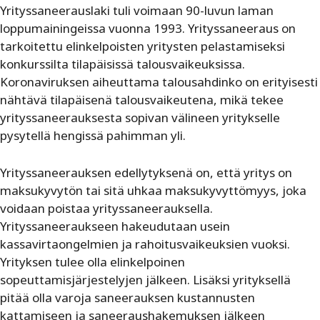
Yrityssaneerauslaki tuli voimaan 90-luvun laman
loppumainingeissa vuonna 1993. Yrityssaneeraus on
tarkoitettu elinkelpoisten yritysten pelastamiseksi
konkurssilta tilapäisissä talousvaikeuksissa.
Koronaviruksen aiheuttama talousahdinko on erityisesti
nähtävä tilapäisenä talousvaikeutena, mikä tekee
yrityssaneerauksesta sopivan välineen yritykselle
pysytellä hengissä pahimman yli.
Yrityssaneerauksen edellytyksenä on, että yritys on
maksukyvytön tai sitä uhkaa maksukyvyttömyys, joka
voidaan poistaa yrityssaneerauksella.
Yrityssaneeraukseen hakeudutaan usein
kassavirtaongelmien ja rahoitusvaikeuksien vuoksi.
Yrityksen tulee olla elinkelpoinen
sopeuttamisjärjestelyjen jälkeen. Lisäksi yrityksellä
pitää olla varoja saneerauksen kustannusten
kattamiseen ja saneeraushakemuksen jälkeen