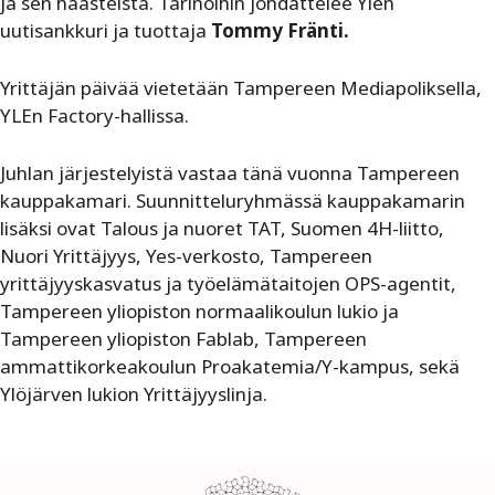
ja sen haasteista. Tarinoihin johdattelee Ylen
uutisankkuri ja tuottaja
Tommy Fränti.
Yrittäjän päivää vietetään Tampereen Mediapoliksella,
YLEn Factory-hallissa.
Juhlan järjestelyistä vastaa tänä vuonna Tampereen
kauppakamari. Suunnitteluryhmässä kauppakamarin
lisäksi ovat Talous ja nuoret TAT, Suomen 4H-liitto,
Nuori Yrittäjyys, Yes-verkosto, Tampereen
yrittäjyyskasvatus ja työelämätaitojen OPS-agentit,
Tampereen yliopiston normaalikoulun lukio ja
Tampereen yliopiston Fablab, Tampereen
ammattikorkeakoulun Proakatemia/Y-kampus, sekä
Ylöjärven lukion Yrittäjyyslinja.