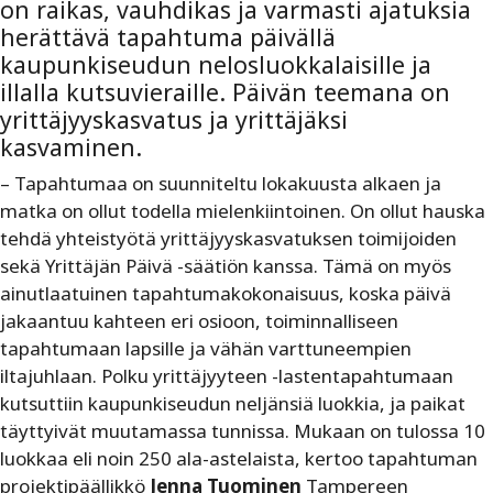
on raikas, vauhdikas ja varmasti ajatuksia
herättävä tapahtuma päivällä
kaupunkiseudun nelosluokkalaisille ja
illalla kutsuvieraille. Päivän teemana on
yrittäjyyskasvatus ja yrittäjäksi
kasvaminen.
– Tapahtumaa on suunniteltu lokakuusta alkaen ja
matka on ollut todella mielenkiintoinen. On ollut hauska
tehdä yhteistyötä yrittäjyyskasvatuksen toimijoiden
sekä Yrittäjän Päivä -säätiön kanssa. Tämä on myös
ainutlaatuinen tapahtumakokonaisuus, koska päivä
jakaantuu kahteen eri osioon, toiminnalliseen
tapahtumaan lapsille ja vähän varttuneempien
iltajuhlaan. Polku yrittäjyyteen -lastentapahtumaan
kutsuttiin kaupunkiseudun neljänsiä luokkia, ja paikat
täyttyivät muutamassa tunnissa. Mukaan on tulossa 10
luokkaa eli noin 250 ala-astelaista, kertoo tapahtuman
projektipäällikkö
Jenna Tuominen
Tampereen