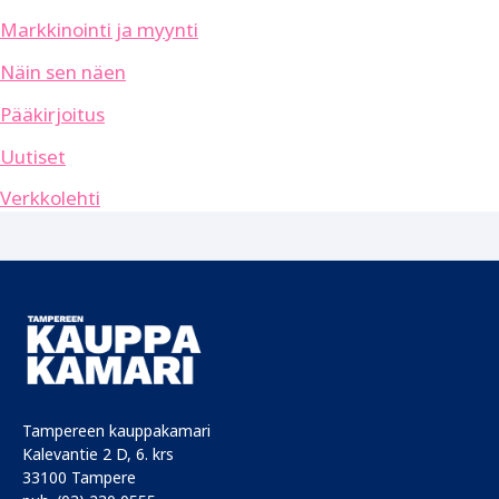
Markkinointi ja myynti
Näin sen näen
Pääkirjoitus
Uutiset
Verkkolehti
Tampereen kauppakamari
Kalevantie 2 D, 6. krs
33100 Tampere