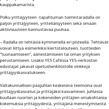
kauppakamarista.
Polku yrittäjyyteen -tapahtuman toimintaradalla on
paljon yrittäjyyteen, yritteliäisyyteen sekä omaan
aktiivisuuteen kannustavaa puuhaa.
– Radalla on tehtäviä kymmenellä eri pisteellä. Tehtävät
voivat liittyä esimerkiksi kiertotalouteen, tuotteiden
”tuunaamiseen”, äänestämiseen tai oman yrityksen
perustamiseen. Lisäksi YES Caféssa YES-verkoston
edustajat jakavat opetushenkilöstölle vinkkejä
yrittäjyyskasvatukseen.
Valtakunnallisen pääjuhlan keskeisinä teemoina ovat
yrittäjyyskasvatus ja yrittäjäksi kasvaminen. Juhlassa
kuullaan nuorten ja kokeneiden yrittäjien omakohtaisia
kokemuksia yrittäjyydestä, yrittäjänä menestymisestä