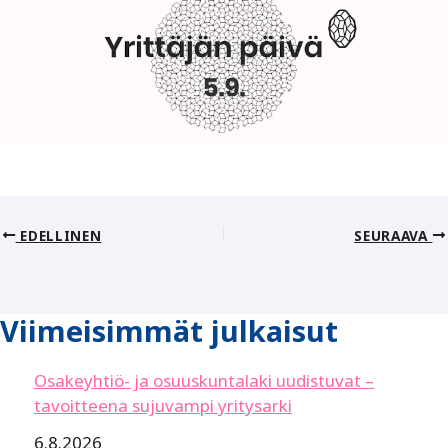
EDELLINEN
SEURAAVA
Viimeisimmät julkaisut
Osakeyhtiö- ja osuuskuntalaki uudistuvat –
tavoitteena sujuvampi yritysarki
6.8.2026