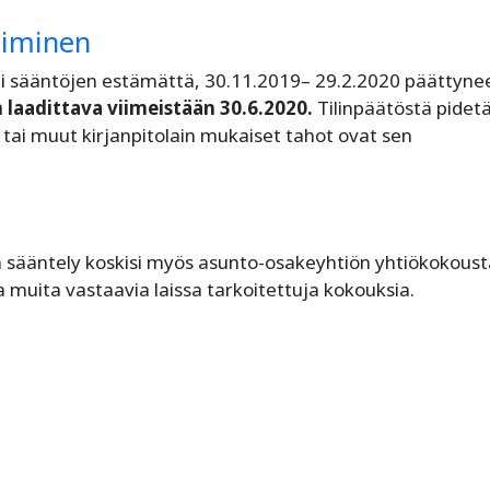
timinen
 tai sääntöjen estämättä, 30.11.2019– 29.2.2020 päättyne
 laadittava viimeistään 30.6.2020.
Tilinpäätöstä pidet
ja tai muut kirjanpitolain mukaiset tahot ovat sen
n sääntely koskisi myös asunto-osakeyhtiön yhtiökokoust
muita vastaavia laissa tarkoitettuja kokouksia.