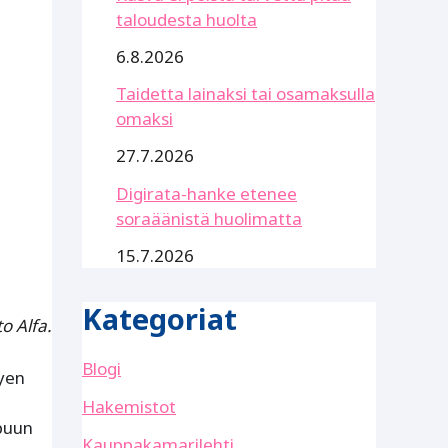
taloudesta huolta
6.8.2026
Taidetta lainaksi tai osamaksulla
omaksi
27.7.2026
Digirata-hanke etenee
soraäänistä huolimatta
15.7.2026
Kategoriat
o Alfa.
Blogi
tyen
Hakemistot
ppuun
Kauppakamarilehti