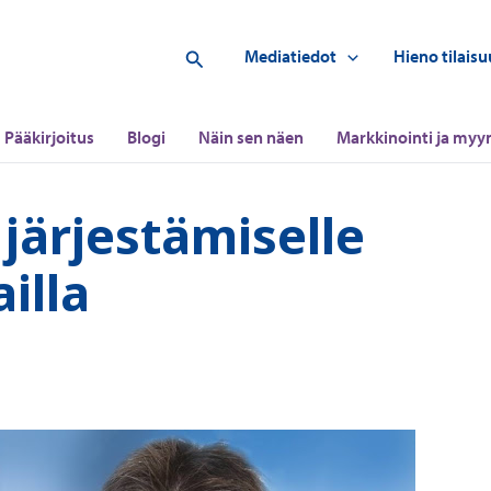
Hae
Mediatiedot
Hieno tilaisu
Pääkirjoitus
Blogi
Näin sen näen
Markkinointi ja myyn
järjestämiselle
ailla