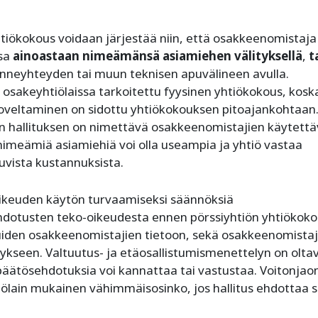
iökokous voidaan järjestää niin, että osakkeenomistaja
ssa
ainoastaan nimeämänsä asiamiehen välityksellä
,
t
kenneyhteyden tai muun teknisen apuvälineen avulla.
 osakeyhtiölaissa tarkoitettu fyysinen yhtiökokous, kosk
soveltaminen on sidottu yhtiökokouksen pitoajankohtaan
n hallituksen on nimettävä osakkeenomistajien käytettä
ön nimeämiä asiamiehiä voi olla useampia ja yhtiö vastaa
vista kustannuksista.
ikeuden käytön turvaamiseksi säännöksiä
hdotusten teko-oikeudesta ennen pörssiyhtiön yhtiökok
iden osakkeenomistajien tietoon, sekä osakkeenomistaj
seen. Valtuutus- ja etäosallistumismenettelyn on olta
 päätösehdotuksia voi kannattaa tai vastustaa. Voitonjao
ölain mukainen vähimmäisosinko, jos hallitus ehdottaa s