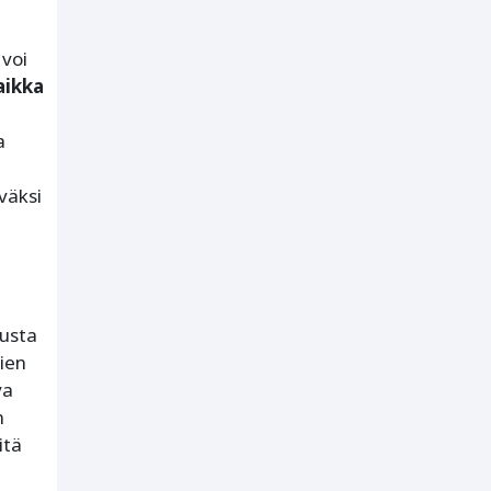
 voi
aikka
a
.
väksi
ousta
ien
va
n
itä