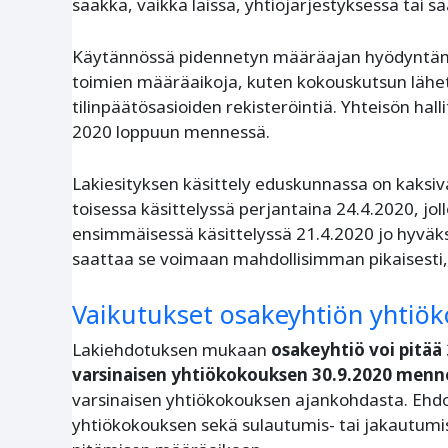
saakka, vaikka laissa, yhtiöjärjestyksessä tai
Käytännössä pidennetyn määräajan hyödyntämi
toimien määräaikoja, kuten kokouskutsun lähet
tilinpäätösasioiden rekisteröintiä. Yhteisön hall
2020 loppuun mennessä.
Lakiesityksen käsittely eduskunnassa on kaksiv
toisessa käsittelyssä perjantaina 24.4.2020, jol
ensimmäisessä käsittelyssä 21.4.2020 jo hyväks
saattaa se voimaan mahdollisimman pikaisesti, m
Vaikutukset osakeyhtiön yhtiö
Lakiehdotuksen mukaan
osakeyhtiö voi pitää
varsinaisen yhtiökokouksen
30.9.2020 menn
varsinaisen yhtiökokouksen ajankohdasta. Ehdo
yhtiökokouksen sekä sulautumis- tai jakautum