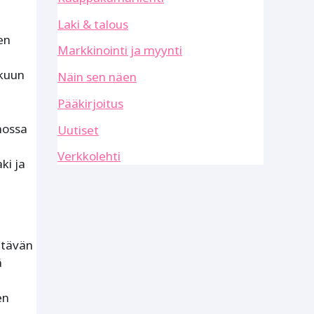
Laki & talous
en
Markkinointi ja myynti
äkuun
Näin sen näen
Pääkirjoitus
nossa
Uutiset
Verkkolehti
ki ja
ttävän
ä
en