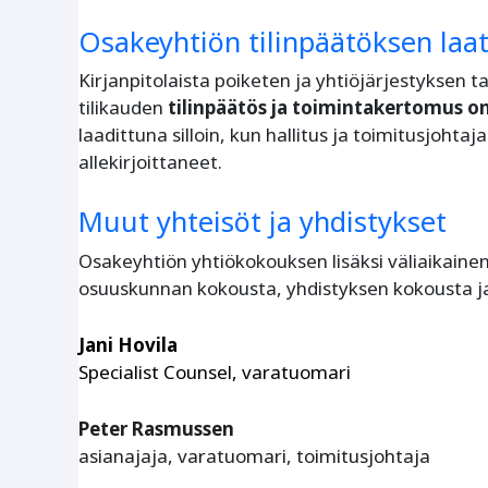
Osakeyhtiön tilinpäätöksen laa
Kirjanpitolaista poiketen ja yhtiöjärjestyksen
tilikauden
tilinpäätös ja toimintakertomus on
laadittuna silloin, kun hallitus ja toimitusjohta
allekirjoittaneet.
Muut yhteisöt ja yhdistykset
Osakeyhtiön yhtiökokouksen lisäksi väliaikaine
osuuskunnan kokousta, yhdistyksen kokousta ja 
Jani Hovila
Specialist Counsel, varatuomari
Peter Rasmussen
asianajaja, varatuomari, toimitusjohtaja