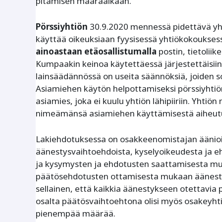
pitämisen määräaikaan.
Pörssiyhtiön
30.9.2020 mennessä pidettävä yht
käyttää oikeuksiaan fyysisessä yhtiökokoukse
ainoastaan etäosallistumalla
postin, tietolii
Kumpaakin keinoa käytettäessä järjestettäisiin
lainsäädännössä on useita säännöksiä, joiden 
Asiamiehen käytön helpottamiseksi pörssiyhtiö
asiamies, joka ei kuulu yhtiön lähipiiriin. Yhti
nimeämänsä asiamiehen käyttämisestä aiheutu
Lakiehdotuksessa on osakkeenomistajan äänio
äänestysvaihtoehdoista, kyselyoikeudesta ja e
ja kysymysten ja ehdotusten saattamisesta mu
päätösehdotusten ottamisesta mukaan äänestyk
sellainen, että kaikkia äänestykseen otettavia
osalta päätösvaihtoehtona olisi myös osakeyhti
pienempää määrää.