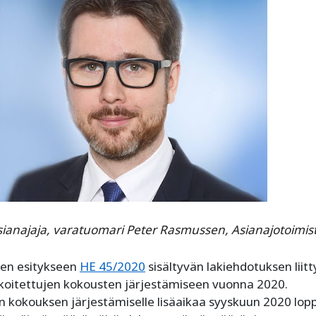
asianajaja, varatuomari Peter Rasmussen, Asianajotoimist
ksen esitykseen
HE 45/2020
sisältyvän lakiehdotuksen liit
rkoitettujen kokousten järjestämiseen vuonna 2020.
siin kokouksen järjestämiselle lisäaikaa syyskuun 2020 lo