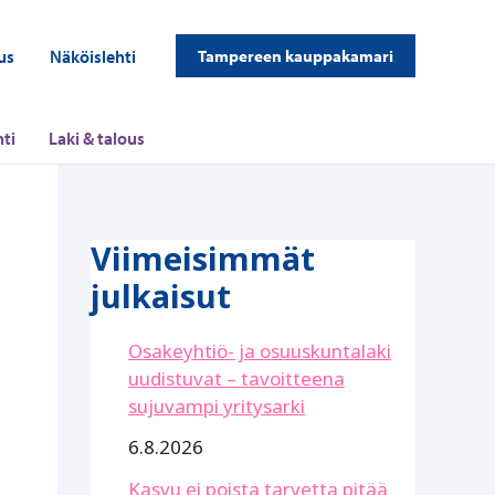
us
Näköislehti
Tampereen kauppakamari
ti
Laki & talous
Viimeisimmät
julkaisut
Osakeyhtiö- ja osuuskuntalaki
uudistuvat – tavoitteena
sujuvampi yritysarki
6.8.2026
Kasvu ei poista tarvetta pitää