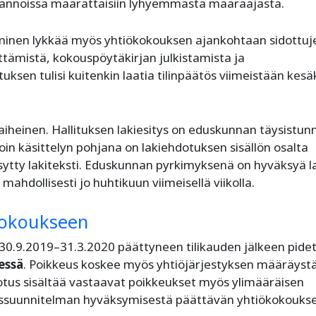
 säännöissä määrättäisiin lyhyemmästä määräajasta.
nen lykkää myös yhtiökokouksen ajankohtaan sidottuj
tämistä, kokouspöytäkirjan julkistamista ja
ituksen tulisi kuitenkin laatia tilinpäätös viimeistään kes
aiheinen. Hallituksen lakiesitys on eduskunnan täysistun
loin käsittelyn pohjana on lakiehdotuksen sisällön osalta
ytty lakiteksti. Eduskunnan pyrkimyksenä on hyväksyä la
ahdollisesti jo huhtikuun viimeisellä viikolla.
kokoukseen
30.9.2019–31.3.2020 päättyneen tilikauden jälkeen pide
essä
. Poikkeus koskee myös yhtiöjärjestyksen määräyst
tus sisältää vastaavat poikkeukset myös ylimääräisen
issuunnitelman hyväksymisestä päättävän yhtiökokouks