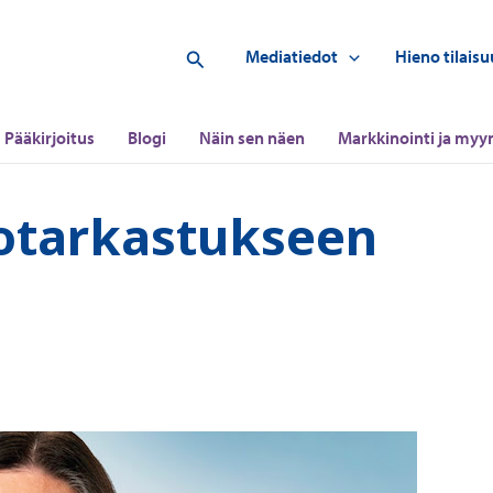
Hae
Mediatiedot
Hieno tilaisu
Pääkirjoitus
Blogi
Näin sen näen
Markkinointi ja myyn
otarkastukseen