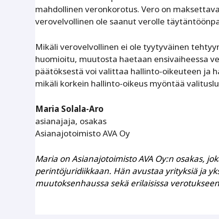
mahdollinen veronkorotus. Vero on maksettava e
verovelvollinen ole saanut verolle täytäntöönpa
Mikäli verovelvollinen ei ole tyytyväinen tehtyy
huomioitu, muutosta haetaan ensivaiheessa ve
päätöksestä voi valittaa hallinto-oikeuteen ja
mikäli korkein hallinto-oikeus myöntää valitusl
Maria Solala-Aro
asianajaja, osakas
Asianajotoimisto AVA Oy
Maria on Asianajotoimisto AVA Oy:n osakas, joka
perintöjuridiikkaan. Hän avustaa yrityksiä ja 
muutoksenhaussa sekä erilaisissa verotukseen j