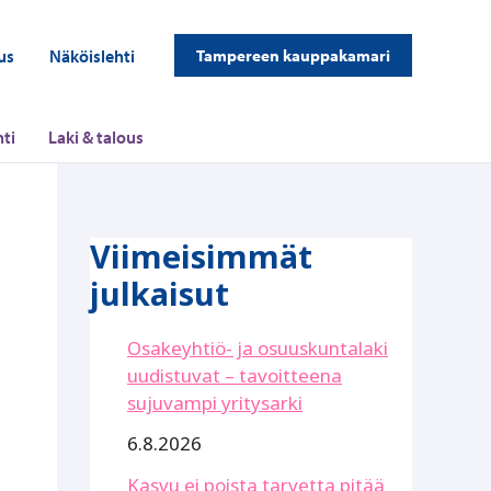
us
Näköislehti
Tampereen kauppakamari
ti
Laki & talous
Viimeisimmät
julkaisut
Osakeyhtiö- ja osuuskuntalaki
uudistuvat – tavoitteena
sujuvampi yritysarki
6.8.2026
Kasvu ei poista tarvetta pitää