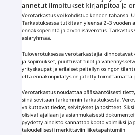
annetut ilmoitukset kirjanpitoa ja 
Verotarkastus voi kohdistua keneen tahansa. U
Tarkastuksessa tutkitaan yleensä 2–3 vuoden aja
ennakkoperintä ja arvonlisäverotus. Tarkastus v
asiaryhmää.
Tuloverotuksessa verotarkastajia kiinnostavat er
ja sopimukset, puuttuvat tulot ja vähennyskel
yrityskaupat ja erilaiset peitellyn osingon til
että ennakonpidätys on jätetty toimittamatta 
Verotarkastus noudattaa pääsääntöisesti tietty
siinä sovitaan tarkemmin tarkastuksesta. Verove
vaikuttavat tiedot, selvitykset ja tositteet. Siks
olisivat ajallaan ja asianmukaisesti dokumentoi
pyydetty aineisto kannattaa koota valmiiksi ja 
taloudellisesti merkittäviin liiketapahtumiin.