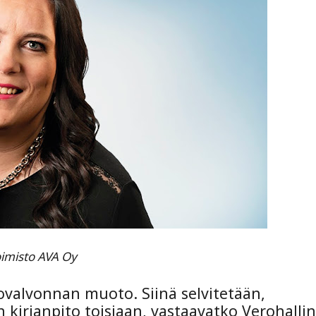
oimisto AVA Oy
ovalvonnan muoto. Siinä selvitetään,
n kirjanpito toisiaan, vastaavatko Verohalli