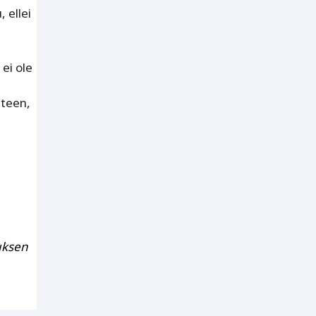
 ellei
ei ole
uteen,
uksen