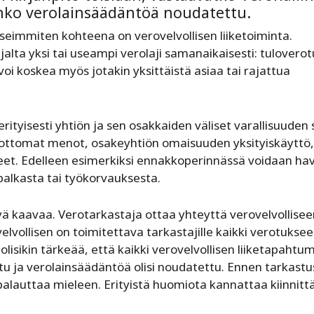
onko verolainsäädäntöä noudatettu.
seimmiten kohteena on verovelvollisen liiketoiminta.
lta yksi tai useampi verolaji samanaikaisesti: tuloverot
oi koskea myös jotakin yksittäistä asiaa tai rajattua
ityisesti yhtiön ja sen osakkaiden väliset varallisuuden s
vottomat menot, osakeyhtiön omaisuuden yksityiskäyttö,
anteet. Edelleen esimerkiksi ennakkoperinnässä voidaan hav
palkasta tai työkorvauksesta.
ä kaavaa. Verotarkastaja ottaa yhteyttä verovelvollisee
lvollisen on toimitettava tarkastajille kaikki verotukse
i olisikin tärkeää, että kaikki verovelvollisen liiketapahtu
tu ja verolainsäädäntöä olisi noudatettu. Ennen tarkastu
palauttaa mieleen. Erityistä huomiota kannattaa kiinnitt