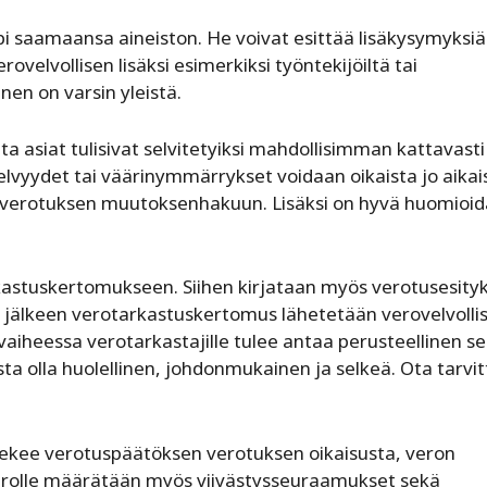
i saamaansa aineiston. He voivat esittää lisäkysymyksiä
rovelvollisen lisäksi esimerkiksi työntekijöiltä tai
nen on varsin yleistä.
tta asiat tulisivat selvitetyiksi mahdollisimman kattavasti
lvyydet tai väärinymmärrykset voidaan oikaista jo aikai
verotuksen muutoksenhakuun. ­Lisäksi on hyvä huomioid
kastuskertomukseen. Siihen kirjataan myös verotusesity
jälkeen verotarkastuskertomus lähetetään verovelvollis
aiheessa verotarkastajille tulee antaa perusteellinen se
ta olla huolellinen, johdonmukainen ja selkeä. Ota tarvi
 tekee verotuspäätöksen verotuksen oikaisusta, veron
erolle määrätään myös viivästysseuraamukset sekä