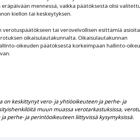
räpäivään mennessä, vaikka päätöksestä olisi valitettu,
non kiellon tai keskeytyksen.
n verotuspäätökseen tai verovelvollisen esittämiä asioita 
rotuksen oikaisulautakunnalta. Oikaisulautakunnan
 hallinto-oikeuden päätöksestä korkeimpaan hallinto-oike
uvan.
 on keskittynyt vero- ja yhtiöoikeuteen ja perhe- ja
yksityishenkilöitä muun muassa verotarkastuksissa, verot
a perhe- ja perintöoikeuteen liittyvissä kysymyksissä.