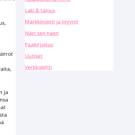
Laki & talous
Markkinointi ja myynti
us,
Näin sen näen
Pääkirjoitus
iirrot
Uutiset
Verkkolehti
aita,
n ja
ensa
mat
sta
ää