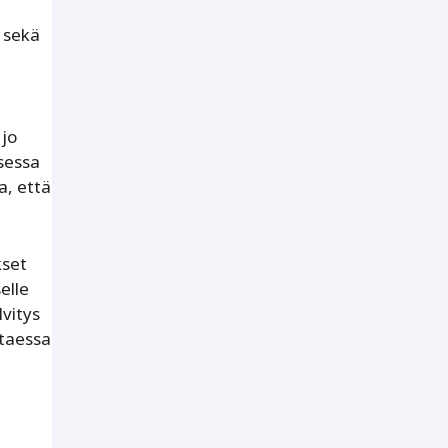
 sekä
 jo
sessa
a, että
kset
elle
lvitys
ttaessa