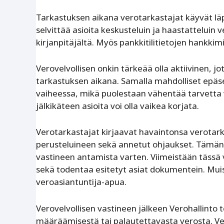
Tarkastuksen aikana verotarkastajat käyvät läp
selvittää asioita keskusteluin ja haastatteluin ve
kirjanpitäjältä. Myös pankkitilitietojen hankkimi
Verovelvollisen onkin tärkeää olla aktiivinen, jo
tarkastuksen aikana. Samalla mahdolliset epäse
vaiheessa, mikä puolestaan vähentää tarvetta 
jälkikäteen asioita voi olla vaikea korjata.
Verotarkastajat kirjaavat havaintonsa verotar
perusteluineen sekä annetut ohjaukset. Tämän 
vastineen antamista varten. Viimeistään tässä v
sekä todentaa esitetyt asiat dokumentein. Muis
veroasiantuntija-apua.
Verovelvollisen vastineen jälkeen Verohallinto
määräämisestä tai palautettavasta verosta. V