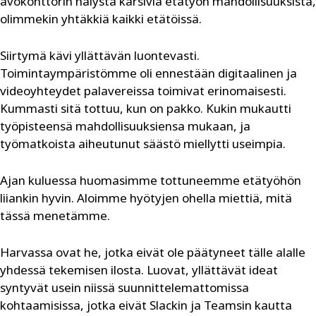
avokonttorin hälystä kärsiviä etätyön mahdollisuuksista,
olimmekin yhtäkkiä kaikki etätöissä.
Siirtymä kävi yllättävän luontevasti.
Toimintaympäristömme oli ennestään digitaalinen ja
videoyhteydet palavereissa toimivat erinomaisesti.
Kummasti sitä tottuu, kun on pakko. Kukin mukautti
työpisteensä mahdollisuuksiensa mukaan, ja
työmatkoista aiheutunut säästö miellytti useimpia.
Ajan kuluessa huomasimme tottuneemme etätyöhön
liiankin hyvin. Aloimme hyötyjen ohella miettiä, mitä
tässä menetämme.
Harvassa ovat he, jotka eivät ole päätyneet tälle alalle
yhdessä tekemisen ilosta. Luovat, yllättävät ideat
syntyvät usein niissä suunnittelemattomissa
kohtaamisissa, jotka eivät Slackin ja Teamsin kautta