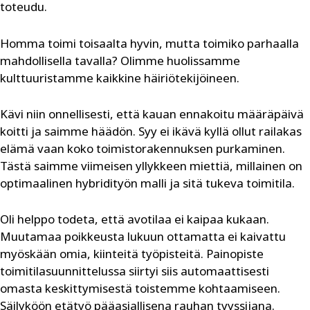
toteudu.
Homma toimi toisaalta hyvin, mutta toimiko parhaalla
mahdollisella tavalla? Olimme huolissamme
kulttuuristamme kaikkine häiriötekijöineen.
Kävi niin onnellisesti, että kauan ennakoitu määräpäivä
koitti ja saimme häädön. Syy ei ikävä kyllä ollut railakas
elämä vaan koko toimistorakennuksen purkaminen.
Tästä saimme viimeisen yllykkeen miettiä, millainen on
optimaalinen hybridityön malli ja sitä tukeva toimitila.
Oli helppo todeta, että avotilaa ei kaipaa kukaan.
Muutamaa poikkeusta lukuun ottamatta ei kaivattu
myöskään omia, kiinteitä työpisteitä. Painopiste
toimitilasuunnittelussa siirtyi siis automaattisesti
omasta keskittymisestä toistemme kohtaamiseen.
Säilyköön etätyö pääasiallisena rauhan tyyssijana.