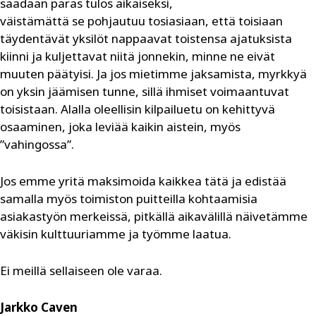
saadaan paras tulos aikaiseksi,
­­­väistämättä se pohjautuu tosiasiaan, että toisiaan
täydentävät yksilöt nappaavat toistensa ajatuksista
kiinni ja kuljettavat niitä jonnekin, minne ne eivät
muuten päätyisi. Ja jos mietimme jaksamista, myrkkyä
on yksin jäämisen tunne, sillä ihmiset voimaantuvat
toisistaan. Alalla oleellisin kilpailuetu on kehittyvä
osaaminen, joka leviää kaikin aistein, myös
”vahingossa”.
Jos emme yritä maksimoida kaikkea tätä ja edistää
samalla myös toimiston puitteilla kohtaamisia
asiakastyön merkeissä, pitkällä aikavälillä näivetämme
väkisin kulttuuriamme ja työmme laatua.
Ei meillä sellaiseen ole varaa.
Jarkko Caven