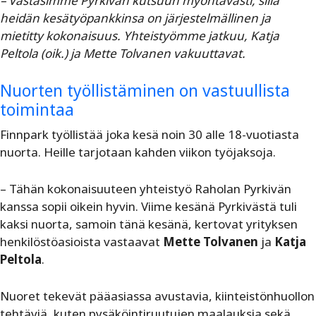
– Vastasimme Pyrkivän kutsuun myöntävästi, sillä
heidän kesätyöpankkinsa on järjestelmällinen ja
mietitty kokonaisuus. Yhteistyömme jatkuu, Katja
Peltola (oik.) ja Mette Tolvanen vakuuttavat.
Nuorten työllistäminen on vastuullista
toimintaa
Finnpark työllistää joka kesä noin 30 alle 18-vuotiasta
nuorta. Heille tarjotaan kahden viikon työjaksoja.
– Tähän kokonaisuuteen yhteistyö Raholan Pyrkivän
kanssa sopii oikein hyvin. Viime kesänä Pyrkivästä tuli
kaksi nuorta, samoin tänä kesänä, kertovat yrityksen
henkilöstöasioista vastaavat
Mette Tolvanen
ja
Katja
Peltola
.
Nuoret tekevät pääasiassa avustavia, kiinteistönhuollon
tehtäviä, kuten pysäköintiruutujen maalauksia sekä