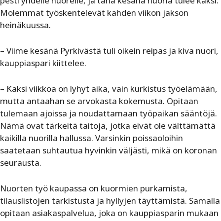
pesti yhdelle nuorelle, ja tänä kesänä nuoria tulee kaksi.
Molemmat työskentelevät kahden viikon jakson
heinäkuussa.
– Viime kesänä Pyrkivästä tuli oikein reipas ja kiva nuori,
kauppiaspari kiittelee.
– Kaksi viikkoa on lyhyt aika, vain kurkistus työelämään,
mutta antaahan se arvokasta kokemusta. Opitaan
tulemaan ajoissa ja noudattamaan työpaikan sääntöjä.
Nämä ovat tärkeitä taitoja, jotka eivät ole välttämättä
kaikilla nuorilla hallussa. Varsinkin poissaoloihin
saatetaan suhtautua hyvinkin väljästi, mikä on koronan
seurausta.
Nuorten työ kaupassa on kuormien purkamista,
tilauslistojen tarkistusta ja hyllyjen täyttämistä. Samalla
opitaan asiakaspalvelua, joka on kauppiasparin mukaan