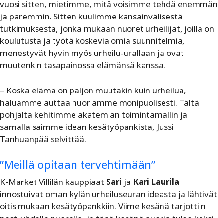
vuosi sitten, mietimme, mitä voisimme tehdä enemmän
ja paremmin. Sitten kuulimme kansainvälisestä
tutkimuksesta, jonka mukaan nuoret urheilijat, joilla on
koulutusta ja työtä koskevia omia suunnitelmia,
menestyvät hyvin myös urheilu-urallaan ja ovat
muutenkin tasapainossa elämänsä kanssa.
– Koska elämä on paljon muutakin kuin urheilua,
haluamme auttaa nuoriamme monipuolisesti. Tältä
pohjalta kehitimme akatemian toimintamallin ja
samalla saimme idean kesätyöpankista, Jussi
Tanhuanpää selvittää.
”Meillä opitaan tervehtimään”
K-Market Villilän kauppiaat
Sari
ja
Kari Laurila
innostuivat oman kylän urheiluseuran ideasta ja lähtivät
oitis mukaan kesätyöpankkiin. Viime kesänä tarjottiin