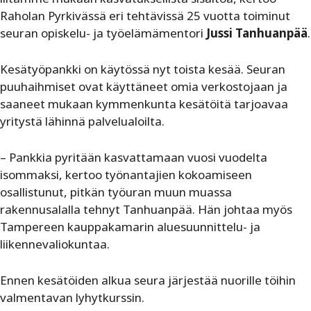
Raholan Pyrkivässä eri tehtävissä 25 vuotta toiminut
seuran opiskelu- ja työelämämentori
Jussi Tanhuanpää
.
Kesätyöpankki on käytössä nyt toista kesää. Seuran
puuhaihmiset ovat käyttäneet omia verkostojaan ja
saaneet mukaan kymmenkunta kesätöitä tarjoavaa
yritystä lähinnä palvelualoilta.
– Pankkia pyritään kasvattamaan vuosi vuodelta
isommaksi, kertoo työnantajien kokoamiseen
osallistunut, pitkän työuran muun muassa
rakennusalalla tehnyt Tanhuanpää. Hän johtaa myös
Tampereen kauppakamarin aluesuunnittelu- ja
liikennevaliokuntaa.
Ennen kesätöiden alkua seura järjestää nuorille töihin
valmentavan lyhytkurssin.