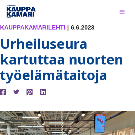
Siirry
sisältöön
KAUPPAKAMARILEHTI
|
6.6.2023
Urheiluseura
kartuttaa nuorten
työelämätaitoja