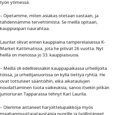
työn ytimessä.
– Opetamme, miten asiakas otetaan vastaan, ja
tähdennämme tervehtimistä. Se meillä opitaan,
kauppiaspari naurahtaa.
Laurilat olivat ennen kauppiaina tamperelaisessa K-
Market Kattimatissa, jota he pitivät 26 vuotta. Nyt
heillä on menossa jo 33. kauppiasvuosi.
– Meillä oli edellisessäkin kauppapaikassa urheilijoita
töissä, ja urheilijanuorissa on kyllä tiettyä ryhtiä. He
ovat tottuneet sääntöihin, eikä aikataulujen
noudattaminen tuota vaikeuksia, sanoo itsekin pitkän
junioriuran Tapparassa tehnyt Kari Laurila.
– Olemme antaneet harjoittelupaikkoja myös
maahanmuuttajataustaisia nuorille ja työllistäneet