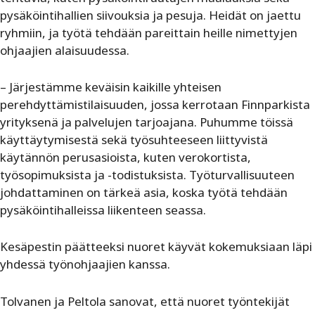
pysäköintihallien siivouksia ja pesuja. Heidät on jaettu
ryhmiin, ja työtä tehdään pareittain heille nimettyjen
ohjaajien alaisuudessa.
– Järjestämme keväisin kaikille yhteisen
perehdyttämistilaisuuden, jossa kerrotaan Finnparkista
yrityksenä ja palvelujen tarjoajana. Puhumme töissä
käyttäytymisestä sekä työsuhteeseen liittyvistä
käytännön perusasioista, kuten verokortista,
työsopimuksista ja -todistuksista. Työturvallisuuteen
johdattaminen on tärkeä asia, koska työtä tehdään
pysäköintihalleissa liikenteen seassa.
Kesäpestin päätteeksi nuoret käyvät kokemuksiaan läpi
yhdessä työnohjaajien kanssa.
Tolvanen ja Peltola sanovat, että nuoret työntekijät