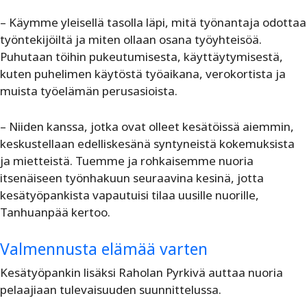
– Käymme yleisellä tasolla läpi, mitä työnantaja odottaa
työntekijöiltä ja miten ollaan osana työyhteisöä.
Puhutaan töihin pukeutumisesta, käyttäytymisestä,
kuten puhelimen käytöstä työaikana, verokortista ja
muista työelämän perusasioista.
– Niiden kanssa, jotka ovat olleet kesätöissä aiemmin,
keskustellaan edelliskesänä syntyneistä kokemuksista
ja mietteistä. Tuemme ja rohkaisemme nuoria
itsenäiseen työnhakuun seuraavina kesinä, jotta
kesätyöpankista vapautuisi tilaa uusille nuorille,
Tanhuanpää kertoo.
Valmennusta elämää varten
Kesätyöpankin lisäksi Raholan Pyrkivä auttaa nuoria
pelaajiaan tulevaisuuden suunnittelussa.