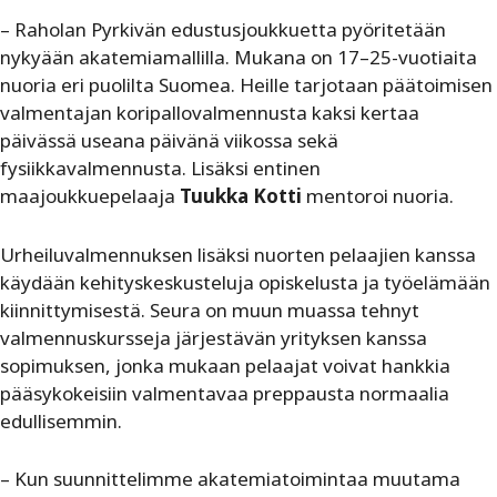
– Raholan Pyrkivän edustusjoukkuetta pyöritetään
nykyään akatemiamallilla. Mukana on 17–25-vuotiaita
nuoria eri puolilta Suomea. Heille tarjotaan päätoimisen
valmentajan koripallovalmennusta kaksi kertaa
päivässä useana päivänä viikossa sekä
fysiikkavalmennusta. Lisäksi entinen
maajoukkuepelaaja
Tuukka Kotti
mentoroi nuoria.
Urheiluvalmennuksen lisäksi nuorten pelaajien kanssa
käydään kehityskeskusteluja opiskelusta ja työelämään
kiinnittymisestä. Seura on muun muassa tehnyt
valmennuskursseja järjestävän yrityksen kanssa
sopimuksen, jonka mukaan pelaajat voivat hankkia
pääsykokeisiin valmentavaa preppausta normaalia
edullisemmin.
– Kun suunnittelimme akatemiatoimintaa muutama