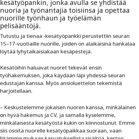
kesätyöpankin, jonka avulla se yhdistää
nuoria ja työnantajia toisiinsa ja opettaa
nuorille työnhaun ja työelämän
pelisääntöjä.
Tutustu ja tienaa -kesätyöpankki perustettiin seuran
15–17-vuotiaille nuorille, joiden on alaikäisinä hankalaa
löytää lyhytaikaisiakaan kesäpestejä.
Kesätöihin haluavat nuoret tekevät ensin
työhakemuksen, joka käydään läpi yhdessä seuran
edustajan kanssa. Myös ansioluettelon tekemistä
harjoitellaan.
– Keskustelemme jokaisen nuoren kanssa, minkälainen
on hyvä hakemus ja CV, ja samalla kyselemme,
minkälaisesta kesätyöstä kukin on kiinnostunut. Emme
siis osoita nuorelle kesätyöpaikkaa suoraan, vaan
liitämme mukaan kasvatuksellista sisältöä, kertoo