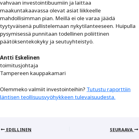
vahvaan investointibuumiin ja laittaa
maakuntakaavassa olevat asiat liikkeelle
mahdollisimman pian. Meillä ei ole varaa jäädä
tyytyväisenä pullistelemaan nykytilanteeseen. Huipulla
pysymisessä punnitaan todellinen poliittinen
päätöksentekokyky ja seutuyhteistyö.
Antti Eskelinen
toimitusjohtaja
Tampereen kauppakamari
Olemmeko valmiit investointeihin?
Tutustu raporttiin
läntisen teollisuusvyöhykkeen tulevaisuudesta.
EDELLINEN
SEURAAVA