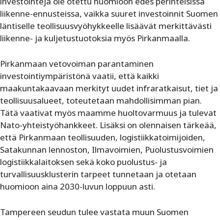
investointeja ole otettu huomioon edes perinteisissä
liikenne-ennusteissa, vaikka suuret investoinnit Suomen
läntiselle teollisuusvyöhykkeelle lisäävät merkittävästi
liikenne- ja kuljetustuotoksia myös Pirkanmaalla.
Pirkanmaan vetovoiman parantaminen
investointiympäristönä vaatii, että kaikki
maakuntakaavaan merkityt uudet infraratkaisut, tiet ja
teollisuusalueet, toteutetaan mahdollisimman pian.
Tätä vaativat myös maamme huoltovarmuus ja tulevat
Nato-yhteistyöhankkeet. Lisäksi on olennaisen tärkeää,
että Pirkanmaan teollisuuden, logistiikkatoimijoiden,
Satakunnan lennoston, Ilmavoimien, Puolustusvoimien
logistiikkalaitoksen sekä koko puolustus- ja
turvallisuusklusterin tarpeet tunnetaan ja otetaan
huomioon aina 2030-luvun loppuun asti.
Tampereen seudun tulee vastata muun Suomen