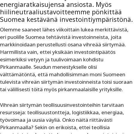
energiaratkaisujensa ansiosta. Myös
hiilineutraaliustavoitteemme pönkittää
Suomea kestävänä investointiympäristönä.
Olemme saaneet lähes viikoittain lukea merkittävistä,
eri puolille Suomea tehtävistä investoinneista, joita
markkinoidaan perustellusti osana vihreää siirtymää.
Harmillista vain, ettei yksikään investointipäätös
esimerkiksi vetyyn ja tuulivoimaan kohdistu
Pirkanmaalle. Seudun menestykselle olisi
välttämätöntä, että mahdollisimman moni Suomeen
tulevista vihreän siirtymän investoinneista toisi suoraan
tai välillisesti töitä myös pirkanmaalaisille yrityksille.
Vihreän siirtymän teollisuusinvestointeihin tarvitaan
resursseja: teollisuustontteja, logistiikkaa, energiaa,
työvoimaa ja uusia väyliä. Onko näitä riittävästi
Pirkanmaalla? Sekin on erikoista, ettei teollisia