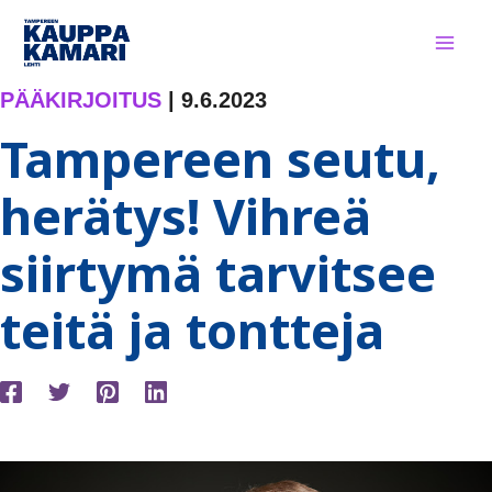
Siirry
sisältöön
PÄÄKIRJOITUS
|
9.6.2023
Tampereen seutu,
herätys! Vihreä
siirtymä tarvitsee
teitä ja tontteja