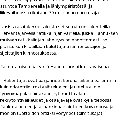
asuntoa Tampereella ja lähiympäristössä, ja
liikevaihdossa rikotaan 70 miljoonan euron raja.
Uusista asuinkerrostaloista seitsemän on rakenteilla
Hervantajärvellä ratikkalinjan varrella. Jukka Hannuksen
mukaan ratikkalinjan läheisyys on ehdottomasti iso
plussa, kun kilpaillaan kuluttaja-asunnonostajien ja
sijoittajien kiinnostuksesta.
Rakentamisen näkymiä Hannus arvioi luottavaisena.
– Rakentajat ovat pärjänneet korona-aikana paremmin
kuin odotettiin, toki vaihtelua on. Jatkeella ei ole
työvoimapulaa ainakaan nyt, mutta alan
rekrytointivaikeudet ja osaajavaje ovat kyllä tiedossa.
Raaka-aineiden ja alihankinnan hintojen kova nousu ja
monien tuotteiden pitkiksi venyneet toimitusajat