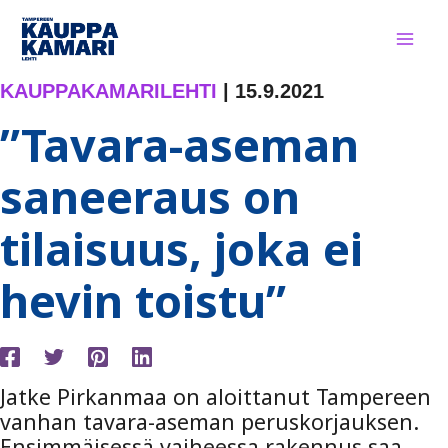
Siirry
sisältöön
KAUPPAKAMARILEHTI
|
15.9.2021
”Tavara-aseman
saneeraus on
tilaisuus, joka ei
hevin toistu”
Jatke Pirkanmaa on aloittanut Tampereen
vanhan tavara-aseman peruskorjauksen.
Ensimmäisessä vaiheessa rakennus saa