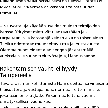
Rakennuksen päävuokralaiseksi on tulossa Gofore Oyj.
Myös Jatke Pirkanmaa on varannut talosta uudet
toimitilat.
– Neuvotteluja käydään useiden muiden toimijoiden
kanssa. Yritykset miettivät tilankäyttöään ja -
tarpeitaan, sillä koronanjälkeinen aika on toisenlainen.
Tiloilta odotetaan muunneltavuutta ja joustavuutta.
Olemme huomioineet ajan hengen järjestämällä
vuokralaisille suunnittelutyöpajoja, Hannus sanoo.
Rakentamisen vauhti ei hyydy
Tampereella
Tavara-aseman kehittämistä Hannus pitää harvinaisena
tilaisuutena ja vastapainona normaalille toiminnalle,
joka tosin on ollut Jatke Pirkanmaalle tänä vuonna
ennätyksellisen vauhdikas.
– Meillä on loppuvuoden aikana rakenteilla noin 900