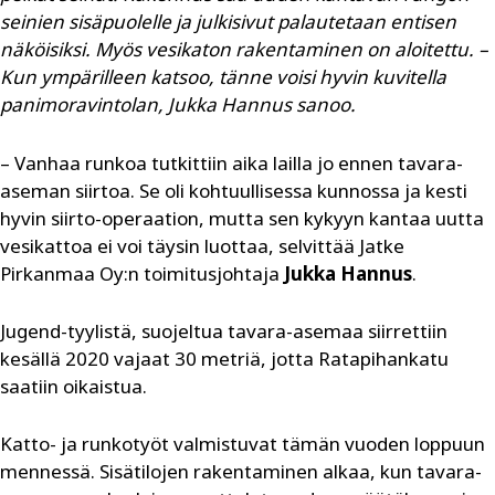
seinien sisäpuolelle ja julkisivut palautetaan entisen
näköisiksi. Myös vesikaton rakentaminen on aloitettu. –
Kun ympärilleen katsoo, tänne voisi hyvin kuvitella
panimoravintolan, Jukka Hannus sanoo.
– Vanhaa runkoa tutkittiin aika lailla jo ennen tavara-
aseman siirtoa. Se oli kohtuullisessa kunnossa ja kesti
hyvin siirto-operaation, mutta sen kykyyn kantaa uutta
vesikattoa ei voi täysin luottaa, selvittää Jatke
Pirkanmaa Oy:n toimitusjohtaja
Jukka Hannus
.
Jugend-tyylistä, suojeltua tavara-asemaa siirrettiin
kesällä 2020 vajaat 30 metriä, jotta Ratapihankatu
saatiin oikaistua.
Katto- ja runkotyöt valmistuvat tämän vuoden loppuun
mennessä. Sisätilojen rakentaminen alkaa, kun tavara-