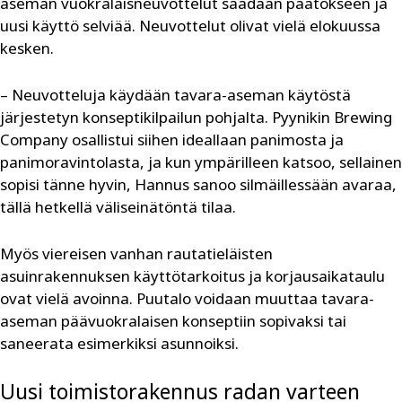
aseman vuokralaisneuvottelut saadaan päätökseen ja
uusi käyttö selviää. Neuvottelut olivat vielä elokuussa
kesken.
– Neuvotteluja käydään tavara-aseman käytöstä
järjestetyn konseptikilpailun pohjalta. Pyynikin Brewing
Company osallistui siihen ideallaan panimosta ja
panimoravintolasta, ja kun ympärilleen katsoo, sellainen
sopisi tänne hyvin, Hannus sanoo silmäillessään avaraa,
tällä hetkellä väliseinätöntä tilaa.
Myös viereisen vanhan rautatieläisten
asuinrakennuksen käyttötarkoitus ja korjausaikataulu
ovat vielä avoinna. Puutalo voidaan muuttaa tavara-
aseman päävuokralaisen konseptiin sopivaksi tai
saneerata esimerkiksi asunnoiksi.
Uusi toimistorakennus radan varteen