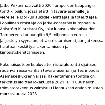
Jatke Pirkanmaa voitti 2020 Tampereen kaupungin
tonttikilpailun, jossa etsittiin tavara-asemalle ja
viereiselle Morkun aukiolle kehittäjää ja toteuttajaa.
Lopullinen omistaja on Jatke-konsernin kumppani A.
Ahlström Kiinteistöt Oy, joka lunasti kokonaisuuden
Tampereen kaupungilta 6,5 miljoonalla eurolla.
Järjestelyn syynä on, että omistamisen sijaan Jatkeessa
halutaan keskittyä rakentamiseen ja
kiinteistökehittämiseen.
Kokonaisuuteen kuuluva toimistotalotontti sijaitsee
radanvarressa vanhan tavara-aseman ja Technopolis
Asemakeskuksen välissä. Rakentaminen tontilla on
tarkoitus aloittaa lokakuussa 2021 ja 11 000 neliön
toimistorakennus valmistuu Hannuksen arvion mukaan
marraskuussa 2023.