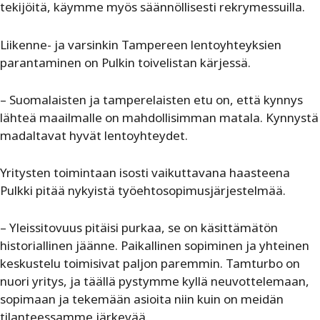
tekijöitä, käymme myös säännöllisesti rekrymessuilla.
Liikenne- ja varsinkin Tampereen lentoyhteyksien
parantaminen on Pulkin toivelistan kärjessä.
– Suomalaisten ja tamperelaisten etu on, että kynnys
lähteä maailmalle on mahdollisimman matala. Kynnystä
madaltavat hyvät lentoyhteydet.
Yritysten toimintaan isosti vaikuttavana haasteena
Pulkki pitää nykyistä työehtosopimusjärjestelmää.
– Yleissitovuus pitäisi purkaa, se on käsittämätön
historiallinen jäänne. Paikallinen sopiminen ja yhteinen
keskustelu toimisivat paljon paremmin. Tamturbo on
nuori yritys, ja täällä pystymme kyllä neuvottelemaan,
sopimaan ja tekemään asioita niin kuin on meidän
tilanteessamme järkevää.