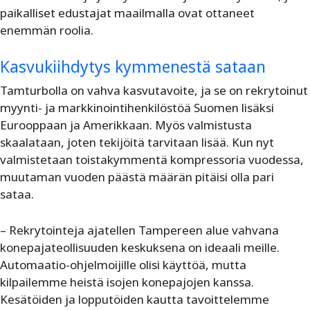
paikalliset edustajat maailmalla ovat ottaneet
enemmän roolia.
Kasvukiihdytys kymmenestä sataan
Tamturbolla on vahva kasvutavoite, ja se on rekrytoinut
myynti- ja markkinointihenkilöstöä Suomen lisäksi
Eurooppaan ja Amerikkaan. Myös valmistusta
skaalataan, joten tekijöitä tarvitaan lisää. Kun nyt
valmistetaan toistakymmentä kompressoria vuodessa,
muutaman vuoden päästä määrän pitäisi olla pari
sataa.
– Rekrytointeja ajatellen Tampereen alue vahvana
konepajateollisuuden keskuksena on ideaali meille.
Automaatio-ohjelmoijille olisi käyttöä, mutta
kilpailemme heistä isojen konepajojen kanssa.
Kesätöiden ja lopputöiden kautta tavoittelemme