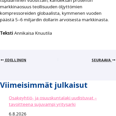
tuplaaminen vuosittain; kahdeksan prosentin
markkinaosuus teollisuuden öljyttömien
kompressoreiden globaalista, kymmenen vuoden
päästä 5–6 miljardin dollarin arvoisesta markkinasta.
Teksti
Annikaisa Knuutila
EDELLINEN
SEURAAVA
Viimeisimmät julkaisut
Osakeyhtiö- ja osuuskuntalaki uudistuvat –
tavoitteena sujuvampi yritysarki
6.8.2026