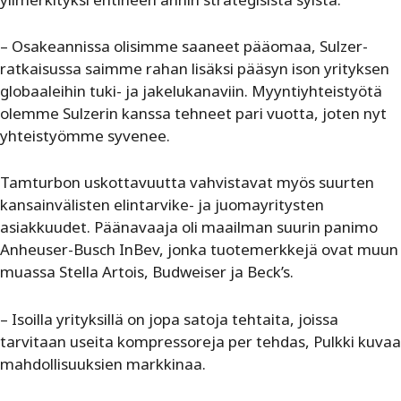
– Osakeannissa olisimme saaneet pääomaa, Sulzer-
ratkaisussa saimme rahan lisäksi pääsyn ison yrityksen
globaaleihin tuki- ja jakelukanaviin. Myyntiyhteistyötä
olemme Sulzerin kanssa tehneet pari vuotta, joten nyt
yhteistyömme syvenee.
Tamturbon uskottavuutta vahvistavat myös suurten
kansainvälisten elintarvike- ja juomayritysten
asiakkuudet. Päänavaaja oli maailman suurin panimo
Anheuser-Busch InBev, jonka tuotemerkkejä ovat muun
muassa Stella Artois, Budweiser ja Beck’s.
– Isoilla yrityksillä on jopa satoja tehtaita, joissa
tarvitaan useita kompressoreja per tehdas, Pulkki kuvaa
mahdollisuuksien markkinaa.