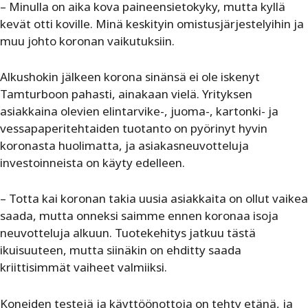
– Minulla on aika kova paineensietokyky, mutta kyllä
kevät otti koville. Minä keskityin omistusjärjestelyihin ja
muu johto koronan vaikutuksiin.
Alkushokin jälkeen korona sinänsä ei ole iskenyt
Tamturboon pahasti, ainakaan vielä. Yrityksen
asiakkaina olevien elintarvike-, juoma-, kartonki- ja
vessapaperitehtaiden tuotanto on pyörinyt hyvin
koronasta huolimatta, ja asiakasneuvotteluja
investoinneista on käyty edelleen.
– Totta kai koronan takia uusia asiakkaita on ollut vaikea
saada, mutta onneksi saimme ennen koronaa isoja
neuvotteluja alkuun. Tuotekehitys jatkuu tästä
ikuisuuteen, mutta siinäkin on ehditty saada
kriittisimmät vaiheet valmiiksi.
Koneiden testejä ja käyttöönottoja on tehty etänä, ja