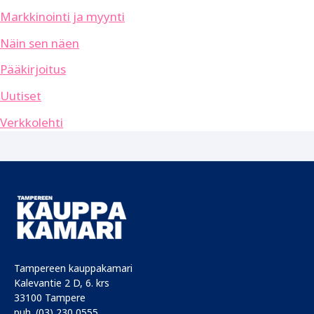
Markkinointi ja myynti
Näin sen näen
Pääkirjoitus
Uutiset
Verkkolehti
Tampereen kauppakamari
Kalevantie 2 D, 6. krs
33100 Tampere
puh. (03) 230 0555