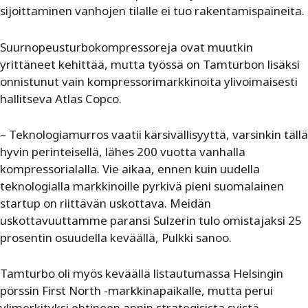
sijoittaminen vanhojen tilalle ei tuo rakentamispaineita.
Suurnopeusturbokompressoreja ovat muutkin
yrittäneet kehittää, mutta työssä on Tamturbon lisäksi
onnistunut vain kompressorimarkkinoita ylivoimaisesti
hallitseva Atlas Copco.
– Teknologiamurros vaatii kärsivällisyyttä, varsinkin tällä
hyvin perinteisellä, lähes 200 vuotta vanhalla
kompressorialalla. Vie aikaa, ennen kuin uudella
teknologialla markkinoille pyrkivä pieni suomalainen
startup on riittävän uskottava. Meidän
uskottavuuttamme paransi Sulzerin tulo omistajaksi 25
prosentin osuudella keväällä, Pulkki sanoo.
Tamturbo oli myös keväällä listautumassa Helsingin
pörssin First North -markkinapaikalle, mutta perui
ylimerkityksi ehtineen annin strategisista syistä.