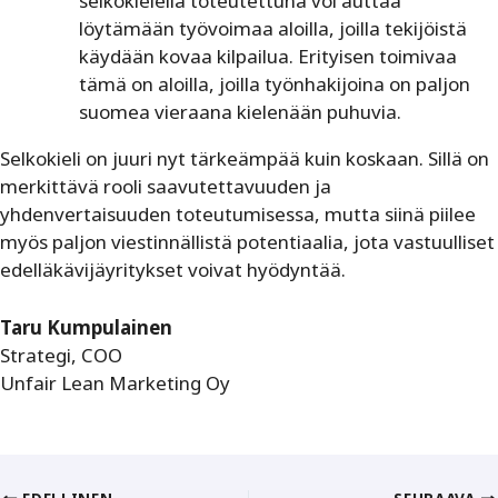
selkokielellä toteutettuna voi auttaa
löytämään työvoimaa aloilla, joilla tekijöistä
käydään kovaa kilpailua. Erityisen toimivaa
tämä on aloilla, joilla työnhakijoina on paljon
suomea vieraana kielenään puhuvia.
Selkokieli on juuri nyt tärkeämpää kuin koskaan. Sillä on
merkittävä rooli saavutettavuuden ja
yhdenvertaisuuden toteutumisessa, mutta siinä piilee
myös paljon viestinnällistä potentiaalia, jota vastuulliset
edelläkävijäyritykset voivat hyödyntää.
Taru Kumpulainen
Strategi, COO
Unfair Lean Marketing Oy
EDELLINEN
SEURAAVA