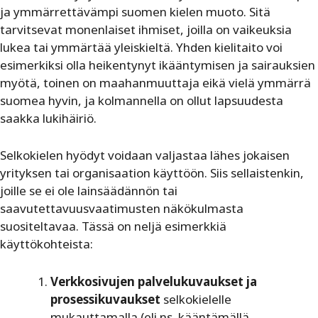
ja ymmärrettävämpi suomen kielen muoto. Sitä
tarvitsevat monenlaiset ihmiset, joilla on vaikeuksia
lukea tai ymmärtää yleiskieltä. Yhden kielitaito voi
esimerkiksi olla heikentynyt ikääntymisen ja sairauksien
myötä, toinen on maahanmuuttaja eikä vielä ymmärrä
suomea hyvin, ja kolmannella on ollut lapsuudesta
saakka lukihäiriö.
Selkokielen hyödyt voidaan valjastaa lähes jokaisen
yrityksen tai organisaation käyttöön. Siis sellaistenkin,
joille se ei ole lainsäädännön tai
saavutettavuusvaatimusten näkökulmasta
suositeltavaa. Tässä on neljä esimerkkiä
käyttökohteista:
Verkkosivujen palvelukuvaukset
ja
prosessikuvaukset
selkokielelle
mukauttamalla (eli ns. kääntämällä