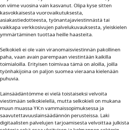
on viime vuosina vain kasvanut. Olipa kyse sitten
kasvokkaisesta vuorovaikutuksesta,
asiakastiedotteesta, työnantajaviestinnästä tai
vaikkapa verkkosivujen palvelukuvauksesta, yleiskielen
ymmärtäminen tuottaa heille haasteita.
Selkokieli ei ole vain viranomaisviestinnän pakollinen
paha, vaan avain parempaan viestintään kaikilla
toimialoilla. Erityisen toimivaa tämä on aloilla, joilla
työnhakijoina on paljon suomea vieraana kielenään
puhuvia.
Lainsäädäntömme ei vielä toistaiseksi velvoita
viestimään selkokielellä, mutta selkokieli on mukana
muun muassa YK:n vammaissopimuksessa ja
saavutettavuuslainsäädännön perusteissa. Laki
digitaalisten palvelujen tarjoamisesta velvoittaa julkista
sektoria sekä osaa yksityisen ja kolmannen sektorin