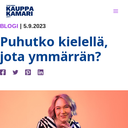
Siirry
sisältöön
BLOGI
|
5.9.2023
Puhutko kielellä,
jota ymmärrän?