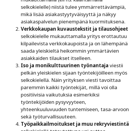
selkokielelle) niistä tulee ymmärrettävämpiä,
mikä lisää asiakastyytyväisyyttä ja näkyy
asiakaspalvelun pienempänä kuormituksena.
Verkkokaupan kuvaustekstit ja tilausohjeet
selkokielelle mukauttamalla yritys erottautuu
kilpailevista verkkokaupoista ja on lähempänä
saada yleiskieltä heikommin ymmärtävien
asiakkaiden tilaukset itselleen.
Iso ja
monikulttuurinen työnantaja
viestii
pelkän yleiskielen sijaan työntekijöilleen myös
selkokielellä. Näin yrityksen viesti tavoittaa
paremmin kaikki työntekijät, millä voi olla
positiivisia vaikutuksia esimerkiksi
työntekijöiden pysyvyyteen,
yhteenkuuluvuuden tuntemiseen, tasa-arvoon
sekä työturvallisuuteen.
Työpaikkailmoitukset ja muu rekryviestintä