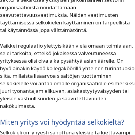
organisaatioista noudattamaan
saavutettavuusvaatimuksia. Näiden vaatimusten
täyttämisessä selkokielen käyttäminen on tarpeellista
tai käytännössä jopa välttämätöntä.
Vaikkei regulaatio ylettyisikään vielä omaan toimialaan,
se ei tarkoita, etteikö jokaisessa valveutuneessa
yrityksessä olisi oiva aika pysähtyä asian äärelle. On
hyvä ainakin käydä kollegaköörillä yhteinen turinatuokio
siitä, millaista lisäarvoa sisältöjen tuottaminen
selkokielelle voi antaa omalle organisaatiolle esimerkiksi
juuri työnantajamielikuvan, asiakastyytyväisyyden tai
yleisen vastuullisuuden ja saavutettavuuden
näkökulmasta.
Miten yritys voi hyödyntää selkokieltä?
Selkokieli on lyhyesti sanottuna yleiskieltä luettavampi