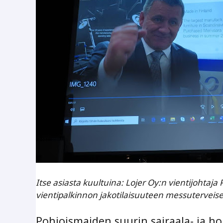
Itse asiasta kuultuina: Lojer Oy:n vientijohtaja P
vientipalkinnon jakotilaisuuteen messuterveis
Pohjoismaiden suurin sairaala- ja ho