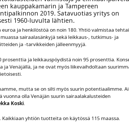
reen kauppakamarin ja Tampereen
ipalkinnon 2019. Satavuotias yritys on
esti 1960-luvulta lähtien.
a euroa ja henkilöstöä on noin 180. Yhtiö valmistaa tehtai
uassa sairaalasänkyjä sekä leikkaus-, tutkimus- ja
aitteiden ja -tarvikkeiden jälleenmyyjä.
0 prosenttia ja leikkauspöydistä noin 95 prosenttia. Kons
sa ja Venäjällä, ja ne ovat myös liikevaihdoltaan suurimm
etoisesti.
kkinamme, mutta se on silti myös suurin potentiaalimme.
 vuonna olla Venäjän suurin sairaalakalusteiden
ekka Koski
.
. Kaikkiaan yhtiön tuotteita on käytössä 115 maassa.