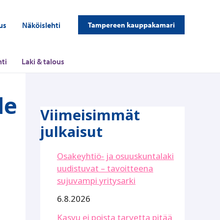
us
Näköislehti
Tampereen kauppakamari
ti
Laki & talous
le
Viimeisimmät
julkaisut
Osakeyhtiö- ja osuuskuntalaki
uudistuvat – tavoitteena
sujuvampi yritysarki
6.8.2026
Kasvu ei poista tarvetta pitää