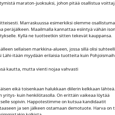
tymistä maraton-juoksuksi, johon pitää osallistua voittaj
itteisesti. Marraskuussa esimerkiksi olemme osallistum
taa peräjälkeen. Maailmalla kannattaa esiintyä vähän is
tykselle. Kyllä ne tuotteetkin sitten tekevät kauppansa.
leen sellaisen markkina-alueen, jossa sillä olisi suhteell
si Lähi-itään myydään erilaisia tuotteita kuin Pohjoismaih
nsä kautta, mutta vienti nojaa vahvasti
äisen eikä toisenkaan halukkaan diilerin kelkkaan lähteä
yritys- kuin henkilötasolla. On erittäin vaikeaa löytää
itselle sopivin. Happotestimme on kutsua kandidaatit
taaseen ja sen jälkeen ostamaan demotuote. Harva on 
simmistakin kolkista.