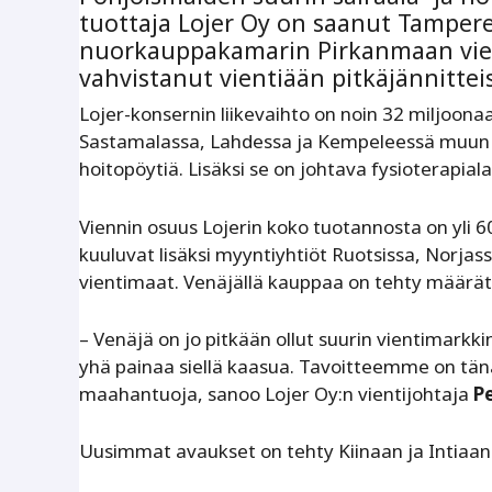
tuottaja Lojer Oy on saanut Tampe
nuorkauppakamarin Pirkanmaan vient
vahvistanut vientiään pitkäjännitteis
Lojer-konsernin liikevaihto on noin 32 miljoona
Sastamalassa, Lahdessa ja Kempeleessä muun m
hoitopöytiä. Lisäksi se on johtava fysioterapial
Viennin osuus Lojerin koko tuotannosta on yli 6
kuuluvat lisäksi myyntiyhtiöt Ruotsissa, Norjas
vientimaat. Venäjällä kauppaa on tehty määräti
– Venäjä on jo pitkään ollut suurin vientimar
yhä painaa siellä kaasua. Tavoitteemme on tänä
maahantuoja, sanoo Lojer Oy:n vientijohtaja
P
Uusimmat avaukset on tehty Kiinaan ja Intiaan