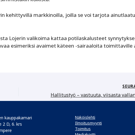
kehittyvillä markkinoilla, joilla se voi tarjota ainutlaatu
ta Lojerin valikoima kattaa potilaskalusteet synnytykse
avaa esimeriksi avaimet käteen -sairaaloita toimittaville 
SEUR
Näköislehti
n kauppakamari
Ilmoitusmyynti
 2 D, 6. krs
Toimitus
mpere
Mediakortti