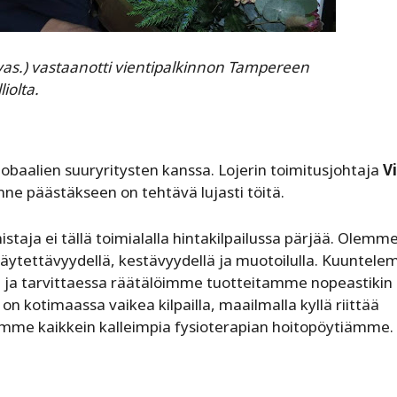
vas.) vastaanotti vientipalkinnon Tampereen
iolta.
obaalien suuryritysten kanssa. Lojerin toimitusjohtaja
Vi
inne päästäkseen on tehtävä lujasti töitä.
taja ei tällä toimialalla hintakilpailussa pärjää. Olemm
 käytettävyydellä, kestävyydellä ja muotoilulla. Kuuntel
la ja tarvittaessa räätälöimme tuotteitamme nopeastikin
 on kotimaassa vaikea kilpailla, maailmalla kyllä riittää
iemme kaikkein kalleimpia fysioterapian hoitopöytiämme.