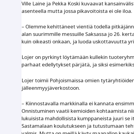
Ville Laine ja Pekka Koski kuvaavat kansainvälis
asenteella mutta jossa pikavoitoista ei ole iloa.
– Olemme kehittäneet vientiä todella pitkäjänn
alan suurimmille messuille Saksassa jo 26. ker
kuin oikeasti onkaan, ja luoda uskottavuutta yri
Lojer on pyrkinyt löytämään kullekin tuoteryhmäl
parhaat edellytykset pärjätä, ja siksi esimerkik
Lojer toimii Pohjoismaissa omien tytäryhtiöide
jälleenmyyjäverkostoon.
– Kiinnostavalla markkinalla ei kannata ensimm
Onnistuminen vaatii kemioiden kohtaamista niin 
lukuisista mahdollisista kumppaneista juuri se 
Sastamalaan koulutukseen ja tutustumaan teh
valmis. Mutta on meillä käyty maapallon kaukai