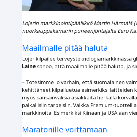
Lojerin markkinointipäällikkö Martin Härmälä (
nuorkauppakamarin puheenjohtajalta Eero Kall
Maailmalle pitää haluta
Lojer kilpailee terveysteknologiamarkkinassa gl
Laine
sanoo, että maailmalle pitää haluta, ja s
– Totesimme jo varhain, että suomalainen valmis
kehittäneet kilpailuetua esimerkiksi laitteiden
myös kansainvälisiä asiakkaita herkällä korval
paikallisiin tarpeisiin. Vaikka Premium-tuotteilla
markkinoita. Esimerkiksi Kiinaan ja USA:aan v
Maratonille voittamaan