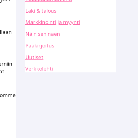
Laki & talous
Markkinointi ja myynti
llaan
Näin sen näen
Pääkirjoitus
Uutiset
erniin
Verkkolehti
at
 Aiomme