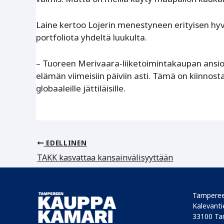
Laine kertoo Lojerin menestyneen erityisen hyvin 
portfoliota yhdeltä luukulta.
– Tuoreen Merivaara-liiketoimintakaupan ansios
elämän viimeisiin päiviin asti. Tämä on kiinnost
globaaleille jättiläisille.
EDELLINEN
TAKK kasvattaa kansainvälisyyttään
Tamperee
Kalevantie
33100 Ta