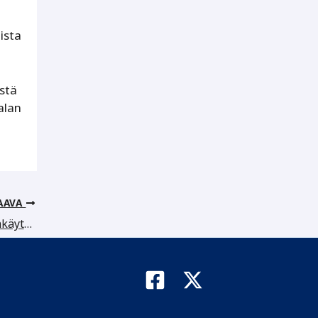
ista
stä
alan
AAVA
Hallitustyö – vastuuta, viisasta vallankäyttöä ja iloista kehittämistä