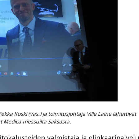
ekka Koski (vas.) ja toimitusjohtaja Ville Laine lähettivät
et Medica-messuilta Saksasta.
itokalusteiden valmistaja ja elinkaaripalvel