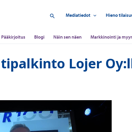
Hae
Mediatiedot
Hieno tilaisu
Pääkirjoitus
Blogi
Näin sen näen
Markkinointi ja myyn
ipalkinto Lojer Oy:l