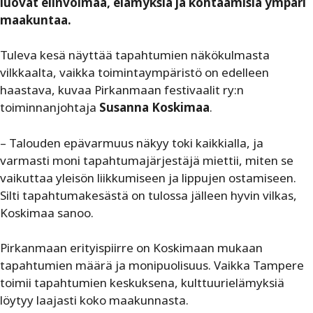
luovat elinvoimaa, elämyksiä ja kohtaamisia ympäri
maakuntaa.
Tuleva kesä näyttää tapahtumien näkökulmasta
vilkkaalta, vaikka toimintaympäristö on edelleen
haastava, kuvaa Pirkanmaan festivaalit ry:n
toiminnanjohtaja
Susanna Koskimaa
.
– Talouden epävarmuus näkyy toki kaikkialla, ja
varmasti moni tapahtumajärjestäjä miettii, miten se
vaikuttaa yleisön liikkumiseen ja lippujen ostamiseen.
Silti tapahtumakesästä on tulossa jälleen hyvin vilkas,
Koskimaa sanoo.
Pirkanmaan erityispiirre on Koskimaan mukaan
tapahtumien määrä ja monipuolisuus. Vaikka Tampere
toimii tapahtumien keskuksena, kulttuurielämyksiä
löytyy laajasti koko maakunnasta.