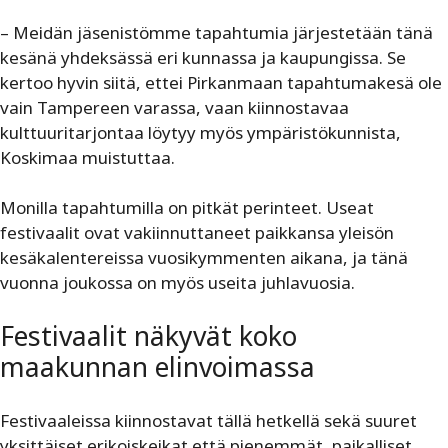
– Meidän jäsenistömme tapahtumia järjestetään tänä
kesänä yhdeksässä eri kunnassa ja kaupungissa. Se
kertoo hyvin siitä, ettei Pirkanmaan tapahtumakesä ole
vain Tampereen varassa, vaan kiinnostavaa
kulttuuritarjontaa löytyy myös ympäristökunnista,
Koskimaa muistuttaa.
Monilla tapahtumilla on pitkät perinteet. Useat
festivaalit ovat vakiinnuttaneet paikkansa yleisön
kesäkalentereissa vuosikymmenten aikana, ja tänä
vuonna joukossa on myös useita juhlavuosia.
Festivaalit näkyvät koko
maakunnan elinvoimassa
Festivaaleissa kiinnostavat tällä hetkellä sekä suuret
yksittäiset erikoiskeikat että pienemmät, paikalliset