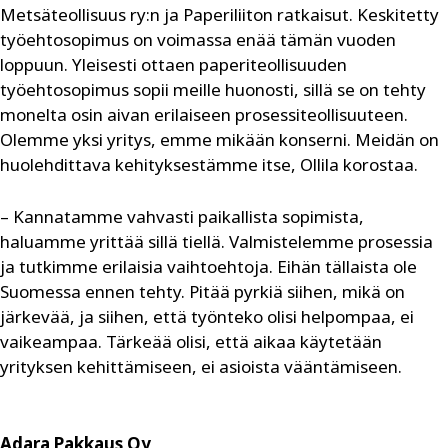
Metsäteollisuus ry:n ja Paperiliiton ratkaisut. Keskitetty
työehtosopimus on voimassa enää tämän vuoden
loppuun. Yleisesti ottaen paperiteollisuuden
työehtosopimus sopii meille huonosti, sillä se on tehty
monelta osin aivan erilaiseen prosessiteollisuuteen.
Olemme yksi yritys, emme mikään konserni. Meidän on
huolehdittava kehityksestämme itse, Ollila korostaa.
– Kannatamme vahvasti paikallista sopimista,
haluamme yrittää sillä tiellä. Valmistelemme prosessia
ja tutkimme erilaisia vaihtoehtoja. Eihän tällaista ole
Suomessa ennen tehty. Pitää pyrkiä siihen, mikä on
järkevää, ja siihen, että työnteko olisi helpompaa, ei
vaikeampaa. Tärkeää olisi, että aikaa käytetään
yrityksen kehittämiseen, ei asioista vääntämiseen.
Adara Pakkaus Oy