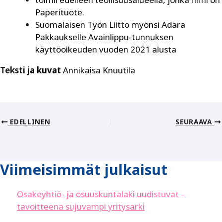
Paperituote.
Suomalaisen Työn Liitto myönsi Adara
Pakkaukselle Avainlippu-tunnuksen
käyttöoikeuden vuoden 2021 alusta
Teksti
ja
kuvat
Annikaisa Knuutila
EDELLINEN
SEURAAVA
Viimeisimmät julkaisut
Osakeyhtiö- ja osuuskuntalaki uudistuvat –
tavoitteena sujuvampi yritysarki