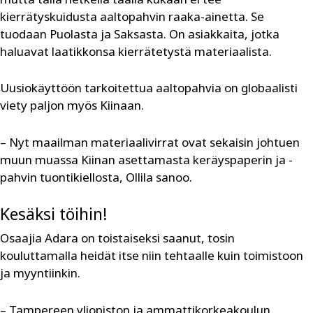
kierrätyskuidusta aaltopahvin raaka-ainetta. Se
tuodaan Puolasta ja Saksasta. On asiakkaita, jotka
haluavat laatikkonsa kierrätetystä materiaalista.
Uusiokäyttöön tarkoitettua aaltopahvia on globaalisti
viety paljon myös Kiinaan.
– Nyt maailman materiaalivirrat ovat sekaisin johtuen
muun muassa Kiinan asettamasta keräyspaperin ja -
pahvin tuontikiellosta, Ollila sanoo.
Kesäksi töihin!
Osaajia Adara on toistaiseksi saanut, tosin
kouluttamalla heidät itse niin tehtaalle kuin toimistoon
ja myyntiinkin.
– Tampereen yliopiston ja ammattikorkeakoulun