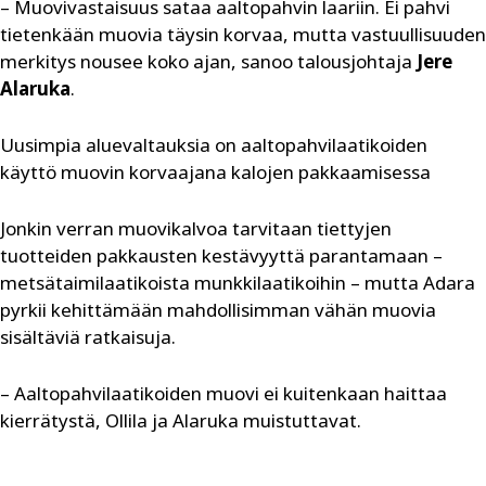
– Muovivastaisuus sataa aaltopahvin laariin. Ei pahvi
tietenkään muovia täysin korvaa, mutta vastuullisuuden
merkitys nousee koko ajan, sanoo talousjohtaja
Jere
Alaruka
.
Uusimpia aluevaltauksia on aaltopahvilaatikoiden
käyttö muovin korvaajana kalojen pakkaamisessa
Jonkin verran muovikalvoa tarvitaan tiettyjen
tuotteiden pakkausten kestävyyttä parantamaan –
metsätaimilaatikoista munkkilaatikoihin – mutta Adara
pyrkii kehittämään mahdollisimman vähän muovia
sisältäviä ratkaisuja.
– Aaltopahvilaatikoiden muovi ei kuitenkaan haittaa
kierrätystä, Ollila ja Alaruka muistuttavat.