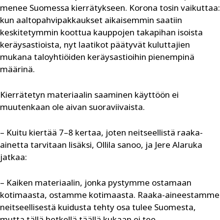
menee Suomessa kierrätykseen. Korona tosin vaikuttaa:
kun aaltopahvipakkaukset aikaisemmin saatiin
keskitetymmin koottua kauppojen takapihan isoista
keräysastioista, nyt laatikot päätyvät kuluttajien
mukana taloyhtiöiden keräysastioihin pienempinä
määrinä.
Kierrätetyn materiaalin saaminen käyttöön ei
muutenkaan ole aivan suoraviivaista.
– Kuitu kiertää 7–8 kertaa, joten neitseellistä raaka-
ainetta tarvitaan lisäksi, Ollila sanoo, ja Jere Alaruka
jatkaa:
– Kaiken materiaalin, jonka pystymme ostamaan
kotimaasta, ostamme kotimaasta. Raaka-aineestamme
neitseellisestä kuidusta tehty osa tulee Suomesta,
mutta tällä hetkellä täällä kukaan ei tee