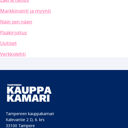
Markkinointi ja myynti
Näin sen näen
Pääkirjoitus
Uutiset
Verkkolehti
Tampereen kauppakamari
Kalevantie 2 D, 6. krs
33100 Tampere