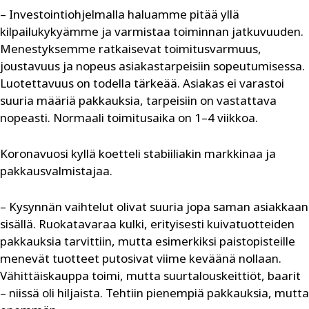
– Investointiohjelmalla haluamme pitää yllä
kilpailukykyämme ja varmistaa toiminnan jatkuvuuden.
Menestyksemme ratkaisevat toimitusvarmuus,
joustavuus ja nopeus asiakastarpeisiin sopeutumisessa.
Luotettavuus on todella tärkeää. Asiakas ei varastoi
suuria määriä pakkauksia, tarpeisiin on vastattava
nopeasti. Normaali toimitusaika on 1–4 viikkoa.
Koronavuosi kyllä koetteli stabiiliakin markkinaa ja
pakkausvalmistajaa.
– Kysynnän vaihtelut olivat suuria jopa saman asiakkaan
sisällä. Ruokatavaraa kulki, erityisesti kuivatuotteiden
pakkauksia tarvittiin, mutta esimerkiksi paistopisteille
menevät tuotteet putosivat viime keväänä nollaan.
Vähittäiskauppa toimi, mutta suurtalouskeittiöt, baarit
– niissä oli hiljaista. Tehtiin pienempiä pakkauksia, mutta