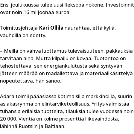
Ensi joulukuussa tulee uusi fleksopainokone. Investoinnit
ovat noin 16 miljoonaa euroa.
Toimitusjohtaja
Kari Ollila
naurahtaa, että kyllä,
vauhdilla on edetty.
– Meillä on vahva luottamus tulevaisuuteen, pakkauksia
tarvitaan aina. Mutta kilpailu on kovaa. Tuotantoa on
tehostettava, sen energiankulutusta sekä syntyvän
jätteen määrää on madallettava ja materiaalikäsittelyä
nopeutettava, hän sanoo.
Adara toimii pääasiassa kotimaisilla markkinoilla, suurin
asiakasryhmä on elintarviketeollisuus. Yritys valmistaa
tuhansia erilaisia tuotteita, tilauksia tulee vuodessa noin
20 000. Vientiä on kolme prosenttia liikevaihdosta,
lähinnä Ruotsiin ja Baltiaan.