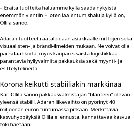
– Eräitä tuotteita haluamme kyllä saada nykyistä
enemmän vientiin – joten laajentumishaluja kyllä on,
Ollila sanoo.
Adaran tuotteet räätälöidään asiakkaalle mittojen sekä
visuaalisten- ja brändi-ilmeiden mukaan. Ne voivat olla
paitsi laatikoita, myös kaupan sisäistä logistiikkaa
parantavia hyllyvalmiita pakkauksia sekä myynti- ja
esittelytelineitä.
Korona keikutti stabiiliakin markkinaa
Kari Ollila sanoo pakkausvalmistajan ”tilanteen” olevan
yleensä stabiili. Adaran liikevaihto on pyörinyt 40
miljoonan euron tuntumassa pitkään. Merkittäviä
kasvuhyppäyksiä Ollila ei ennusta, kannattavaa kasvua
toki haetaan.