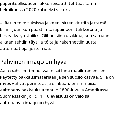
paperiteollisuuden lakko seisautti tehtaat tammi-
helmikuussa 2020 kahdeksi viikoksi.
– Jäätiin toimituksissa jälkeen, sitten kirittiin jättämä
kiinni. Juuri kun päästiin tasapainoon, tuli korona ja
hirveä kysyntäpiikki. Olihan siinä urakkaa, kun samaan
aikaan tehtiin täysillä töitä ja rakennettiin uutta
automaatiojärjestelmää.
Pahvinen imago on hyvä
Aaltopahvi on tonneissa mitattuna maailman eniten
käytetty pakkausmateriaali ja sen suosio kasvaa. Sillä on
myös vahvat perinteet ja elinkaari: ensimmäisiä
aaltopahvipakkauksia tehtiin 1890-luvulla Amerikassa,
Suomessakin jo 1911. Tulevaisuus on valoisa,
aaltopahvin imago on hyvä.