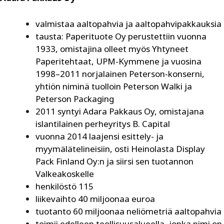
valmistaa aaltopahvia ja aaltopahvipakkauksia
tausta: Paperituote Oy perustettiin vuonna
1933, omistajina olleet myös Yhtyneet
Paperitehtaat, UPM-Kymmene ja vuosina
1998–2011 norjalainen Peterson-konserni,
yhtiön niminä tuolloin Peterson Walki ja
Peterson Packaging
2011 syntyi Adara Pakkaus Oy, omistajana
islantilainen perheyritys B. Capital
vuonna 2014 laajensi esittely- ja
myymälätelineisiin, osti Heinolasta Display
Pack Finland Oy:n ja siirsi sen tuotannon
Valkeakoskelle
henkilöstö 115
liikevaihto 40 miljoonaa euroa
tuotanto 60 miljoonaa neliömetriä aaltopahvia
toimii edelleen teollisuusalueella, jonka nimi on