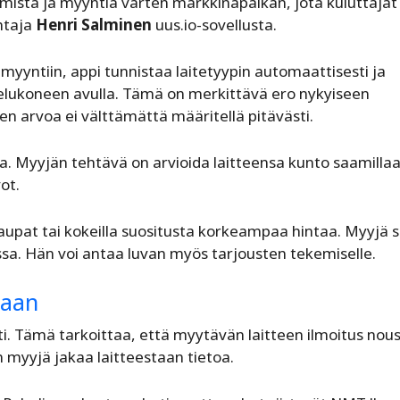
ista ja myyntiä varten markkinapaikan, jota kuluttajat
ohtaja
Henri Salminen
uus.io-sovellusta.
myyntiin, appi tunnistaa laitetyypin automaattisesti ja
telukoneen avulla. Tämä on merkittävä ero nykyiseen
en arvoa ei välttämättä määritellä pitävästi.
a. Myyjän tehtävä on arvioida laitteensa kunto saamilla
ot.
upat tai kokeilla suositusta korkeampaa hintaa. Myyjä si
issa. Hän voi antaa luvan myös tarjousten tekemiselle.
paan
pti. Tämä tarkoittaa, että myytävän laitteen ilmoitus nou
myyjä jakaa laitteestaan tietoa.