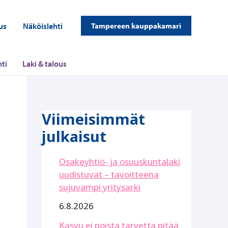
us
Näköislehti
Tampereen kauppakamari
ti
Laki & talous
Viimeisimmät
julkaisut
Osakeyhtiö- ja osuuskuntalaki
uudistuvat – tavoitteena
sujuvampi yritysarki
6.8.2026
Kasvu ei poista tarvetta pitää