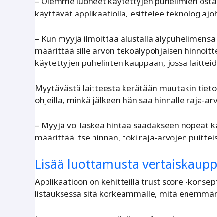
– Olemme luoneet käytettyjen puhelimien ostam
käyttävät applikaatiolla, esittelee teknologiaj
– Kun myyjä ilmoittaa alustalla älypuhelimensa 
määrittää sille arvon tekoälypohjaisen hinnoit
käytettyjen puhelinten kauppaan, jossa laitteid
Myytävästä laitteesta kerätään muutakin tieto
ohjeilla, minkä jälkeen hän saa hinnalle raja-arv
– Myyjä voi laskea hintaa saadakseen nopeat ka
määrittää itse hinnan, toki raja-arvojen puitte
Lisää luottamusta vertaiskaup
Applikaatioon on kehitteillä trust score -konse
listauksessa sitä korkeammalle, mitä enemmän 