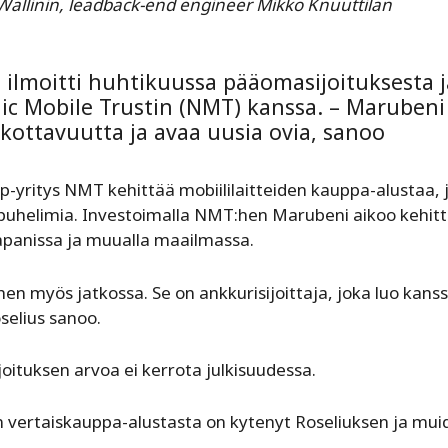
Wallinin, lead­back-end engineer Mikko Knuuttilan
 ilmoitti huhtikuussa pääomasijoituksesta j
c Mobile Trustin (NMT) kanssa. – Marubeni
uskottavuutta ja avaa uusia ovia, sanoo
-yritys NMT kehittää mobiililaitteiden kauppa-alustaa, j
lypuhelimia. Investoimalla NMT:hen Marubeni aikoo kehit
Japanissa ja muualla maailmassa.
hen myös jatkossa. Se on ankkurisijoittaja, joka luo ka
selius sanoo.
ituksen arvoa ei kerrota julkisuudessa.
en vertaiskauppa-alustasta on kytenyt Roseliuksen ja mui