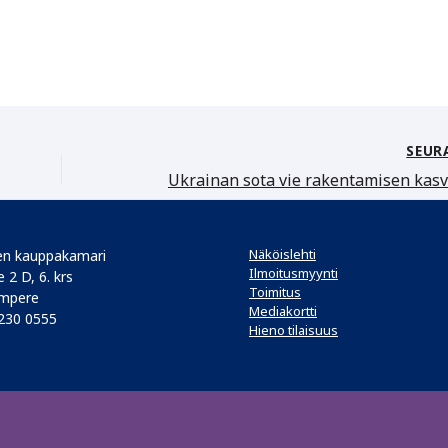
SEUR
Näköislehti
n kauppakamari
Ilmoitusmyynti
 2 D, 6. krs
Toimitus
mpere
Mediakortti
 230 0555
Hieno tilaisuus