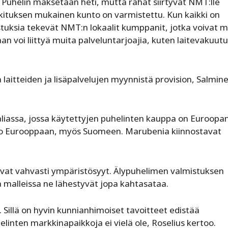
Puhelin maksetaan heti, mutta rahat siirtyvät NMT:lle
luokituksen mukainen kunto on varmistettu. Kun kaikki on
tuksia tekevät NMT:n lokaalit kumppanit, jotka voivat 
an voi liittyä muita palveluntarjoajia, kuten laitevakuut
aitteiden ja lisäpalvelujen myynnistä provision, Salmin
aliassa, jossa käytettyjen puhelinten kauppa on Euroopa
ä koko Eurooppaan, myös Suomeen. Marubenia kiinnostavat
ovat vahvasti ympäristösyyt. Älypuhelimen valmistuksen
sa malleissa ne lähestyvät jopa kahtasataa.
. Sillä on hyvin kunnianhimoiset tavoitteet edistää
elinten markkinapaikkoja ei vielä ole, Roselius kertoo.