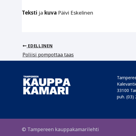
Teksti
ja
kuva
Päivi Eskelinen
EDELLINEN
Poliisi pompottaa taas
Tamperee
Kalevantie
33100 Ta
puh. (03)
© Tampereen kauppakamarilehti