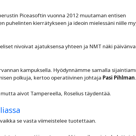
n perustin Piceasoftin vuonna 2012 muutaman entisen
en puhelinten kierrätykseen ja ideoin mielessäni niille my
eliset nivoivat ajatuksensa yhteen ja NMT näki päivänva
 Hervannan kampuksella. Hyödynnämme samalla sijaintia
ymisen polkuja, kertoo operatiivinen johtaja
Pasi Pihlman
.
a, mutta aivot Tampereella, Roselius täydentää.
liassa
ikka se vasta viimeistelee tuotettaan.