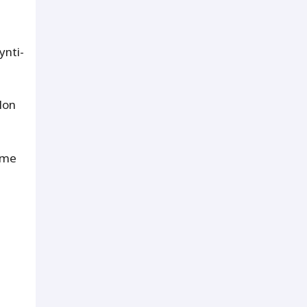
ynti-
lon
mme