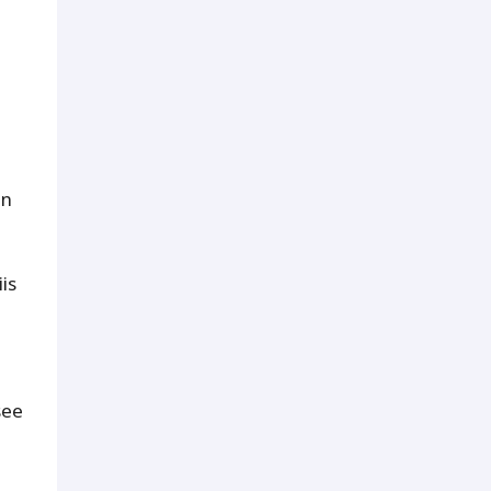
an
is
see