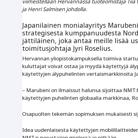
viimeistellään Hervannassa tuoteomistaja Tiia 
ja Henri Salmisen johdolla.
Japanilainen monialayritys Marubeni
strategisesta kumppanuudesta Nordi
jättiläinen, joka antaa meille lisää 
toimitusjohtaja Jyri Roselius.
Hervannan yliopistokampuksella toimiva startup
kuluttajat voivat ostaa ja myydä käytettyjä ä
käytettyjen älypuhelinten vertaismarkkinoita 
– Marubeni on ilmaissut halunsa sijoittaa NMT:
käytettyjen puhelinten globaalia markkinaa, Ro
Osapuolten tekemän sopimuksen mukaisesti sijo
Idea uudenlaisesta käytettyjen mobiililaitteid
NMT:n perustajien mielessä jo pitkään.