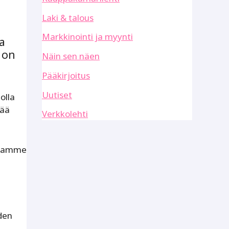
Laki & talous
Markkinointi ja myynti
a
 on
Näin sen näen
Pääkirjoitus
Uutiset
olla
tää
Verkkolehti
nssamme
den