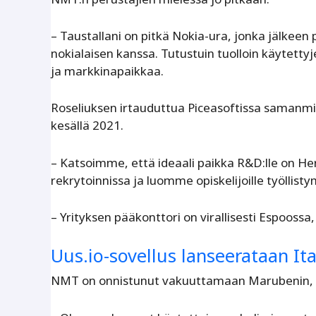
– Taustallani on pitkä Nokia-ura, jonka jälkee
nokialaisen kanssa. Tutustuin tuolloin käytettyj
ja markkinapaikkaa.
Roseliuksen irtauduttua Piceasoftissa samanmi
kesällä 2021.
– Katsoimme, että ideaali paikka R&D:lle on
rekrytoinnissa ja luomme opiskelijoille työllist
– Yrityksen pääkonttori on virallisesti Espooss
Uus.io-sovellus lanseerataan Ita
NMT on onnistunut vakuuttamaan Marubenin, va