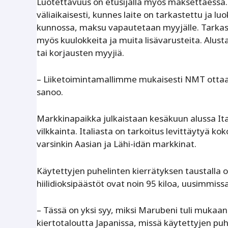
Luotettavuus on etusijalla myös maksettaessa. 
väliaikaisesti, kunnes laite on tarkastettu ja 
kunnossa, maksu vapautetaan myyjälle. Tarkas
myös kuulokkeita ja muita lisävarusteita. Alusta
tai korjausten myyjiä.
– Liiketoimintamallimme mukaisesti NMT ottaa l
sanoo.
Markkinapaikka julkaistaan kesäkuun alussa It
vilkkainta. Ita­liasta on tarkoitus levittäyty
varsinkin Aasian ja Lähi-idän markkinat.
Käytettyjen puhelinten kierrätyksen taustalla 
hiilidioksipäästöt ovat noin 95 kiloa, uusimmis
– Tässä on yksi syy, miksi Marubeni tuli mukaan
kiertotaloutta Japanissa, missä käytettyjen puh