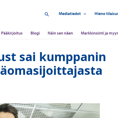
Hae
Mediatiedot
Hieno tilaisu
Pääkirjoitus
Blogi
Näin sen näen
Markkinointi ja myyn
rust sai kumppanin
ääomasijoittajasta