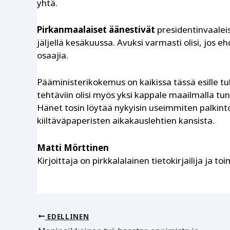
yhtä.
Pirkanmaalaiset äänestivät
presidentinvaaleis
jäljellä kesäkuussa. Avuksi varmasti olisi, jos e
osaajia.
Pääministerikokemus on kaikissa tässä esille tu
tehtäviin olisi myös yksi kappale maailmalla tun
Hänet tosin löytää nykyisin useimmiten palkinto
kiiltäväpaperisten aikakauslehtien kansista.
Matti Mörttinen
Kirjoittaja on pirkkalalainen tietokirjailija ja toi
EDELLINEN