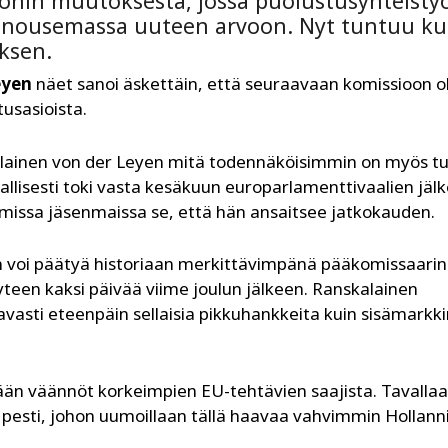
ionin muutoksesta, jossa puolustusyhteistyö
at nousemassa uuteen arvoon. Nyt tuntuu ku
uksen.
eyen
näet sanoi äskettäin, että seuraavaan komissioon ol
usasioista.
ksalainen von der Leyen mitä todennäköisimmin on myös t
allisesti toki vasta kesäkuun europarlamenttivaalien jäl
mmissa jäsenmaissa se, että hän ansaitsee jatkokauden.
 voi päätyä historiaan merkittävimpänä pääkomissaari
isyyteen kaksi päivää viime joulun jälkeen. Ranskalainen
avasti eteenpäin sellaisia pikkuhankkeita kuin sisämarkki
än väännöt korkeimpien EU-tehtävien saajista. Tavalla
pesti, johon uumoillaan tällä haavaa vahvimmin Hollann