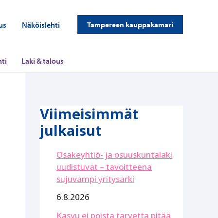
us
Näköislehti
Tampereen kauppakamari
ti
Laki & talous
Viimeisimmät
julkaisut
Osakeyhtiö- ja osuuskuntalaki
uudistuvat – tavoitteena
sujuvampi yritysarki
6.8.2026
Kasvu ei poista tarvetta pitää