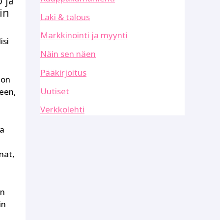
 ja
in
Laki & talous
Markkinointi ja myynti
isi
Näin sen näen
Pääkirjoitus
uon
Uutiset
keen,
Verkkolehti
na
nat,
an
in