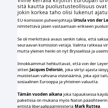
Viime kerralla kirjoitin Euroopan un
sitä kautta puolustusteollisuus ov
jokin korkea taho olisi lukenut ajat
EU-komission puheenjohtaja
Ursula von der L
nimitettävä jäsen vastaamaan erikseen puolust
Se oli merkittävä avaus senkin takia, että sa
seuraavan komission vetäjä. Valinta ratkeaa vir
mutta yleinen henki on nyt Brysselissä ja usei
Innokkaimmat hehkuttavat, että von der Leyen
sitten
Jacques Delorsin
, joka siirtyi ajasta iä
muistetaan vahvana visionäärinä, joka ajoi tait
sosiaalinen Eurooppa ja yhteinen valuutta.
Tämän vuoden aikana
joka tapauksessa käydä
paketissa on mukana myös Naton pääsihteerin 
entistä liberaalipääministeriä
Mark Ruttea
.