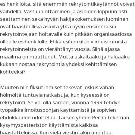
esihenkilöitä, sitä enemmän rekrytointikäytännöt voivat
vaihdella. Vastuun ottaminen ja asioiden loppuun asti
saattaminen sekä hyvän hakijakokemuksen luominen
ovat haasteellisia asioita yhtä hyvin ensimmäisiä
rekrytointejaan hoitavalle kuin pitkään organisaatiossa
olleelle esihenkilölle. Ehkä esihenkilön viimeisimmistä
rekrytoinneista on vierähtänyt vuosia. Siinä ajassa
maailma on muuttunut. Mutta uskaltaako ja haluaako
kukaan nostaa rekrytointia yhdeksi kehittämisen
kohteeksi?
Muuten niin fiksut ihmiset tekevät joskus vähän
hölmöltä tuntuvia ratkaisuja, kun kyseessä on
rekrytointi. Se voi olla saman, vuonna 1999 tehdyn
työpaikkailmoituspohjan käyttämistä ja sopivien
ehdokkaiden odottelua. Tai sen yhden Pertin tekemän
kysymyspatteriston käyttämistä kaikissa
haastatteluissa. Kun vielä viestintäkin unohtuu,