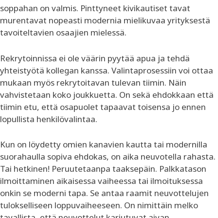
soppahan on valmis. Pinttyneet kivikautiset tavat
murentavat nopeasti modernia mielikuvaa yrityksestä
tavoiteltavien osaajien mielessä.
Rekrytoinnissa ei ole väärin pyytää apua ja tehdä
yhteistyötä kollegan kanssa. Valintaprosessiin voi ottaa
mukaan myös rekrytoitavan tulevan tiimin. Näin
vahvistetaan koko joukkuetta. On sekä ehdokkaan että
tiimin etu, että osapuolet tapaavat toisensa jo ennen
lopullista henkilövalintaa.
Kun on löydetty omien kanavien kautta tai modernilla
suorahaulla sopiva ehdokas, on aika neuvotella rahasta.
Tai hetkinen! Peruutetaanpa taaksepäin. Palkkatason
ilmoittaminen aikaisessa vaiheessa tai ilmoituksessa
onkin se moderni tapa. Se antaa raamit neuvottelujen
tulokselliseen loppuvaiheeseen. On nimittäin melko
tavallista, että neuvottelut kariutuvat aivan