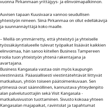
vuonna Pirkanmaan yrittäjyys- ja elinvoimapalkinnon.
Auvisen tapaan Kuusivaara vannoo seudullisen
yhteistyön nimeen. Siinä Pirkanmaa on ollut edelläkävijä
ja suunnannäyttäjä koko maalle.
– Meillä on ymmärretty, että yhteistyö ja yhteiselle
työssäkäyntialueelle tulevat työpaikat lisäävät kaikkien
elinvoimaa, hän sanoo kiitellen Business Tampereen
roolia tuon yhteistyön yhtenä rakentajana ja
avartajana.
Business Kangasala vastaa osin myös kaupungin
viestinnästä. Pääasiallisesti viestintätehtävät liittyvät
matkailuun, yhtiön toiseen päätoimenkuvaan. Sen
ytimessä ovat säännöllinen, kannustava yhteydenpito
alan palvelutuottajiin sekä Visit Kangasala -
matkailusivuston tuottaminen. Sivusto kokoaa yhteen
Kangasalan majapaikat, ravintolat ja tapahtumat