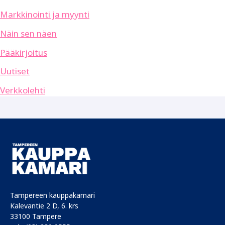
Markkinointi ja myynti
Näin sen näen
Pääkirjoitus
Uutiset
Verkkolehti
Tampereen kauppakamari
Kalevantie 2 D, 6. krs
33100 Tampere