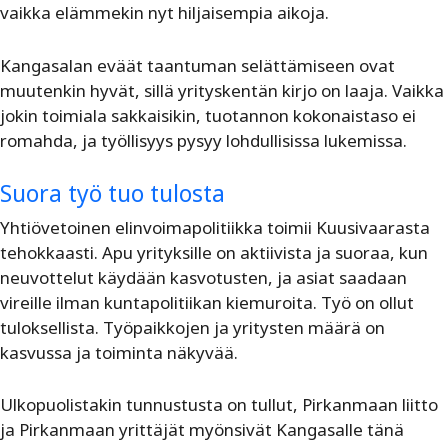
vaikka elämmekin nyt hiljaisempia aikoja.
Kangasalan eväät taantuman selättämiseen ovat
muutenkin hyvät, sillä yrityskentän kirjo on laaja. Vaikka
jokin toimiala sakkaisikin, tuotannon kokonaistaso ei
romahda, ja työllisyys pysyy lohdullisissa lukemissa.
Suora työ tuo tulosta
Yhtiövetoinen elinvoimapolitiikka toimii Kuusivaarasta
tehokkaasti. Apu yrityksille on aktiivista ja suoraa, kun
neuvottelut käydään kasvotusten, ja asiat saadaan
vireille ilman kuntapolitiikan kiemuroita. Työ on ollut
tuloksellista. Työpaikkojen ja yritysten määrä on
kasvussa ja toiminta näkyvää.
Ulkopuolistakin tunnustusta on tullut, Pirkanmaan liitto
ja Pirkanmaan yrittäjät myönsivät Kangasalle tänä