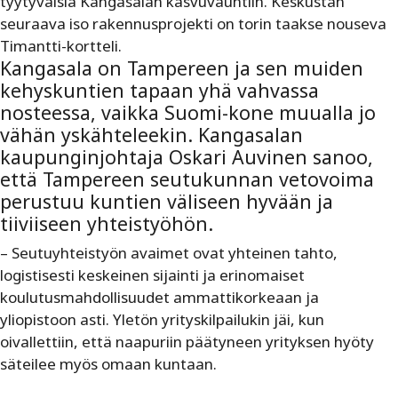
tyytyväisiä Kangasalan kasvuvauhtiin. Keskustan
seuraava iso rakennusprojekti on torin taakse nouseva
Timantti-kortteli.
Kangasala on Tampereen ja sen muiden
kehyskuntien tapaan yhä vahvassa
nosteessa, vaikka Suomi-kone muualla jo
vähän yskähteleekin. Kangasalan
kaupunginjohtaja Oskari Auvinen sanoo,
että Tampereen seutukunnan vetovoima
perustuu kuntien väliseen hyvään ja
tiiviiseen yhteistyöhön.
– Seutuyhteistyön avaimet ovat yhteinen tahto,
logistisesti keskeinen sijainti ja erinomaiset
koulutusmahdollisuudet ammattikorkeaan ja
yliopistoon asti. Yletön yrityskilpailukin jäi, kun
oivallettiin, että naapuriin päätyneen yrityksen hyöty
säteilee myös omaan kuntaan.