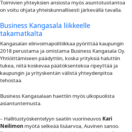
Toimivien yhteyksien ansiosta myös asuntotuotantoa
on voitu ohjata yhteiskunnallisesti järkevällä tavalla.
Business Kangasala liikkeelle
takamatkalta
Kangasalan elinvoimapolitiikkaa pyörittää kaupungin
2018 perustama ja omistama Business Kangasala Oy.
Yhtiöittämiseen päädyttiin, koska yrityksiä haluttiin
tukea, niitä koskevaa päätöksentekoa ripeyttää ja
kaupungin ja yrityskentän välistä yhteydenpitoa
tehostaa.
Business Kangasalaan haettiin myös ulkopuolista
asiantuntemusta.
– Hallitustyöskentelyyn saatiin vuorineuvos
Kari
Neilimon
myötä selkeää lisäarvoa, Auvinen sanoo.