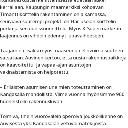
kerrallaan. Kaupungin maamerkiksi kohoavan
Timanttikorttelin rakentaminen on alkamassa,
seuraava suurempi projekti on Harjusolan korttelin
purku ja sen uudissuunnittelu. Myös K-Supermarketin
laajennus on vihdoin edennyt lupavaiheeseen.
Taajamien lisäksi myös maaseudun elinvoimaisuuteen
satsataan. Auvinen kertoo, että uusia rakennuspaikkoja
on kaavoitettu, ja vapaa-ajan asuntojen
vakinaistamista on helpotettu.
– Erilaisten asumisen unelmien toteuttaminen on
Kangasalla mahdollista. Viime vuonna myönsimme 960
huoneistolle rakennusluvan.
Toimiva, tihein vuorovälein operoiva joukkoliikenne on
Auvisesta yksi Kangasalan vetovoimatekijöistä.