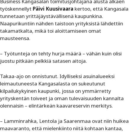
Business Kangasalan toimitusjohtajana alusta alkaen
työskennellyt
Päivi Kuusivaara
kertoo, että Kangasala
tunnetaan yrittäjäystävällisenä kaupunkina.
Naapurikuntiin nähden taistoon yrityksistä lähdettiin
takamatkalta, mikä toi aloittamiseen omat
mausteensa.
– Työtunteja on tehty hurja määrä – vähän kuin olisi
juostu pitkään pelkkiä satasen aitoja.
Takaa-ajo on onnistunut. Idylliseksi asuinalueeksi
leimautuneesta Kangasalasta on sukeutunut
kilpailukykyinen kaupunki, jossa on ymmärretty
yrityskentän toiveet ja oman tulevaisuuden kannalta
olennaisin – elintärkeän kaavareservin merkitys.
– Lamminrahka, Lentola ja Saarenmaa ovat niin huikea
maavaranto, että mielenkiinto niitä kohtaan kantaa,