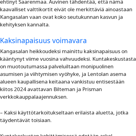
ehtinyt Saarenmaa. Auvinen tähdentää, että nämä
kaavalliset valttikortit eivät ole merkittäviä ainoastaan
Kangasalan vaan ovat koko seutukunnan kasvun ja
kehityksen kannalta.
Kaksinapaisuus voimavara
Kangasalan heikkoudeksi mainittu kaksinapaisuus on
kääntynyt viime vuosina vahvuudeksi. Kuntakeskustasta
on muotoutumassa palveluiltaan monipuolinen
asumisen ja viihtymisen vyöhyke, ja Lentolan asema
alueen kaupallisena keitaana vankistuu entisestään
kiitos 2024 avattavan Bilteman ja Prisman
verkkokauppalaajennuksen.
– Kaksi käyttötarkoitukseltaan erilaista aluetta, jotka
täydentävät toisiaan.
Kuntakeskustan kehittämisessä edetään askel