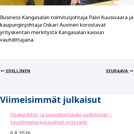
Business Kangasalan toimitusjohtaja Päivi Kuusivaara ja
kaupunginjohtaja Oskari Auvinen korostavat
yrityskentän merkitystä Kangasalan kasvun
vauhdittajana.
EDELLINEN
SEURAAVA
Viimeisimmät julkaisut
Osakeyhtiö- ja osuuskuntalaki uudistuvat –
tavoitteena sujuvampi yritysarki
6.8.2026