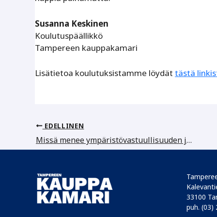
Susanna Keskinen
Koulutuspäällikkö
Tampereen kauppakamari
Lisätietoa koulutuksistamme löydät
tästä linki
EDELLINEN
Missä menee ympäristövastuullisuuden ja viherpesun raja?
Tamperee
Kalevantie
33100 Ta
puh. (03)