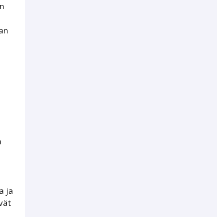
in
aan
a
a ja
vät