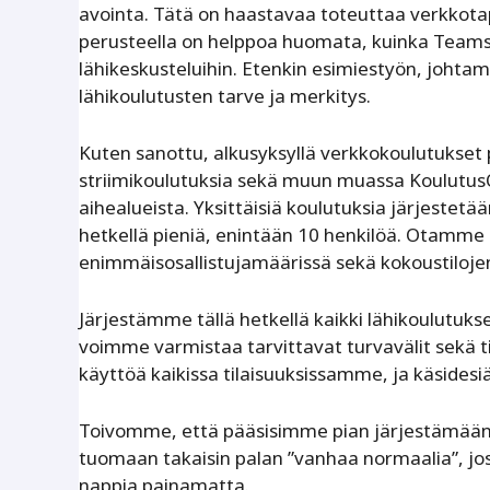
avointa. Tätä on haastavaa toteuttaa verkkota
perusteella on helppoa huomata, kuinka Teams-
lähikeskusteluihin. Etenkin esimiestyön, johta
lähikoulutusten tarve ja merkitys.
Kuten sanottu, alkusyksyllä verkkokoulutukset
striimikoulutuksia sekä muun muassa KoulutusOnl
aihealueista. Yksittäisiä koulutuksia järjestetää
hetkellä pieniä, enintään 10 henkilöä. Otamm
enimmäisosallistujamäärissä sekä kokoustiloje
Järjestämme tällä hetkellä kaikki lähikoulutuks
voimme varmistaa tarvittavat turvavälit sekä 
käyttöä kaikissa tilaisuuksissamme, ja käsidesiä
Toivomme, että pääsisimme pian järjestämään s
tuomaan takaisin palan ”vanhaa normaalia”, jos
nappia painamatta.