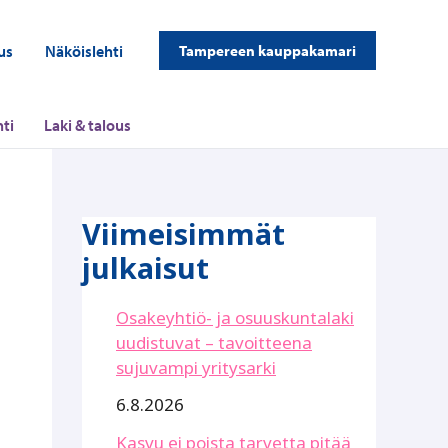
us
Näköislehti
Tampereen kauppakamari
ti
Laki & talous
Viimeisimmät
julkaisut
Osakeyhtiö- ja osuuskuntalaki
uudistuvat – tavoitteena
sujuvampi yritysarki
6.8.2026
Kasvu ei poista tarvetta pitää