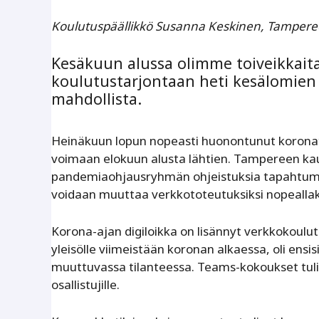
Koulutuspäällikkö Susanna Keskinen, Tamper
Kesäkuun alussa olimme toiveikkaita
koulutustarjontaan heti kesälomien p
mahdollista.
Heinäkuun lopun nopeasti huonontunut koronati
voimaan elokuun alusta lähtien. Tampereen ka
pandemiaohjausryhmän ohjeistuksia tapahtumien
voidaan muuttaa verkkototeutuksiksi nopeallaki
Korona-ajan digiloikka on lisännyt verkkokoulu
yleisölle viimeistään koronan alkaessa, oli ensi
muuttuvassa tilanteessa. Teams-kokoukset tulivat
osallistujille.