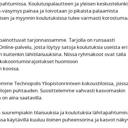
pahtumissa. Koulutuspalautteen ja yleisen keskustelunk
väsymys painaa ja toivotaan jo pikaista palaamista
misen ja myynnin koulutuksissa tulee varmasti korostum
 painottuvat tarjonnassamme. Tarjolla on runsaasti
ine-palvelu, josta löytyy satoja koulutuksia useista eri
n kuitenkin lähitilaisuuksina. Niissä ryhmäkoot ovat tällä
e kokoontumisrajoitukset huomioon
n koossa.
emme Technopolis Yliopistonrinteen kokoustiloissa, joiss
tilojen puhtauden. Suosittelemme vahvasti kasvomaskin
 on aina saatavilla.
uurempiakin tilaisuuksia ja koulutuksia lähitapahtumin
sa käytävillä kuuluu iloinen puheensorina ja kasvot näky