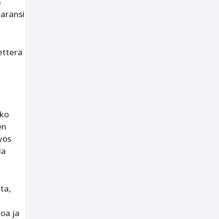
n
paransi
etterä
oko
en
yös
la
ta,
toa ja