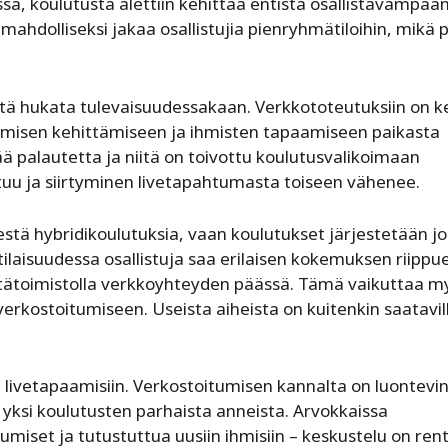
sa, koulutusta alettiin kehittää entistä osallistavampaa
mahdolliseksi jakaa osallistujia pienryhmätiloihin, mikä 
 syytä hukata tulevaisuudessakaan. Verkkototeutuksiin on k
aamisen kehittämiseen ja ihmisten tapaamiseen paikasta
ä palautetta ja niitä on toivottu koulutusvalikoimaan
tuu ja siirtyminen livetapahtumasta toiseen vähenee.
stä hybridikoulutuksia, vaan koulutukset järjestetään j
tilaisuudessa osallistuja saa erilaisen kokemuksen riippu
i etätoimistolla verkkoyhteyden päässä. Tämä vaikuttaa m
erkostoitumiseen. Useista aiheista on kuitenkin saatavil
 ja livetapaamisiin. Verkostoitumisen kannalta on luontevin
 yksi koulutusten parhaista anneista. Arvokkaissa
miset ja tutustuttua uusiin ihmisiin – keskustelu on ren