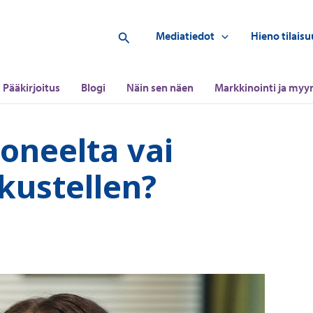
Hae
Mediatiedot
Hieno tilaisu
Pääkirjoitus
Blogi
Näin sen näen
Markkinointi ja myyn
oneelta vai
kustellen?