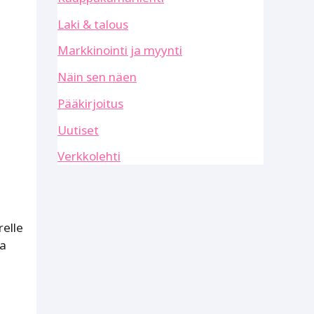
Laki & talous
Markkinointi ja myynti
Näin sen näen
Pääkirjoitus
Uutiset
Verkkolehti
relle
ea