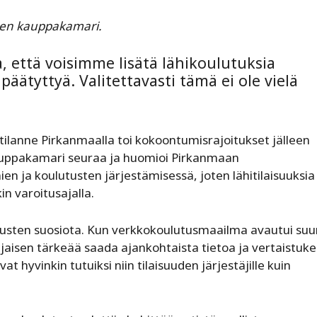
een kauppakamari.
, että voisimme lisätä lähikoulutuksia
äätyttyä. Valitettavasti tämä ei ole vielä
lanne Pirkanmaalla toi kokoontumisrajoitukset jälleen
uppakamari seuraa ja huomioi
Pirkanmaan
 ja koulutusten järjestämisessä, joten lähitilaisuuksia
n varoitusajalla.
tusten suosiota. Kun verkkokoulutusmaailma avautui suu
sijaisen tärkeää saada ajankohtaista tietoa ja vertaistuk
 hyvinkin tutuiksi niin tilaisuuden järjestäjille kuin