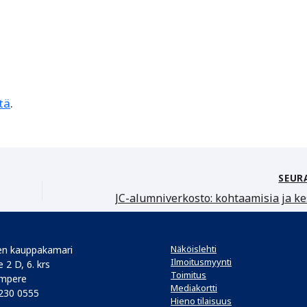
stä
.
SEUR
Näköislehti
n kauppakamari
Ilmoitusmyynti
 2 D, 6. krs
Toimitus
mpere
Mediakortti
 230 0555
Hieno tilaisuus