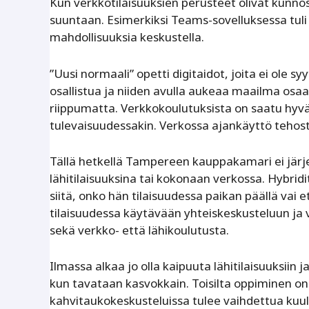
Kun verkkotilaisuuksien perusteet olivat kunnos
suuntaan. Esimerkiksi Teams-sovelluksessa tuli 
mahdollisuuksia keskustella.
”Uusi normaali” opetti digitaidot, joita ei ole
osallistua ja niiden avulla aukeaa maailma os
riippumatta. Verkkokoulutuksista on saatu hyvä
tulevaisuudessakin. Verkossa ajankäyttö tehos
Tällä hetkellä Tampereen kauppakamari ei järje
lähitilaisuuksina tai kokonaan verkossa. Hybridi
siitä, onko hän tilaisuudessa paikan päällä va
tilaisuudessa käytävään yhteiskeskusteluun ja v
sekä verkko- että lähikoulutusta.
Ilmassa alkaa jo olla kaipuuta lähitilaisuuksiin
kun tavataan kasvokkain. Toisilta oppiminen on
kahvitaukokeskusteluissa tulee vaihdettua kuulu