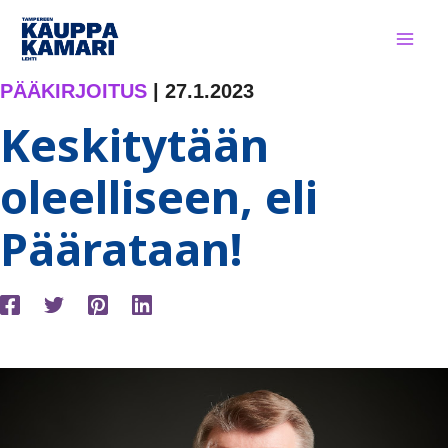
Siirry
sisältöön
PÄÄKIRJOITUS
|
27.1.2023
Keskitytään
oleelliseen, eli
Päärataan!