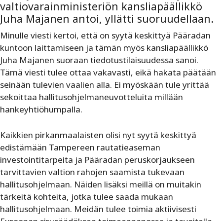
valtiovarainministeriön kansliapäällikkö
Juha Majanen antoi, yllätti suoruudellaan.
Minulle viesti kertoi, että on syytä keskittyä Pääradan
kuntoon laittamiseen ja tämän myös kansliapäällikkö
Juha Majanen suoraan tiedotustilaisuudessa sanoi.
Tämä viesti tulee ottaa vakavasti, eikä hakata päätään
seinään tulevien vaalien alla. Ei myöskään tule yrittää
sekoittaa hallitusohjelmaneuvotteluita millään
hankeyhtiöhumpalla.
Kaikkien pirkanmaalaisten olisi nyt syytä keskittyä
edistämään Tampereen rautatieaseman
investointitarpeita ja Pääradan peruskorjaukseen
tarvittavien valtion rahojen saamista tukevaan
hallitusohjelmaan. Näiden lisäksi meillä on muitakin
tärkeitä kohteita, jotka tulee saada mukaan
hallitusohjelmaan. Meidän tulee toimia aktiivisesti