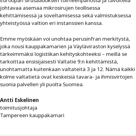
Euroopan sirusäädöksen toimeenpanossa ja tavoitella
johtavaa asemaa mikrosirujen teollisessa
kehittämisessä ja soveltamisessa sekä valmistuksessa
yhteistyössä valtion eri instanssien kanssa.
Emme myöskään voi unohtaa perusinfran merkitystä,
joka nousi kauppakamarien ja Väyläviraston kyselyssä
tärkeimmäksi logistiikan kehityskohteeksi – meillä se
tarkoittaa ensisijaisesti Valtatie 9:n kehittämistä,
unohtamatta kuitenkaan valtateitä 3 ja 12. Nämä kaikki
kolme valtatietä ovat keskeisiä tavara- ja ihmisvirtojen
suonia palvellen yli puolta Suomea.
Antti Eskelinen
toimitusjohtaja
Tampereen kauppakamari