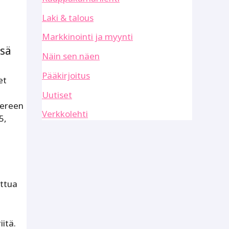
Laki & talous
Markkinointi ja myynti
ssä
Näin sen näen
Pääkirjoitus
et
Uutiset
pereen
Verkkolehti
5,
uttua
iitä.