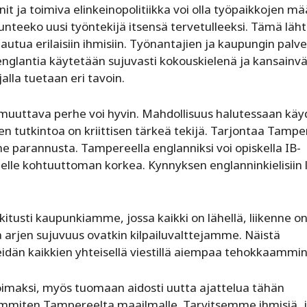
it ja toimiva elinkeinopolitiikka voi olla työpaikkojen m
 tunteeko uusi työntekijä itsensä tervetulleeksi. Tämä läh
utua erilaisiin ihmisiin. Työnantajien ja kaupungin palve
nglantia käytetään sujuvasti kokouskielenä ja kansainvä
alla tuetaan eri tavoin.
uuttava perhe voi hyvin. Mahdollisuus halutessaan käy
en tutkintoa on kriittisen tärkeä tekijä. Tarjontaa Tampe
e parannusta. Tampereella englanniksi voi opiskella IB-
lle kohtuuttoman korkea. Kynnyksen englanninkielisiin l
itusti kaupunkiamme, jossa kaikki on lähellä, liikenne o
ja arjen sujuvuus ovatkin kilpailuvalttejamme. Näistä
eidän kaikkien yhteisellä viestillä aiempaa tehokkaammin
oimaksi, myös tuomaan aidosti uutta ajattelua tähän
immiten Tampereelta maailmalle. Tarvitsemme ihmisiä, 