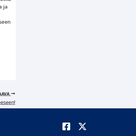
a ja
iseen
AAVA
eeseen!