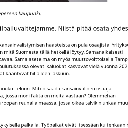
pereen kaupunki.
kilpailuvalttejamme. Niistä pitää osata yhde
ansainvälistymisen haasteista on pula osaajista. Yrityks
n mitä Suomesta tällä hetkellä löytyy. Samanaikaisesti
tavaa. Sama asetelma on myös muuttovoittoisella Tam
oulutuksessa olevat ikäluokat kasvavat vielä vuonna 202
 kääntyvät hiljalleen laskuun.
 houkutteluun. Miten saada kansainvälinen osaaja
a, jossa moni fakta on meitä vastaan? Olemmehan
Euroopan reunalla maassa, jossa oikea talvikin uhkaa mu
ykyisellä palkalla. Työpaikat eivät itsessään kuitenkaan r