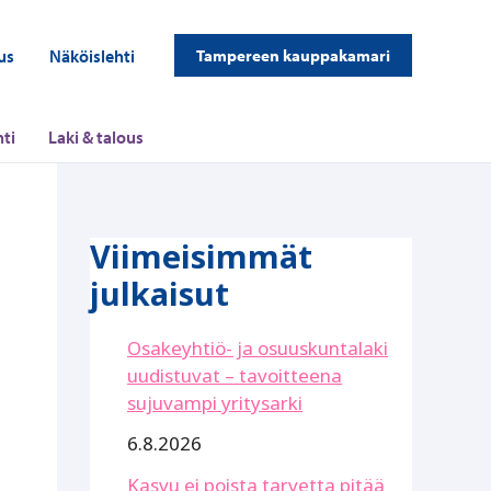
us
Näköislehti
Tampereen kauppakamari
ti
Laki & talous
Viimeisimmät
julkaisut
Osakeyhtiö- ja osuuskuntalaki
uudistuvat – tavoitteena
sujuvampi yritysarki
6.8.2026
Kasvu ei poista tarvetta pitää