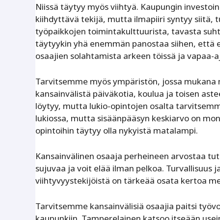
Niissä täytyy myös viihtyä. Kaupungin investoinn
kiihdyttävä tekijä, mutta ilmapiiri syntyy siitä,
työpaikkojen toimintakulttuurista, tavasta suhta
täytyykin yhä enemmän panostaa siihen, että e
osaajien solahtamista arkeen töissä ja vapaa-aj
Tarvitsemme myös ympäristön, jossa mukana m
kansainvälistä päiväkotia, koulua ja toisen aste
löytyy, mutta lukio-opintojen osalta tarvitsemm
lukiossa, mutta sisäänpääsyn keskiarvo on mone
opintoihin täytyy olla nykyistä matalampi.
Kansainvälinen osaaja perheineen arvostaa tutk
sujuvaa ja voit elää ilman pelkoa. Turvallisuus 
viihtyvyystekijöistä on tärkeää osata kertoa m
Tarvitsemme kansainvälisiä osaajia paitsi työv
kaupunkiin. Tamperelainen katsoo itseään use