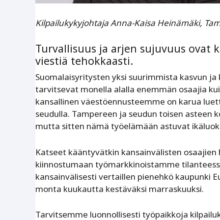
Kilpailukykyjohtaja Anna-Kaisa Heinämäki,
Tam
Turvallisuus ja arjen sujuvuus ovat 
viestiä tehokkaasti.
Suomalaisyritysten yksi suurimmista kasvun ja k
tarvitsevat monella alalla enemmän osaajia kui
kansallinen väestöennusteemme on karua luet
seudulla. Tampereen ja seudun toisen asteen k
mutta sitten nämä työelämään astuvat ikäluokat
Katseet kääntyvätkin kansainvälisten osaajien
kiinnostumaan työmarkkinoistamme tilanteess
kansainvälisesti vertaillen pienehkö kaupunki 
monta kuukautta kestäväksi marraskuuksi.
Tarvitsemme luonnollisesti työpaikkoja kilpailuk