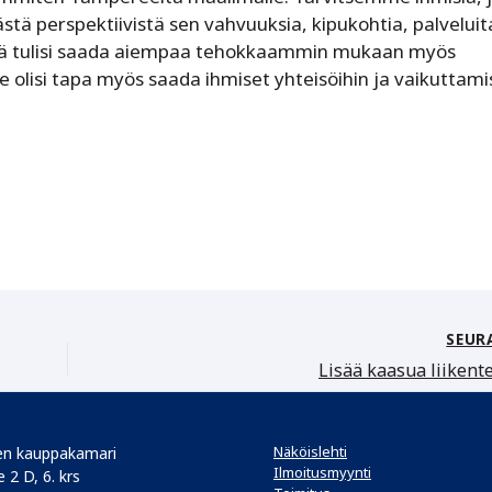
tä perspektiivistä sen vahvuuksia, kipukohtia, palveluit
ksissä tulisi saada aiempaa tehokkaammin mukaan myös
 olisi tapa myös saada ihmiset yhteisöihin ja vaikuttam
SEUR
Lisää kaasua liikent
Näköislehti
n kauppakamari
Ilmoitusmyynti
 2 D, 6. krs