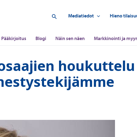
Hae
Mediatiedot
Hieno tilaisu
Pääkirjoitus
Blogi
Näin sen näen
Markkinointi ja myyn
osaajien houkuttelu
enestystekijämme