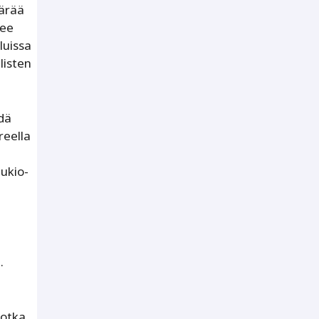
äärää
tee
luissa
listen
dä
reella
ukio-
n
.
jotka