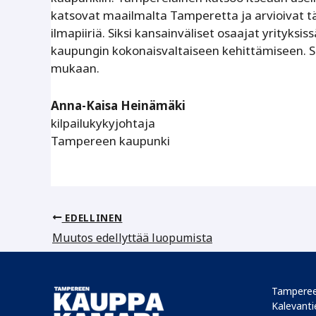
katsovat maailmalta Tamperetta ja arvioivat täs
ilmapiiriä. Siksi kansainväliset osaajat yrity
kaupungin kokonaisvaltaiseen kehittämiseen. Se
mukaan.
Anna-Kaisa Heinämäki
kilpailukykyjohtaja
Tampereen kaupunki
EDELLINEN
Muutos edellyttää luopumista
Tamperee
Kalevantie